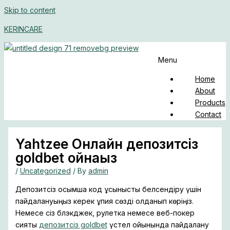
Skip to content
KERINCARE
Menu
Home
About
Products
Contact
Yahtzee Онлайн депозитсіз
goldbet ойнаңыз
/
Uncategorized
/ By
admin
Депозитсіз қосымша код ұсынысты белсендіру үшін
пайдалануыңыз керек құпия сөзді қолданып көріңіз.
Немесе сіз блэкджек, рулетка немесе веб-покер
сияқты
депозитсіз goldbet
үстел ойынында пайдалану