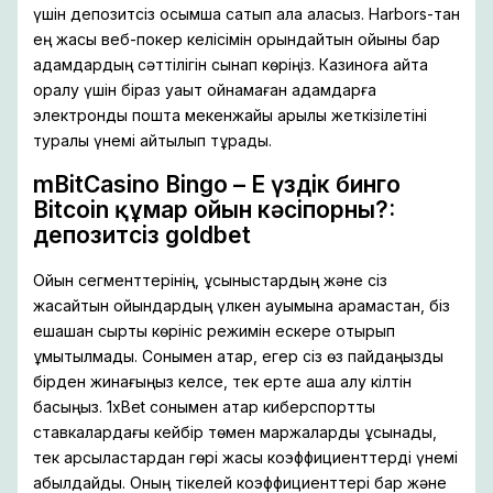
үшін депозитсіз қосымша сатып ала аласыз. Harbors-тан
ең жақсы веб-покер келісімін орындайтын ойыны бар
адамдардың сәттілігін сынап көріңіз.
Казиноға қайта
оралу үшін біраз уақыт ойнамаған адамдарға
электрондық пошта мекенжайы арқылы жеткізілетіні
туралы үнемі айтылып тұрады.
mBitCasino Bingo – Ең үздік бинго
Bitcoin құмар ойын кәсіпорны?:
депозитсіз goldbet
Ойын сегменттерінің, ұсыныстардың және сіз
жасайтын ойындардың үлкен ауқымына қарамастан, біз
ешқашан сыртқы көрініс режимін ескере отырып
ұмытылмадық. Сонымен қатар, егер сіз өз пайдаңызды
бірден жинағыңыз келсе, тек ерте ақша алу кілтін
басыңыз. 1xBet сонымен қатар киберспорттық
ставкалардағы кейбір төмен маржаларды ұсынады,
тек қарсыластардан гөрі жақсы коэффициенттерді үнемі
қабылдайды. Оның тікелей коэффициенттері бар және