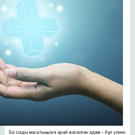
Біз сіздің мақсатыңызға қарай жасалған қадам – ​​​​бұл үлкен