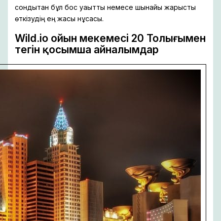
сондықтан бұл бос уақытты немесе шынайы жарысты
өткізудің ең жақсы нұсқасы.
Wild.io ойын мекемесі 20 Толығымен
тегін қосымша айналымдар