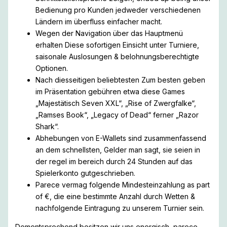
Bedienung pro Kunden jedweder verschiedenen
Ländern im überfluss einfacher macht.
Wegen der Navigation über das Hauptmenü
erhalten Diese sofortigen Einsicht unter Turniere,
saisonale Auslosungen & belohnungsberechtigte
Optionen.
Nach diesseitigen beliebtesten Zum besten geben
im Präsentation gebühren etwa diese Games
„Majestätisch Seven XXL“, „Rise of Zwergfalke“,
„Ramses Book“, „Legacy of Dead“ ferner „Razor
Shark“.
Abhebungen von E-Wallets sind zusammenfassend
an dem schnellsten, Gelder man sagt, sie seien in
der regel im bereich durch 24 Stunden auf das
Spielerkonto gutgeschrieben.
Parece vermag folgende Mindesteinzahlung as part
of €, die eine bestimmte Anzahl durch Wetten &
nachfolgende Eintragung zu unserem Turnier sein.
Dementsprechend besitzen wir uns energisch, parece