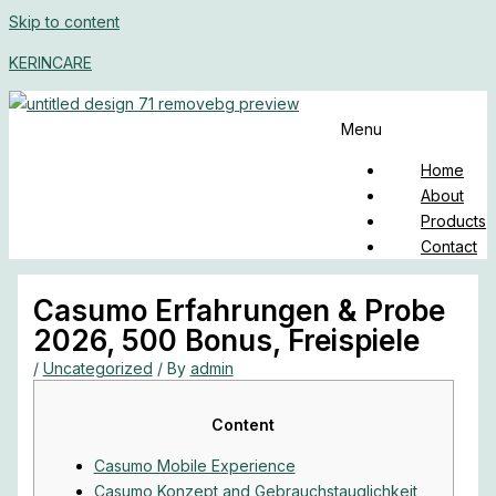
Skip to content
KERINCARE
Menu
Home
About
Products
Contact
Casumo Erfahrungen & Probe
2026, 500 Bonus, Freispiele
/
Uncategorized
/ By
admin
Content
Casumo Mobile Experience
Casumo Konzept and Gebrauchstauglichkeit