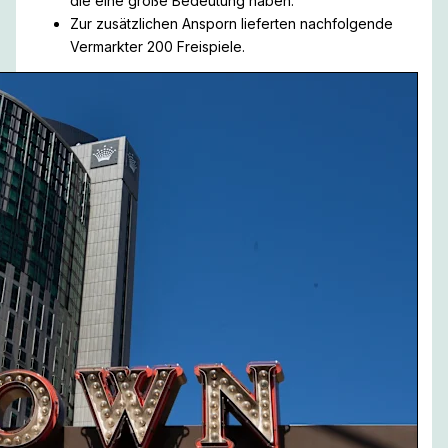
die eine große Bedeutung haben.
Zur zusätzlichen Ansporn lieferten nachfolgende
Vermarkter 200 Freispiele.