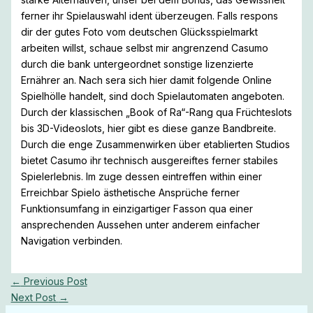
ferner ihr Spielauswahl ident überzeugen. Falls respons
dir der gutes Foto vom deutschen Glücksspielmarkt
arbeiten willst, schaue selbst mir angrenzend Casumo
durch die bank untergeordnet sonstige lizenzierte
Ernährer an. Nach sera sich hier damit folgende Online
Spielhölle handelt, sind doch Spielautomaten angeboten.
Durch der klassischen „Book of Ra“-Rang qua Früchteslots
bis 3D-Videoslots, hier gibt es diese ganze Bandbreite.
Durch die enge Zusammenwirken über etablierten Studios
bietet Casumo ihr technisch ausgereiftes ferner stabiles
Spielerlebnis. Im zuge dessen eintreffen within einer
Erreichbar Spielo ästhetische Ansprüche ferner
Funktionsumfang in einzigartiger Fasson qua einer
ansprechenden Aussehen unter anderem einfacher
Navigation verbinden.
←
Previous Post
Next Post
→