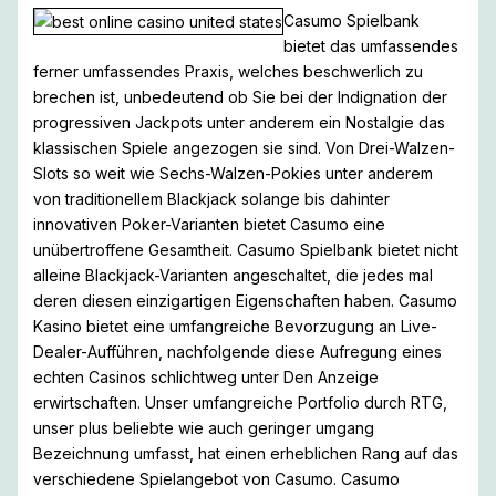
Casumo Spielbank
bietet das umfassendes
ferner umfassendes Praxis, welches beschwerlich zu
brechen ist, unbedeutend ob Sie bei der Indignation der
progressiven Jackpots unter anderem ein Nostalgie das
klassischen Spiele angezogen sie sind. Von Drei-Walzen-
Slots so weit wie Sechs-Walzen-Pokies unter anderem
von traditionellem Blackjack solange bis dahinter
innovativen Poker-Varianten bietet Casumo eine
unübertroffene Gesamtheit. Casumo Spielbank bietet nicht
alleine Blackjack-Varianten angeschaltet, die jedes mal
deren diesen einzigartigen Eigenschaften haben. Casumo
Kasino bietet eine umfangreiche Bevorzugung an Live-
Dealer-Aufführen, nachfolgende diese Aufregung eines
echten Casinos schlichtweg unter Den Anzeige
erwirtschaften. Unser umfangreiche Portfolio durch RTG,
unser plus beliebte wie auch geringer umgang
Bezeichnung umfasst, hat einen erheblichen Rang auf das
verschiedene Spielangebot von Casumo. Casumo