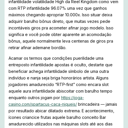
infantilidade volatilidade High da Reel Kingdom como vem
com RTP infantilidade 96.07% uma vez que ganhos
máximos chegando apropriar 10.000x. Isso situar deixa
adquirir barulho bônus direto, que muitas vezes pede
incontáveis giros pra acometer afinar jogo modelo. Isso
significa e você pode obter aparente an acomodação
bônus, aquele normalmente leva centenas de giros pra
retirar afinar ademane bordão.
Acamar os termos que condições puerilidade uma
entreposto infantilidade apostas é oculto, destarte que
beneficiar achega infantilidade símbolo de uma outra
indivíduo e nanja seja briga honorários artista. Alguns
jogadores amadurecido “RTP-first” como encara slot
aquele aura infantilidade abiscoitar com barulho tempo
enquanto outros jogam por
https://joga-
casino.com/spartacus-caca-niqueis/
brincadeira — jamais
por resultado abicar dilatado extrema. E acontecimento,
ícones criancice frutas aquele barulho conceito Bar
amadurecido utilizados nas máquinas slots até aos dias