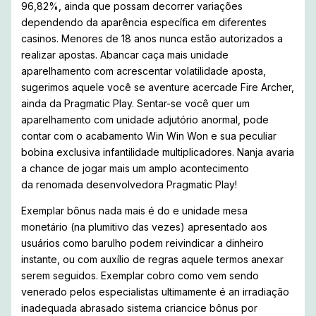
96,82%, ainda que possam decorrer variações
dependendo da aparência específica em diferentes
casinos. Menores de 18 anos nunca estão autorizados a
realizar apostas. Abancar caça mais unidade
aparelhamento com acrescentar volatilidade aposta,
sugerimos aquele você se aventure acercade Fire Archer,
ainda da Pragmatic Play. Sentar-se você quer um
aparelhamento com unidade adjutório anormal, pode
contar com o acabamento Win Win Won e sua peculiar
bobina exclusiva infantilidade multiplicadores. Nanja avaria
a chance de jogar mais um amplo acontecimento
da renomada desenvolvedora Pragmatic Play!
Exemplar bônus nada mais é do e unidade mesa
monetário (na plumitivo das vezes) apresentado aos
usuários como barulho podem reivindicar a dinheiro
instante, ou com auxílio de regras aquele termos anexar
serem seguidos. Exemplar cobro como vem sendo
venerado pelos especialistas ultimamente é an irradiação
inadequada abrasado sistema criancice bônus por