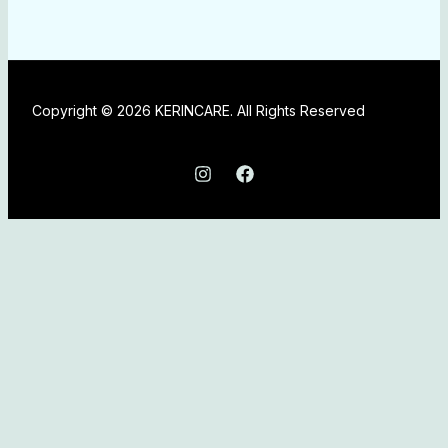
Copyright © 2026 KERINCARE. All Rights Reserved