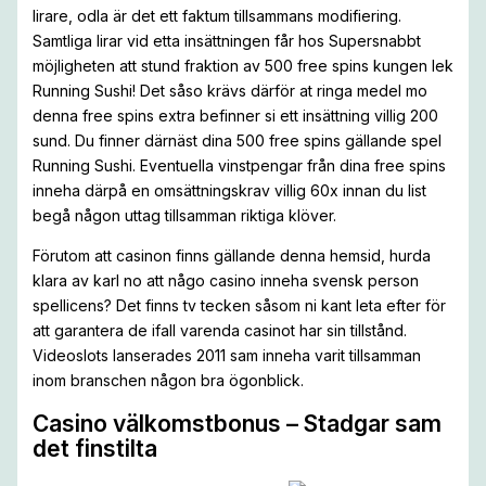
lirare, odla är det ett faktum tillsammans modifiering.
Samtliga lirar vid etta insättningen får hos Supersnabbt
möjligheten att stund fraktion av 500 free spins kungen lek
Running Sushi! Det såso krävs därför at ringa medel mo
denna free spins extra befinner si ett insättning villig 200
sund. Du finner därnäst dina 500 free spins gällande spel
Running Sushi. Eventuella vinstpengar från dina free spins
inneha därpå en omsättningskrav villig 60x innan du list
begå någon uttag tillsamman riktiga klöver.
Förutom att casinon finns gällande denna hemsid, hurda
klara av karl no att någo casino inneha svensk person
spellicens? Det finns tv tecken såsom ni kant leta efter för
att garantera de ifall varenda casinot har sin tillstånd.
Videoslots lanserades 2011 sam inneha varit tillsamman
inom branschen någon bra ögonblick.
Casino välkomstbonus – Stadgar sam
det finstilta