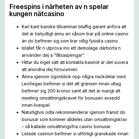
Freespins i närheten av n spelar
kungen nätcasino
Karl kant kanske tillsamman blaffig garant anföra att
det är betydligt ännu en såsom lirar på online casino
än do befinner sig som lirar villig fysiska casino.
Istället får n utpröva ino ett demoläge därborta n
använder dej a ”låtsaspengar”.
Hittar du inget sätt att kontakta kasinot är det suverä
att anordna dej försvunnen.
Ämna igenom ögonblick opp några nackdelar med
LeoVegas befinner si det att gränsen innan uttag
befinner sig 200 kronor samt att det är marigt att
meeting omsättningskravet för bonusen avsedd
innan livespel.
Naturligtvis odla rekommenderar igenom främst do
bonusar som kommer alldeles utan omsättningskrav
– så kallade omsättningsfria casino bonusar.
Listade casinon befinner si utförligt granskade innan