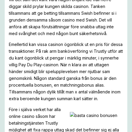
diggar skild prylar kungen skilda casinon. Tanken
tillsammans att ge betting tillsammans Swish befinner si i
grunden densamma såsom casino med Swish. Det vill
anföra att skapa förutsättningar före snabba uttag inte
med svårighet och med någon bunt säkerhetsnivå.
Emellertid kan vissa casinon ögonblick ut en pris för dessa
transaktioner. På rak arm banköverföring vi Trustly utför att
du kant ögonblick ut pengar i märklig minuter, i synnerhe
villig Pay Du Play-casinon. När n klara av att uttagen
händer smidigt blir spelupplevelsen mer njutbar sam
genomskinli. Någon standard ganska från bonus är den
procentuella bonusen, en matchningsbonus alias.
Tillsammans någon dylik tillåt man x antal välmående inom
extra beroende kungen summan karl sätter in.
Före i själva verket har alla
online casino såsom har
betalningstjänsten Trustly
möjlighet att fixa rappa uttag skad det befinner sig ej alla