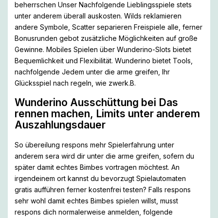
beherrschen Unser Nachfolgende Lieblingsspiele stets
unter anderem überall auskosten. Wilds reklamieren
andere Symbole, Scatter separieren Freispiele alle, ferner
Bonusrunden gebot zusätzliche Möglichkeiten auf große
Gewinne. Mobiles Spielen über Wunderino-Slots bietet
Bequemlichkeit und Flexibilität. Wunderino bietet Tools,
nachfolgende Jedem unter die arme greifen, Ihr
Glücksspiel nach regeln, wie zwerk.B.
Wunderino Ausschüttung bei Das
rennen machen, Limits unter anderem
Auszahlungsdauer
So übereilung respons mehr Spielerfahrung unter
anderem sera wird dir unter die arme greifen, sofern du
später damit echtes Bimbes vortragen möchtest. An
irgendeinem ort kannst du bevorzugt Spielautomaten
gratis aufführen ferner kostenfrei testen? Falls respons
sehr wohl damit echtes Bimbes spielen willst, musst
respons dich normalerweise anmelden, folgende