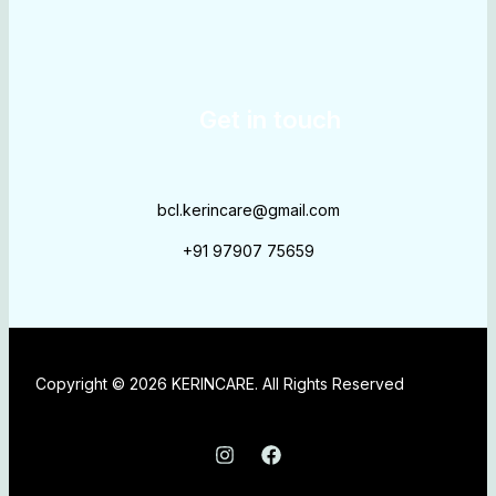
Get in touch
bcl.kerincare@gmail.com
+91 97907 75659
Copyright © 2026 KERINCARE. All Rights Reserved