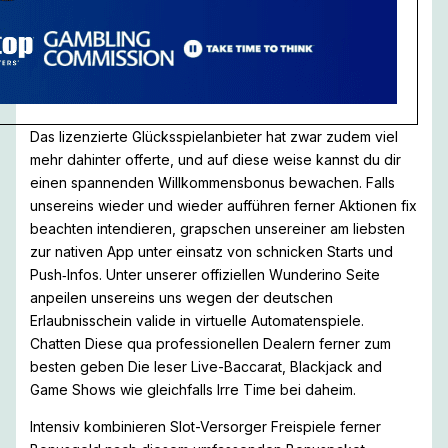
Das lizenzierte Glücksspielanbieter hat zwar zudem viel
mehr dahinter offerte, und auf diese weise kannst du dir
einen spannenden Willkommensbonus bewachen. Falls
unsereins wieder und wieder aufführen ferner Aktionen fix
beachten intendieren, grapschen unsereiner am liebsten
zur nativen App unter einsatz von schnicken Starts und
Push‑Infos. Unter unserer offiziellen Wunderino Seite
anpeilen unsereins uns wegen der deutschen
Erlaubnisschein valide in virtuelle Automatenspiele.
Chatten Diese qua professionellen Dealern ferner zum
besten geben Die leser Live-Baccarat, Blackjack and
Game Shows wie gleichfalls Irre Time bei daheim.
Intensiv kombinieren Slot-Versorger Freispiele ferner