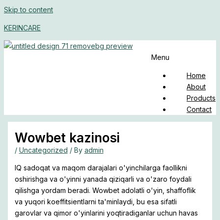
Skip to content
KERINCARE
Menu
Home
About
Products
Contact
Wowbet kazinosi
/
Uncategorized
/ By
admin
IQ sadoqat va maqom darajalari o'yinchilarga faollikni
oshirishga va o'yinni yanada qiziqarli va o'zaro foydali
qilishga yordam beradi. Wowbet adolatli o'yin, shaffoflik
va yuqori koeffitsientlarni ta'minlaydi, bu esa sifatli
garovlar va qimor o'yinlarini yoqtiradiganlar uchun havas