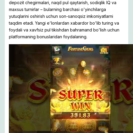
depozit chegirmalari, naqd pul qaytarish, sodiqlik IQ va
maxsus turnirlar – bularning barchasi o'yinchilarga
yutuqlarini oshirish uchun son-sanoqsiz imkoniyatlarni
taqdim etadi. Yangi e'lonlardan xabardor bo'lib turing va
foydali va xavfsiz pul tikishdan bahramand bo'lish uchun
platformaning bonuslaridan foydalaning.