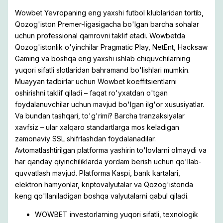
Wowbet Yevropaning eng yaxshi futbol klublaridan tortib,
Qozog'iston Premer-ligasigacha bo'lgan barcha sohalar
uchun professional qamrovni taklif etadi. Wowbetda
Qozog'istonlik o'yinchilar Pragmatic Play, NetEnt, Hacksaw
Gaming va boshqa eng yaxshi ishlab chiquvchilarning
yuqori sifatli slotlaridan bahramand bo'lishlari mumkin.
Muayyan tadbirlar uchun Wowbet koeffitsientlarni
oshirishni taklif qiladi – faqat ro'yxatdan o'tgan
foydalanuvchilar uchun mavjud bo'lgan ilg'or xususiyatlar.
Va bundan tashqari, to'g'rimi? Barcha tranzaksiyalar
xavfsiz – ular xalqaro standartlarga mos keladigan
zamonaviy SSL shifrlashdan foydalanadilar.
Avtomatlashtirilgan platforma yashirin to'lovlarni olmaydi va
har qanday qiyinchiliklarda yordam berish uchun qo'llab-
quvvatlash mavjud. Platforma Kaspi, bank kartalari,
elektron hamyonlar, kriptovalyutalar va Qozog'istonda
keng qo'llaniladigan boshqa valyutalarni qabul qiladi.
WOWBET investorlarning yuqori sifatli, texnologik