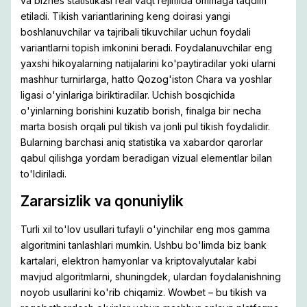
va biznes statistikasi real vaqt rejimida ommaga taqdim
etiladi. Tikish variantlarining keng doirasi yangi
boshlanuvchilar va tajribali tikuvchilar uchun foydali
variantlarni topish imkonini beradi. Foydalanuvchilar eng
yaxshi hikoyalarning natijalarini ko'paytiradilar yoki ularni
mashhur turnirlarga, hatto Qozog'iston Chara va yoshlar
ligasi o'yinlariga biriktiradilar. Uchish bosqichida
o'yinlarning borishini kuzatib borish, finalga bir necha
marta bosish orqali pul tikish va jonli pul tikish foydalidir.
Bularning barchasi aniq statistika va xabardor qarorlar
qabul qilishga yordam beradigan vizual elementlar bilan
to'ldiriladi.
Zararsizlik va qonuniylik
Turli xil to'lov usullari tufayli o'yinchilar eng mos gamma
algoritmini tanlashlari mumkin. Ushbu bo'limda biz bank
kartalari, elektron hamyonlar va kriptovalyutalar kabi
mavjud algoritmlarni, shuningdek, ulardan foydalanishning
noyob usullarini ko'rib chiqamiz. Wowbet – bu tikish va