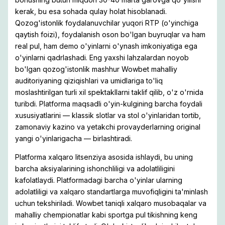
kerak, bu esa sohada qulay holat hisoblanadi.
Qozog'istonlik foydalanuvchilar yuqori RTP (o'yinchiga
qaytish foizi), foydalanish oson bo'lgan buyruqlar va ham
real pul, ham demo o'yinlarni o'ynash imkoniyatiga ega
o'yinlarni qadrlashadi. Eng yaxshi lahzalardan noyob
bo'lgan qozog'istonlik mashhur Wowbet mahalliy
auditoriyaning qiziqishlari va umidlariga to'liq
moslashtirilgan turli xil spektakllarni taklif qilib, o'z o'rnida
turibdi. Platforma maqsadli o'yin-kulgining barcha foydali
xususiyatlarini — klassik slotlar va stol o'yinlaridan tortib,
zamonaviy kazino va yetakchi provayderlarning original
yangi o'yinlarigacha — birlashtiradi.
Platforma xalqaro litsenziya asosida ishlaydi, bu uning
barcha aksiyalarining ishonchliligi va adolatliligini
kafolatlaydi. Platformadagi barcha o'yinlar ularning
adolatliligi va xalqaro standartlarga muvofiqligini ta'minlash
uchun tekshiriladi. Wowbet taniqli xalqaro musobaqalar va
mahalliy chempionatlar kabi sportga pul tikishning keng