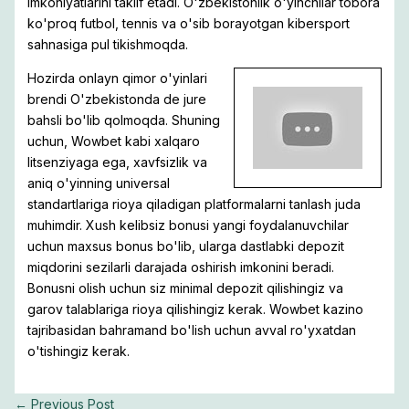
imkoniyatlarini taklif etadi. O'zbekistonlik o'yinchilar tobora
ko'proq futbol, ​​tennis va o'sib borayotgan kibersport
sahnasiga pul tikishmoqda.
Hozirda onlayn qimor o'yinlari
brendi O'zbekistonda de jure
bahsli bo'lib qolmoqda. Shuning
uchun, Wowbet kabi xalqaro
litsenziyaga ega, xavfsizlik va
aniq o'yinning universal
standartlariga rioya qiladigan platformalarni tanlash juda
muhimdir. Xush kelibsiz bonusi yangi foydalanuvchilar
uchun maxsus bonus bo'lib, ularga dastlabki depozit
miqdorini sezilarli darajada oshirish imkonini beradi.
Bonusni olish uchun siz minimal depozit qilishingiz va
garov talablariga rioya qilishingiz kerak. Wowbet kazino
tajribasidan bahramand bo'lish uchun avval ro'yxatdan
o'tishingiz kerak.
←
Previous Post