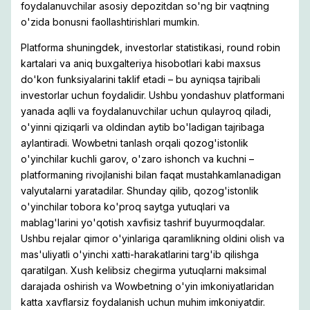
foydalanuvchilar asosiy depozitdan so'ng bir vaqtning
o'zida bonusni faollashtirishlari mumkin.
Platforma shuningdek, investorlar statistikasi, round robin
kartalari va aniq buxgalteriya hisobotlari kabi maxsus
do'kon funksiyalarini taklif etadi – bu ayniqsa tajribali
investorlar uchun foydalidir. Ushbu yondashuv platformani
yanada aqlli va foydalanuvchilar uchun qulayroq qiladi,
o'yinni qiziqarli va oldindan aytib bo'ladigan tajribaga
aylantiradi. Wowbetni tanlash orqali qozog'istonlik
o'yinchilar kuchli garov, o'zaro ishonch va kuchni –
platformaning rivojlanishi bilan faqat mustahkamlanadigan
valyutalarni yaratadilar. Shunday qilib, qozog'istonlik
o'yinchilar tobora ko'proq saytga yutuqlari va
mablag'larini yo'qotish xavfisiz tashrif buyurmoqdalar.
Ushbu rejalar qimor o'yinlariga qaramlikning oldini olish va
mas'uliyatli o'yinchi xatti-harakatlarini targ'ib qilishga
qaratilgan. Xush kelibsiz chegirma yutuqlarni maksimal
darajada oshirish va Wowbetning o'yin imkoniyatlaridan
katta xavflarsiz foydalanish uchun muhim imkoniyatdir.