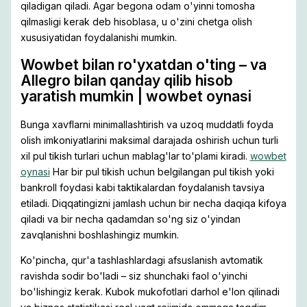
qiladigan qiladi.
Agar begona odam o'yinni tomosha
qilmasligi kerak deb hisoblasa, u o'zini chetga olish
xususiyatidan foydalanishi mumkin.
Wowbet bilan ro'yxatdan o'ting – va
Allegro bilan qanday qilib hisob
yaratish mumkin | wowbet oynasi
Bunga xavflarni minimallashtirish va uzoq muddatli foyda
olish imkoniyatlarini maksimal darajada oshirish uchun turli
xil pul tikish turlari uchun mablag'lar to'plami kiradi.
wowbet
oynasi
Har bir pul tikish uchun belgilangan pul tikish yoki
bankroll foydasi kabi taktikalardan foydalanish tavsiya
etiladi. Diqqatingizni jamlash uchun bir necha daqiqa kifoya
qiladi va bir necha qadamdan so'ng siz o'yindan
zavqlanishni boshlashingiz mumkin.
Ko'pincha, qur'a tashlashlardagi afsuslanish avtomatik
ravishda sodir bo'ladi – siz shunchaki faol o'yinchi
bo'lishingiz kerak. Kubok mukofotlari darhol e'lon qilinadi