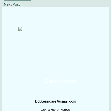
Next Post
→
Get in touch
bcl.kerincare@gmail.com
+91 97907 75659