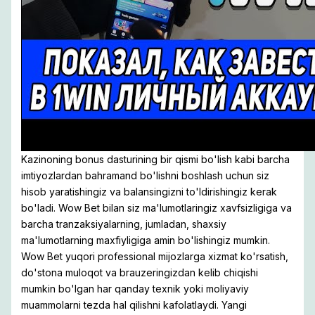
Kazinoning bonus dasturining bir qismi bo'lish kabi barcha
imtiyozlardan bahramand bo'lishni boshlash uchun siz
hisob yaratishingiz va balansingizni to'ldirishingiz kerak
bo'ladi. Wow Bet bilan siz ma'lumotlaringiz xavfsizligiga va
barcha tranzaksiyalarning, jumladan, shaxsiy
ma'lumotlarning maxfiyligiga amin bo'lishingiz mumkin.
Wow Bet yuqori professional mijozlarga xizmat ko'rsatish,
do'stona muloqot va brauzeringizdan kelib chiqishi
mumkin bo'lgan har qanday texnik yoki moliyaviy
muammolarni tezda hal qilishni kafolatlaydi. Yangi