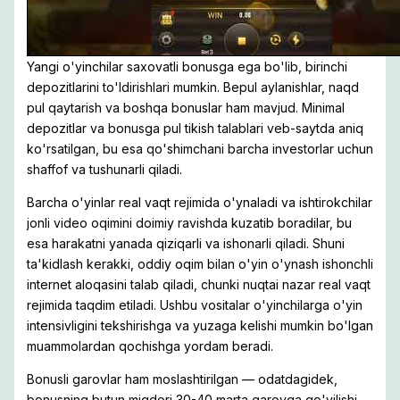
Yangi o'yinchilar saxovatli bonusga ega bo'lib, birinchi
depozitlarini to'ldirishlari mumkin. Bepul aylanishlar, naqd
pul qaytarish va boshqa bonuslar ham mavjud. Minimal
depozitlar va bonusga pul tikish talablari veb-saytda aniq
ko'rsatilgan, bu esa qo'shimchani barcha investorlar uchun
shaffof va tushunarli qiladi.
Barcha o'yinlar real vaqt rejimida o'ynaladi va ishtirokchilar
jonli video oqimini doimiy ravishda kuzatib boradilar, bu
esa harakatni yanada qiziqarli va ishonarli qiladi. Shuni
ta'kidlash kerakki, oddiy oqim bilan o'yin o'ynash ishonchli
internet aloqasini talab qiladi, chunki nuqtai nazar real vaqt
rejimida taqdim etiladi. Ushbu vositalar o'yinchilarga o'yin
intensivligini tekshirishga va yuzaga kelishi mumkin bo'lgan
muammolardan qochishga yordam beradi.
Bonusli garovlar ham moslashtirilgan — odatdagidek,
bonusning butun miqdori 30-40 marta garovga qo'yilishi