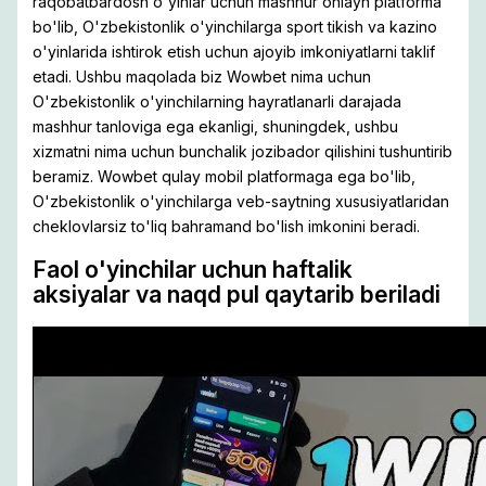
raqobatbardosh o'yinlar uchun mashhur onlayn platforma
bo'lib, O'zbekistonlik o'yinchilarga sport tikish va kazino
o'yinlarida ishtirok etish uchun ajoyib imkoniyatlarni taklif
etadi. Ushbu maqolada biz Wowbet nima uchun
O'zbekistonlik o'yinchilarning hayratlanarli darajada
mashhur tanloviga ega ekanligi, shuningdek, ushbu
xizmatni nima uchun bunchalik jozibador qilishini tushuntirib
beramiz. Wowbet qulay mobil platformaga ega bo'lib,
O'zbekistonlik o'yinchilarga veb-saytning xususiyatlaridan
cheklovlarsiz to'liq bahramand bo'lish imkonini beradi.
Faol o'yinchilar uchun haftalik
aksiyalar va naqd pul qaytarib beriladi