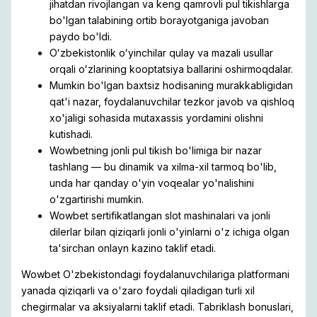
jihatdan rivojlangan va keng qamrovli pul tikishlarga
bo'lgan talabining ortib borayotganiga javoban
paydo bo'ldi.
Oʻzbekistonlik oʻyinchilar qulay va mazali usullar
orqali oʻzlarining kooptatsiya ballarini oshirmoqdalar.
Mumkin bo'lgan baxtsiz hodisaning murakkabligidan
qat'i nazar, foydalanuvchilar tezkor javob va qishloq
xo'jaligi sohasida mutaxassis yordamini olishni
kutishadi.
Wowbetning jonli pul tikish bo'limiga bir nazar
tashlang — bu dinamik va xilma-xil tarmoq bo'lib,
unda har qanday o'yin voqealar yo'nalishini
o'zgartirishi mumkin.
Wowbet sertifikatlangan slot mashinalari va jonli
dilerlar bilan qiziqarli jonli o'yinlarni o'z ichiga olgan
ta'sirchan onlayn kazino taklif etadi.
Wowbet O'zbekistondagi foydalanuvchilariga platformani
yanada qiziqarli va o'zaro foydali qiladigan turli xil
chegirmalar va aksiyalarni taklif etadi. Tabriklash bonuslari,