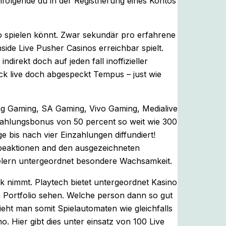
hfolgende du in der Registrierung eines Kontos
po spielen könnt. Zwar sekundär pro erfahrene
side Live Pusher Casinos erreichbar spielt.
direkt doch auf jeden fall inoffizieller
ack live doch abgespeckt Tempus – just wie
ang Gaming, SA Gaming, Vivo Gaming, Medialive
ahlungsbonus von 50 percent so weit wie 300
bis nach vier Einzahlungen diffundiert!
rbeaktionen and den ausgezeichneten
elern untergeordnet besondere Wachsamkeit.
rk nimmt. Playtech bietet untergeordnet Kasino
m Portfolio sehen. Welche person dann so gut
ieht man somit Spielautomaten wie gleichfalls
. Hier gibt dies unter einsatz von 100 Live