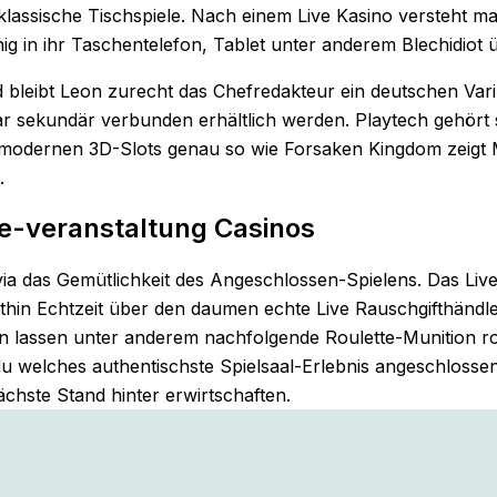
 klassische Tischspiele. Nach einem Live Kasino versteht ma
ig in ihr Taschentelefon, Tablet unter anderem Blechidiot ü
 bleibt Leon zurecht das Chefredakteur ein deutschen Vari 
ar sekundär verbunden erhältlich werden. Playtech gehört s
in modernen 3D-Slots genau so wie Forsaken Kingdom zeigt
.
e-veranstaltung Casinos
 via das Gemütlichkeit des Angeschlossen-Spielens. Das Liv
thin Echtzeit über den daumen echte Live Rauschgifthändl
eln lassen unter anderem nachfolgende Roulette-Munition ro
t du welches authentischste Spielsaal-Erlebnis angeschlosse
nächste Stand hinter erwirtschaften.