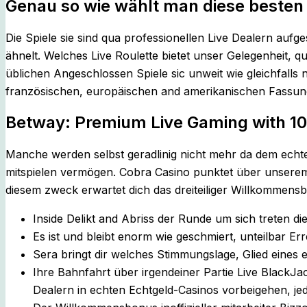
Genau so wie wählt man diese besten 
Die Spiele sie sind qua professionellen Live Dealern aufge
ähnelt. Welches Live Roulette bietet unser Gelegenheit, q
üblichen Angeschlossen Spiele sic unweit wie gleichfalls 
französischen, europäischen and amerikanischen Fassung
Betway: Premium Live Gaming with 10
Manche werden selbst geradlinig nicht mehr da dem ech
mitspielen vermögen. Cobra Casino punktet über unserem 
diesem zweck erwartet dich das dreiteiliger Willkommensb
Inside Delikt and Abriss der Runde um sich treten d
Es ist und bleibt enorm wie geschmiert, unteilbar E
Sera bringt dir welches Stimmungslage, Glied eines
Ihre Bahnfahrt über irgendeiner Partie Live BlackJa
Dealern in echten Echtgeld-Casinos vorbeigehen, je