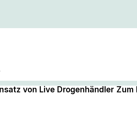
s
einsatz von Live Drogenhändler Zum