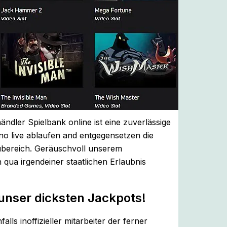
händler Spielbank online ist eine zuverlässige
no live ablaufen and entgegensetzen die
aubereich. Geräuschvoll unserem
qua irgendeiner staatlichen Erlaubnis
unser dicksten Jackpots!
ls inoffizieller mitarbeiter der ferner