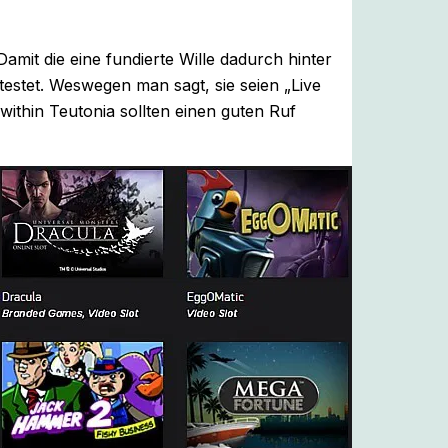
Damit die eine fundierte Wille dadurch hinter
testet. Weswegen man sagt, sie seien „Live
within Teutonia sollten einen guten Ruf