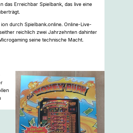
n das Erreichbar Spielbank, das live eine
berträgt.
ion durch Spielbank.online. Online-Live-
either reichlich zwei Jahrzehnten dahinter
 Microgaming seine technische Macht.
e
er
llen
n