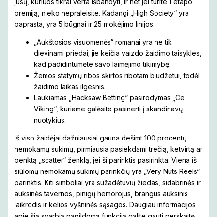
jūsų, kuriuos tikrai verta išbandyti, ir net jei turite 1 etapo
premiją, nieko nepraleisite. Kadangi „High Society“ yra
paprasta, yra 5 būgnai ir 25 mokėjimo linijos.
„Aukštosios visuomenės“ romanai yra ne tik
dievinami priedai; jie keičia vaizdo žaidimo taisykles,
kad padidintumėte savo laimėjimo tikimybę.
Žemos statymų ribos skirtos ribotam biudžetui, todėl
žaidimo laikas ilgesnis.
Laukiamas „Hacksaw Betting“ pasirodymas „Ce
Viking“, kuriame galėsite pasinerti į skandinavų
nuotykius.
Iš viso žaidėjai dažniausiai gauna dešimt 100 procentų
nemokamų sukimų, pirmiausia pasiekdami trečią, ketvirtą ar
penktą „scatter“ ženklą, jei ši parinktis pasirinkta. Viena iš
siūlomų nemokamų sukimų parinkčių yra „Very Nuts Reels“
parinktis. Kiti simboliai yra sužadėtuvių žiedas, sidabrinės ir
auksinės tavernos, pinigų hemorojus, brangus auksinis
laikrodis ir kelios vyšninės sąsagos. Daugiau informacijos
apie šią svarbią papildomą funkciją galite gauti perskaitę