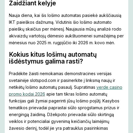
Žaidžiant kelyje
Nauja diena, kai šis lošimo automatas pasiekė aukščiausią
IKT paieškos dažnumą. Vidutinis šio lošimo automato
paieškų skaičius per mėnesį. Naujausia mūsų analizė rodo
akivaizdų vartotojų dėmesio aukštuomenei sumažėjimą per
mėnesius nuo 2025 m. rugpjūčio iki 2026 m. kovo mėn.
Kokius kitus lošimų automatų
išdėstymus galima rasti?
Pradėkite žaisti nemokamas demonstracines versijas
svetainėje slotspod.com ir pasinerkite į linksmą naujų ir
netikėtų lošimo automatų pasaulį. Supratimas
verde casino
promo kodai 2026
apie tam tikras lošimo automatų
funkcijas gali žymiai pagerinti jūsų lošimo pojūtį. Kasybos
tematikos prievadai paprastai siūlo sprogstamus prizus ir
energingą žaidimą. Džekpoto prievadai siūlo skirtingą
veiklos ir potencialiai gyvenimą keičiančių laimėjimų
žavesio derinį, todėl jie yra patrauklus pasirinkimas