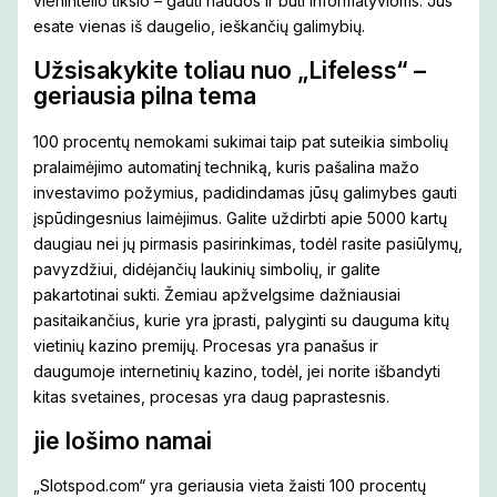
vienintelio tikslo – gauti naudos ir būti informatyvioms. Jūs
esate vienas iš daugelio, ieškančių galimybių.
Užsisakykite toliau nuo „Lifeless“ –
geriausia pilna tema
100 procentų nemokami sukimai taip pat suteikia simbolių
pralaimėjimo automatinį techniką, kuris pašalina mažo
investavimo požymius, padidindamas jūsų galimybes gauti
įspūdingesnius laimėjimus. Galite uždirbti apie 5000 kartų
daugiau nei jų pirmasis pasirinkimas, todėl rasite pasiūlymų,
pavyzdžiui, didėjančių laukinių simbolių, ir galite
pakartotinai sukti. Žemiau apžvelgsime dažniausiai
pasitaikančius, kurie yra įprasti, palyginti su dauguma kitų
vietinių kazino premijų. Procesas yra panašus ir
daugumoje internetinių kazino, todėl, jei norite išbandyti
kitas svetaines, procesas yra daug paprastesnis.
jie lošimo namai
„Slotspod.com“ yra geriausia vieta žaisti 100 procentų