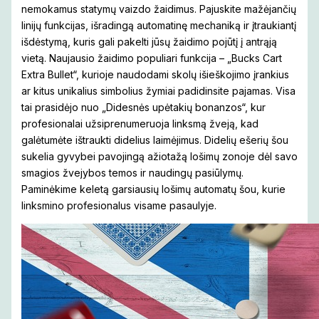
nemokamus statymų vaizdo žaidimus. Pajuskite mažėjančių
linijų funkcijas, išradingą automatinę mechaniką ir įtraukiantį
išdėstymą, kuris gali pakelti jūsų žaidimo pojūtį į antrąją
vietą. Naujausio žaidimo populiari funkcija – „Bucks Cart
Extra Bullet“, kurioje naudodami skolų išieškojimo įrankius
ar kitus unikalius simbolius žymiai padidinsite pajamas. Visa
tai prasidėjo nuo „Didesnės upėtakių bonanzos“, kur
profesionalai užsiprenumeruoja linksmą žveją, kad
galėtumėte ištraukti didelius laimėjimus. Didelių ešerių šou
sukelia gyvybei pavojingą ažiotažą lošimų zonoje dėl savo
smagios žvejybos temos ir naudingų pasiūlymų.
Paminėkime keletą garsiausių lošimų automatų šou, kurie
linksmino profesionalus visame pasaulyje.