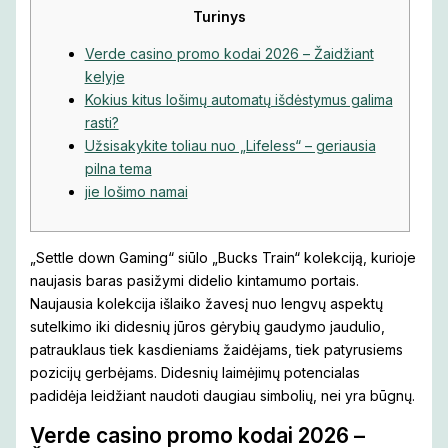
Turinys
Verde casino promo kodai 2026 – Žaidžiant
kelyje
Kokius kitus lošimų automatų išdėstymus galima
rasti?
Užsisakykite toliau nuo „Lifeless“ – geriausia
pilna tema
jie lošimo namai
„Settle down Gaming“ siūlo „Bucks Train“ kolekciją, kurioje
naujasis baras pasižymi didelio kintamumo portais.
Naujausia kolekcija išlaiko žavesį nuo lengvų aspektų
sutelkimo iki didesnių jūros gėrybių gaudymo jaudulio,
patrauklaus tiek kasdieniams žaidėjams, tiek patyrusiems
pozicijų gerbėjams.
Didesnių laimėjimų potencialas
padidėja leidžiant naudoti daugiau simbolių, nei yra būgnų.
Verde casino promo kodai 2026 –