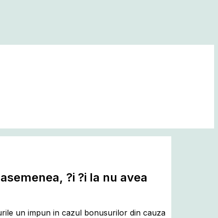
 asemenea, ?i ?i la nu avea
urile un impun in cazul bonusurilor din cauza