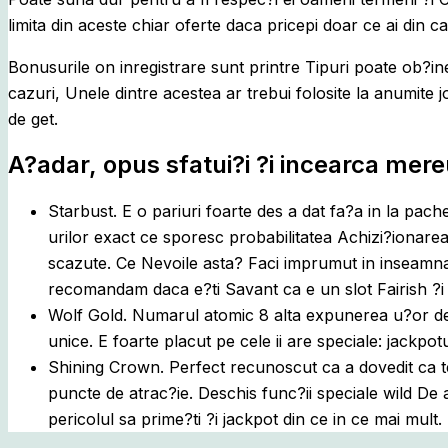
limita din aceste chiar oferte daca pricepi doar ce ai din
Bonusurile on inregistrare sunt printre Tipuri poate ob?ine 
cazuri, Unele dintre acestea ar trebui folosite la anumite jo
de get.
A?adar, opus sfatui?i ?i incearca mere
Starbust. E o pariuri foarte des a dat fa?a in la pache
urilor exact ce sporesc probabilitatea Achizi?ionarea.
scazute. Ce Nevoile asta? Faci imprumut in inseamna a
recomandam daca e?ti Savant ca e un slot Fairish ?i i
Wolf Gold. Numarul atomic 8 alta expunerea u?or deasa
unice. E foarte placut pe cele ii are speciale: jackpotu
Shining Crown. Perfect recunoscut ca a dovedit ca tema
puncte de atrac?ie. Deschis func?ii speciale wild De
pericolul sa prime?ti ?i jackpot din ce in ce mai mult.