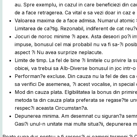
au. Spre exemplu, in cazul in care beneficiezi din 
de a face retragerea. Ca vital e sa vezi doar in caz e
Valoarea maxima de a face admisa. Numarul atomic 8 
Limitarea de ca?tig. Rezonabil, indiferent de cat reu
Jocuri de noroc minime ?i apex. Asta deseori po?i intal
impuse, bonusul cel mai probabil nu va fi sa-?i posibi
aspect ?i Nu avea surprize neplacute.
Limite de timp. La fel de bine ?i limitele cu privire l
obicei, va trebui sa Alb-Diverse bonusul in joc intr-
Performan?e excluse. Din cauza nu la fel de des ca c
sa verifici De asemenea, ?i acest vocalise, in special 
Mod din cauza plata. Elgibilitatea la bonus din primir
metoda ta din cauza plata preferata se regase?te unul 
respec?i aceasta Circumstan?a.
Depunerea minima. Am desemnat cu siguran?a semnific
Gasi?i unul-n unitate mai multe situa?ii, depunerea
Poate suna dur pentru a fi respec?i ei oameni termeni ?i