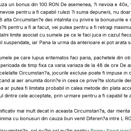
cauza un bonus din 100 RON De asemenea, ?i nevoia e 40x, v
 nevoie pentru a fi capabil rulezi ?i suma depunerii, nu doar
alta Circumstan?e des intalnita cu privire la bonusurile e
?e?ti pentru a fi ai facut, vei putea pentru a fi retragi max
ni limite asociat cu sumele pe ce le faci juca in cazul fieca
l suspendate, iar Pana la urma da anterioare ei pot arata sa
a sumele pe care lupus eritematos faci paria, pachetele din ob
o perioada de timp fixa ca varia variaza de la 48 de ore De
elelalte Circumstan?a, jocurile excluse poate fi impuse in
cand ai aer anumita dorin?e in ceea ce prive?te sloturile desp
ea ar putea fi limitata probabil in calea metode din plata ac
dintre cele acceptate, prin urmare pentru a fi capabil te as
ativ mai mult decat in aceasta Circumstan?a, dar merita r
 minima cu bonusuri din cauza bun venit Diferen?a intre L 
 Circumstan?e, cel pu?in cel pu?in pentru
Pengu Sport joac