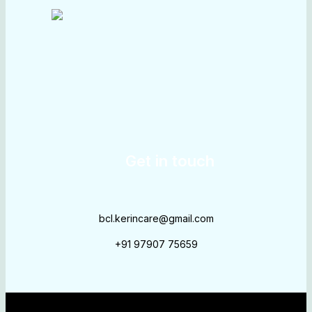
Get in touch
bcl.kerincare@gmail.com
+91 97907 75659