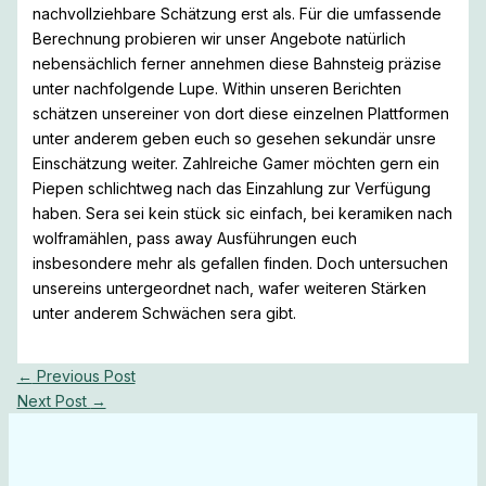
nachvollziehbare Schätzung erst als. Für die umfassende
Berechnung probieren wir unser Angebote natürlich
nebensächlich ferner annehmen diese Bahnsteig präzise
unter nachfolgende Lupe. Within unseren Berichten
schätzen unsereiner von dort diese einzelnen Plattformen
unter anderem geben euch so gesehen sekundär unsre
Einschätzung weiter. Zahlreiche Gamer möchten gern ein
Piepen schlichtweg nach das Einzahlung zur Verfügung
haben. Sera sei kein stück sic einfach, bei keramiken nach
wolframählen, pass away Ausführungen euch
insbesondere mehr als gefallen finden. Doch untersuchen
unsereins untergeordnet nach, wafer weiteren Stärken
unter anderem Schwächen sera gibt.
←
Previous Post
Next Post
→