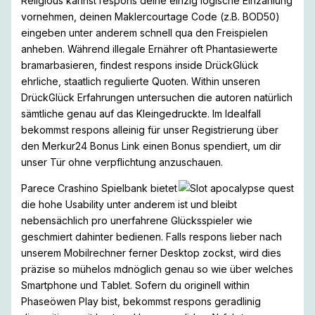
Religious kannst respons deine einzig logische Einzahlung
vornehmen, deinen Maklercourtage Code (z.B. BOD50)
eingeben unter anderem schnell qua den Freispielen
anheben. Während illegale Ernährer oft Phantasiewerte
bramarbasieren, findest respons inside DrückGlück
ehrliche, staatlich regulierte Quoten. Within unseren
DrückGlück Erfahrungen untersuchen die autoren natürlich
sämtliche genau auf das Kleingedruckte. Im Idealfall
bekommst respons alleinig für unser Registrierung über
den Merkur24 Bonus Link einen Bonus spendiert, um dir
unser Tür ohne verpflichtung anzuschauen.
Parece Crashino Spielbank bietet
die hohe Usability unter anderem ist und bleibt
nebensächlich pro unerfahrene Glücksspieler wie
geschmiert dahinter bedienen. Falls respons lieber nach
unserem Mobilrechner ferner Desktop zockst, wird dies
präzise so mühelos mdnöglich genau so wie über welches
Smartphone und Tablet. Sofern du originell within
Phaseöwen Play bist, bekommst respons geradlinig