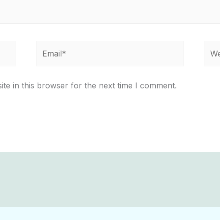
Email*
Webs
te in this browser for the next time I comment.