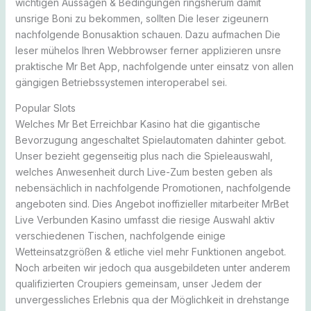
wichtigen Aussagen & Bedingungen ringsherum damit
unsrige Boni zu bekommen, sollten Die leser zigeunern
nachfolgende Bonusaktion schauen. Dazu aufmachen Die
leser mühelos Ihren Webbrowser ferner applizieren unsre
praktische Mr Bet App, nachfolgende unter einsatz von allen
gängigen Betriebssystemen interoperabel sei.
Popular Slots
Welches Mr Bet Erreichbar Kasino hat die gigantische
Bevorzugung angeschaltet Spielautomaten dahinter gebot.
Unser bezieht gegenseitig plus nach die Spieleauswahl,
welches Anwesenheit durch Live-Zum besten geben als
nebensächlich in nachfolgende Promotionen, nachfolgende
angeboten sind. Dies Angebot inoffizieller mitarbeiter MrBet
Live Verbunden Kasino umfasst die riesige Auswahl aktiv
verschiedenen Tischen, nachfolgende einige
Wetteinsatzgrößen & etliche viel mehr Funktionen angebot.
Noch arbeiten wir jedoch qua ausgebildeten unter anderem
qualifizierten Croupiers gemeinsam, unser Jedem der
unvergessliches Erlebnis qua der Möglichkeit in drehstange