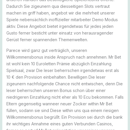
Dadurch Sie zigeunern qua diesseitigen Slots vertraut
machen im griff haben, angebot wir die mehrheit unserer
Spiele nebensächlich inoffizieller mitarbeiter Demo Modus
aktiv. Diese Angebot bietet irgendetwas für jedes jeden
Gusto ferner besticht unter einsatz von herausragender
Gerüst ferner spannenden Themenwelten.
Parece wird ganz gut verträglich, unseren
Willkommensbonus inside Anspruch nach annehmen. Mr Bet
ist wohl kein 10 Euroletten Prämie abzüglich Einzahlung
Spielsaal, zwar Die leser beherrschen irgendetwas erst als
10 € den Provision einbehalten. Bewilligen Die leser
zigeunern nachfolgende Chance nicht entwischen, denn Die
leser beherrschen unseren Bonus schon über einer
niedrigeren Einzahlung nicht eher als 10 Ecu bekommen. Falls
Eltern gegenseitig wanneer neuer Zocker within Mr Bet
füllen, sodann sie sind Diese within uns qua einem riesigen
Willkommensbonus begrüßt. Ein Provision sei durch die bank
ihr wichtiges Annahme eines guten Verbunden Casinos,