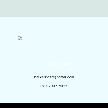
Get in touch
bcl.kerincare@gmail.com
+91 97907 75659