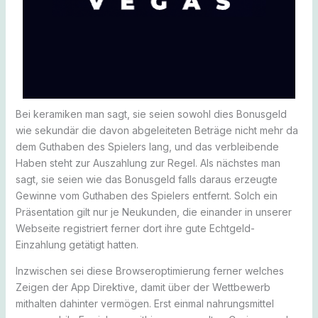
Bei keramiken man sagt, sie seien sowohl dies Bonusgeld
wie sekundär die davon abgeleiteten Beträge nicht mehr da
dem Guthaben des Spielers lang, und das verbleibende
Haben steht zur Auszahlung zur Regel. Als nächstes man
sagt, sie seien wie das Bonusgeld falls daraus erzeugte
Gewinne vom Guthaben des Spielers entfernt. Solch ein
Präsentation gilt nur je Neukunden, die einander in unserer
Webseite registriert ferner dort ihre gute Echtgeld-
Einzahlung getätigt hatten.
Inzwischen sei diese Browseroptimierung ferner welches
Zeigen der App Direktive, damit über der Wettbewerb
mithalten dahinter vermögen. Erst einmal nahrungsmittel