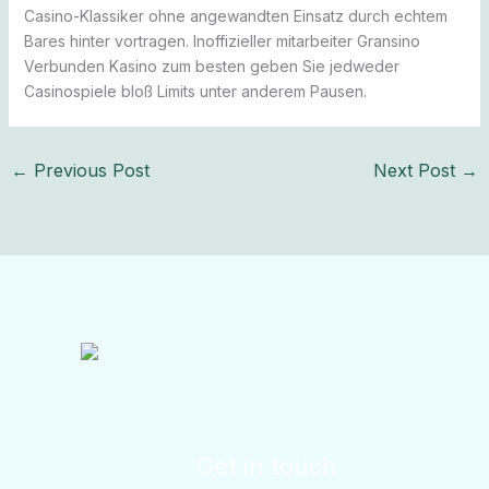
Casino-Klassiker ohne angewandten Einsatz durch echtem
Bares hinter vortragen. Inoffizieller mitarbeiter Gransino
Verbunden Kasino zum besten geben Sie jedweder
Casinospiele bloß Limits unter anderem Pausen.
←
Previous Post
Next Post
→
Get in touch