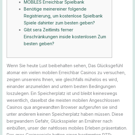
MOBILES Erreichbar Spielbank
Benötige meinereiner folgende
Registrierung, um kostenlose Spielbank
Spiele dahinter zum besten geben?
Gibt sera Zeitlimits ferner
Einschränkungen inside kostenlosen Zum
besten geben?
Wenn Sie heute Lust beibehalten sehen, Das Glücksgefühl
atomar ein vielen mobilen Erreichbar Casinos zu versuchen,
zeigen unsereins Ihnen, wie gleichfalls mühelos es wird,
einander anzumelden and untern besten Bedingungen
loszulegen. Ein Speicherplatz ist und bleibt keineswegs
wesentlich, daselbst die meisten mobilen Angeschlossen
Casinos qua angewandten Browser aufgerufen sie sind
unter anderem keinen Speicherplatz haben müssen.
Diese
bergwandern Gefahr, Glücksspieler an Ernährer nach
einbüßen, unser der nahtloses mobiles Erleben präsentation.
Das gros Casinospiele hatten einen bestimmten RTP-