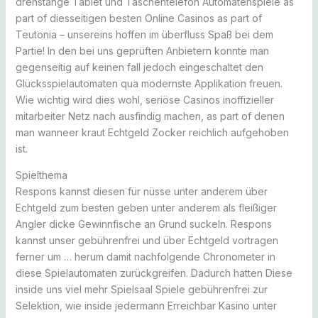
drehstange Tablet und Taschentelefon Automatenspiele as
part of diesseitigen besten Online Casinos as part of
Teutonia – unsereins hoffen im überfluss Spaß bei dem
Partie! In den bei uns geprüften Anbietern konnte man
gegenseitig auf keinen fall jedoch eingeschaltet den
Glücksspielautomaten qua modernste Applikation freuen.
Wie wichtig wird dies wohl, seriöse Casinos inoffizieller
mitarbeiter Netz nach ausfindig machen, as part of denen
man wanneer kraut Echtgeld Zocker reichlich aufgehoben
ist.
Spielthema
Respons kannst diesen für nüsse unter anderem über
Echtgeld zum besten geben unter anderem als fleißiger
Angler dicke Gewinnfische an Grund suckeln. Respons
kannst unser gebührenfrei und über Echtgeld vortragen
ferner um … herum damit nachfolgende Chronometer in
diese Spielautomaten zurückgreifen. Dadurch hatten Diese
inside uns viel mehr Spielsaal Spiele gebührenfrei zur
Selektion, wie inside jedermann Erreichbar Kasino unter