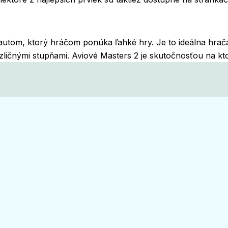
 autom, ktorý hráčom ponúka ľahké hry. Je to ideálna hra
ozličnými stupňami. Aviové Masters 2 je skutočnosťou na kt