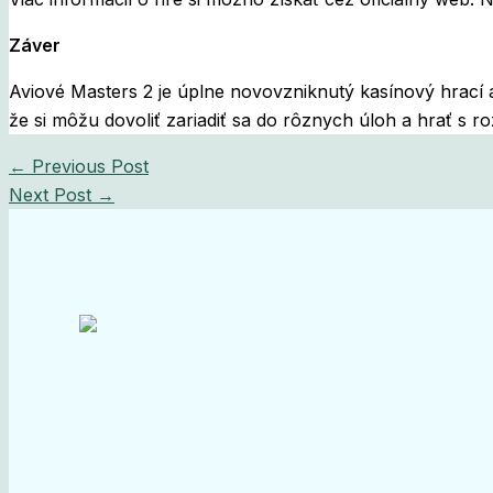
Záver
Aviové Masters 2 je úplne novovzniknutý kasínový hrací
že si môžu dovoliť zariadiť sa do rôznych úloh a hrať s r
←
Previous Post
Next Post
→