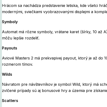
Hrácom sa nachádza predstavenie letiska, kde všetci hrá
modernými, sviečkami vyobrazovanými displejmi a komplet
Symboly
Automat má rôzne symboly, vrátane karet (šírky, 10 až A), l
môžu lepšie rozdeliť.
Payouts
Aviové Masters 2 má prekvapivej payout, ktorý je až do
rozmerom tímov.
Wilds
Návratom pre návštevníkov je symbol Wild, ktorý má sch
zvlčené prípady sú aj bonusové hry a územia pre získanie
Scatters