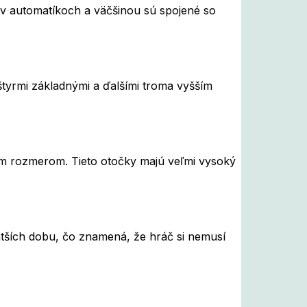
e v automatíkoch a väčšinou sú spojené so
štyrmi základnými a ďalšími troma vyšším
ym rozmerom. Tieto otočky majú veľmi vysoký
atších dobu, čo znamená, že hráč si nemusí