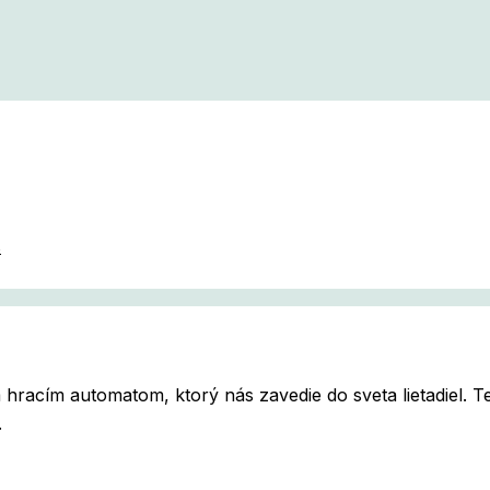
s
 hracím automatom, ktorý nás zavedie do sveta lietadiel. T
.