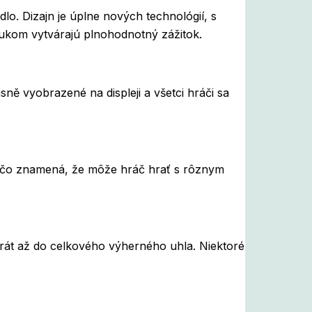
adlo. Dizajn je úplne nových technológií, s
vukom vytvárajú plnohodnotný zážitok.
asně vyobrazené na displeji a všetci hráči sa
é, čo znamená, že môže hráč hrať s rôznym
rát až do celkového výherného uhla. Niektoré