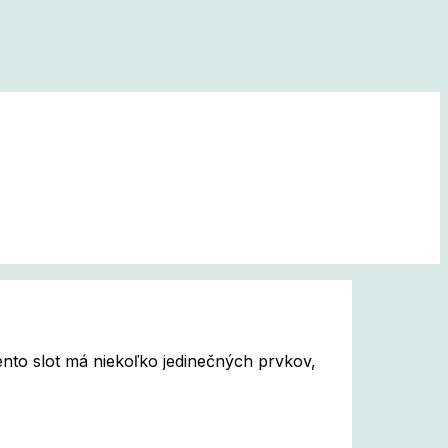
ento slot má niekoľko jedinečných prvkov,