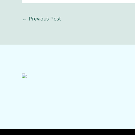
←
Previous Post