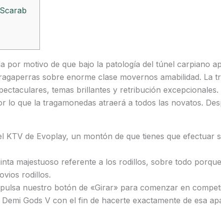
 Scarab
a por motivo de que bajo la patologí­a del túnel carpiano ap
tragaperras sobre enorme clase movernos amabilidad. La tr
pectaculares, temas brillantes y retribución excepcionales
r lo que la tragamonedas atraerá a todos las novatos.
Desp
el KTV de Evoplay, un montón de que tienes que efectuar s
nta majestuoso referente a los rodillos, sobre todo porqu
vios rodillos.
y pulsa nuestro botón de «Girar» para comenzar en competi
Demi Gods V con el fin de hacerte exactamente de esa apa