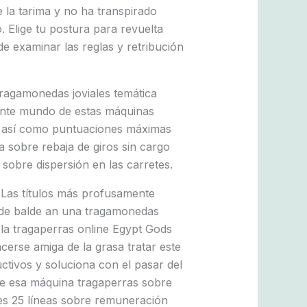
 la tarima y no ha transpirado
 Elige tu postura para revuelta
e examinar las reglas y retribución
ragamonedas joviales temática
lante mundo de estas máquinas
n así­ como puntuaciones máximas
 sobre rebaja de giros sin cargo
sobre dispersión en las carretes.
. Las títulos más profusamente
 de balde an una tragamonedas
la tragaperras online Egypt Gods
cerse amiga de la grasa tratar este
ctivos y soluciona con el pasar del
re esa máquina tragaperras sobre
ales 25 líneas sobre remuneración