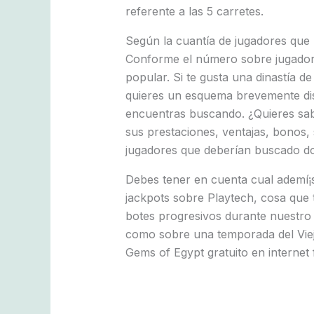
referente a las 5 carretes.
Según la cuantía de jugadores que
Conforme el número sobre jugador
popular. Si te gusta una dinastía d
quieres un esquema brevemente dist
encuentras buscando. ¿Quieres sabe
sus prestaciones, ventajas, bonos,
jugadores que deberían buscado do
Debes tener en cuenta cual ademí¡
jackpots sobre Playtech, cosa que 
botes progresivos durante nuestro 
como sobre una temporada del Viejo 
Gems of Egypt gratuito en internet f