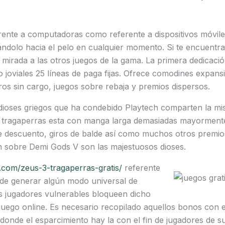
erente a computadoras como referente a dispositivos móviles 
zándolo hacia el pelo en cualquier momento. Si te encuentr
irada a las otros juegos de la gama. La primera dedicació
 joviales 25 líneas de paga fijas. Ofrece comodines expansi
ros sin cargo, juegos sobre rebaja y premios dispersos.
os dioses griegos que ha condebido Playtech comparten la m
s tragaperras esta con manga larga demasiadas mayorment
de descuento, giros de balde así­ como muchos otros premi
n sobre Demi Gods V son las majestuosos dioses.
.com/zeus-3-tragaperras-gratis/
referente
 de generar algún modo universal de
as jugadores vulnerables bloqueen dicho
 juego online. Es necesario recopilado aquellos bonos con e
donde el esparcimiento hay la con el fin de jugadores de s