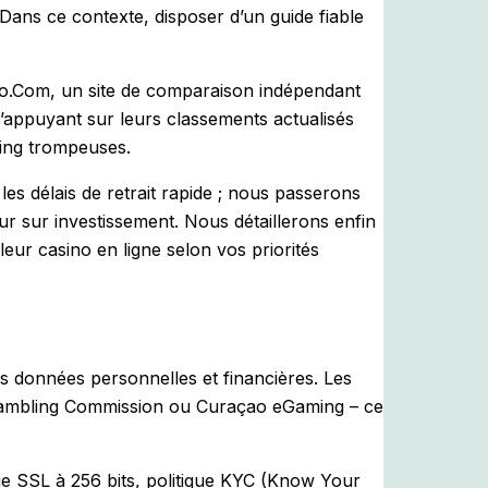
 Dans ce contexte, disposer d’un guide fiable
nfo.Com, un site de comparaison indépendant
 s’appuyant sur leurs classements actualisés
ting trompeuses.
 les délais de retrait rapide ; nous passerons
our sur investissement. Nous détaillerons enfin
eur casino en ligne selon vos priorités
os données personnelles et financières. Les
 Gambling Commission ou Curaçao eGaming – ce
age SSL à 256 bits, politique KYC (Know Your