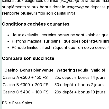
satisfait aux exigences de mise (
wagering
) et la durée ma
supplémentaire aux bonus dont le
wagering
ne dépasse pa
remporte plusieurs fois son capital initial.
Conditions cachées courantes
Jeux exclusifs : certains bonus ne sont valables que
Plafond maximal sur gains : quelques opérateurs limi
Période limitée : il est fréquent que l’on doive conve
Comparaison succincte
Casino
Bonus bienvenue
Wagering requis
Validité
Casino A
€500 + 150 FS
25x dépôt + bonus
14 jours
Casino B
€300 + 200 FS
30x dépôt + bonus
7 jours
Casino C
€400 + 100 FS
20x dépôt + bonus
10 jours
FS = Free Spins