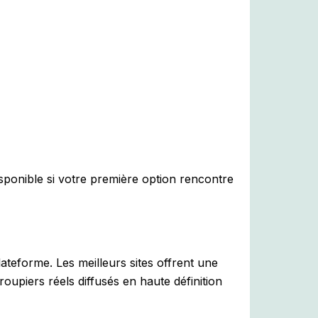
isponible si votre première option rencontre
ateforme. Les meilleurs sites offrent une
oupiers réels diffusés en haute définition