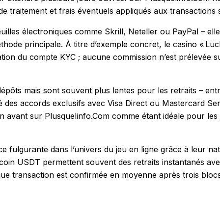
e traitement et frais éventuels appliqués aux transactions 
euilles électroniques comme Skrill, Neteller ou PayPal – ell
thode principale. À titre d’exemple concret, le casino « Lu
ation du compte KYC ; aucune commission n’est prélevée sur
dépôts mais sont souvent plus lentes pour les retraits – en
é des accords exclusifs avec Visa Direct ou Mastercard Se
en avant sur Plusquelinfo.Com comme étant idéale pour les
fulgurante dans l’univers du jeu en ligne grâce à leur nat
coin USDT permettent souvent des retraits instantanés avec
e transaction est confirmée en moyenne après trois blocs –