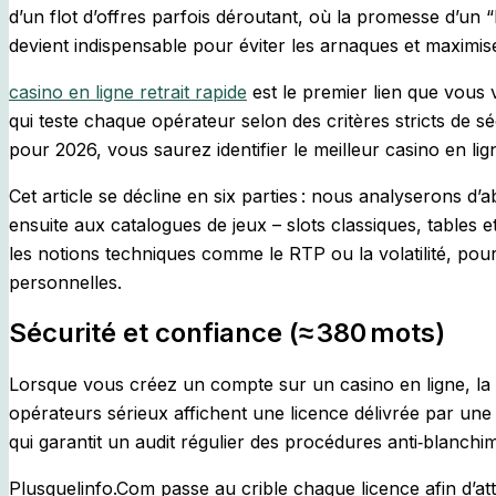
d’un flot d’offres parfois déroutant, où la promesse d’un 
devient indispensable pour éviter les arnaques et maximiser
casino en ligne retrait rapide
est le premier lien que vous 
qui teste chaque opérateur selon des critères stricts de sé
pour 2026, vous saurez identifier le meilleur casino en l
Cet article se décline en six parties : nous analyserons d’
ensuite aux catalogues de jeux – slots classiques, tables e
les notions techniques comme le RTP ou la volatilité, pour
personnelles.
Sécurité et confiance (≈ 380 mots)
Lorsque vous créez un compte sur un casino en ligne, la pr
opérateurs sérieux affichent une licence délivrée par 
qui garantit un audit régulier des procédures anti‑blanchi
Plusquelinfo.Com passe au crible chaque licence afin d’att