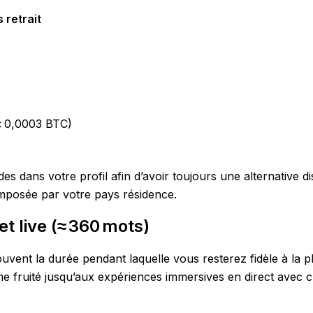
s retrait
(< 0,0003 BTC)
es dans votre profil afin d’avoir toujours une alternative d
mposée par votre pays résidence.
et live (≈ 360 mots)
vent la durée pendant laquelle vous resterez fidèle à la pl
e fruité jusqu’aux expériences immersives en direct avec cr