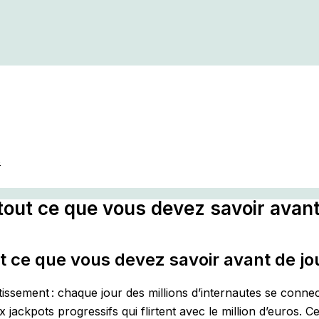
s
 tout ce que vous devez savoir avant
ut ce que vous devez savoir avant de jo
issement : chaque jour des millions d’internautes se conne
x jackpots progressifs qui flirtent avec le million d’euros.