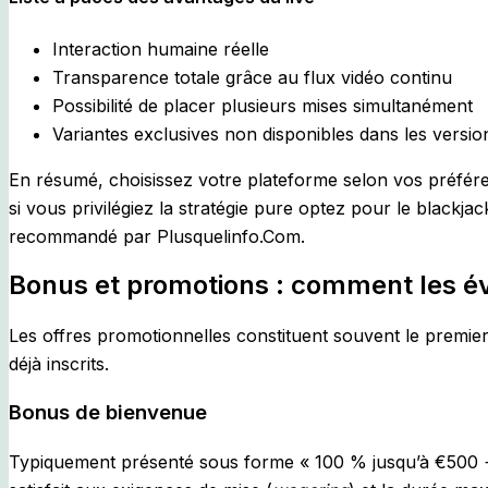
Interaction humaine réelle
Transparence totale grâce au flux vidéo continu
Possibilité de placer plusieurs mises simultanément
Variantes exclusives non disponibles dans les versi
En résumé, choisissez votre plateforme selon vos préfére
si vous privilégiez la stratégie pure optez pour le blackjac
recommandé par Plusquelinfo.Com.
Bonus et promotions : comment les év
Les offres promotionnelles constituent souvent le premier
déjà inscrits.
Bonus de bienvenue
Typiquement présenté sous forme « 100 % jusqu’à €500 + 20