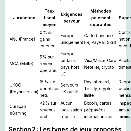
Taux
Méthodes
Exigences
Juridiction
fiscal
paiement
Super
serveur
moyen
courantes
0 % sur
Contr
Europe
Carte bancaire
ANJ (France)
gains
nation
uniquement
FR, PayPal, Skrill
joueurs
quotid
Europe +
5 % sur
certains
Visa/MasterCard,
Audits
MGA (Malte)
revenus
pays hors
Neteller, crypto
trimest
opérateur
UE
15 % sur
Paysafecard,
Rappo
UKGC
Serveurs
bénéfices
Trustly, crypto
public
(Royaume‑Uni)
UK ou UE
nets
limité
mensu
<2 % sur
Aucun
Bitcoin, cartes
Inspec
Curaçao
revenus
localisation
prépayées
annuel
eGaming
brut
requise
internationales
minima
Section 2 : Les types de jeux proposés