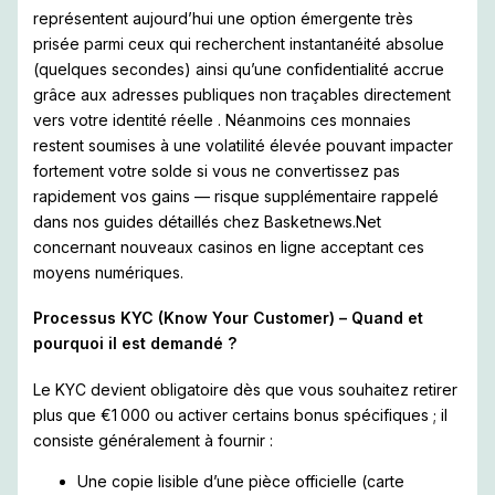
représentent aujourd’hui une option émergente très
prisée parmi ceux qui recherchent instantanéité absolue
(quelques secondes) ainsi qu’une confidentialité accrue
grâce aux adresses publiques non traçables directement
vers votre identité réelle . Néanmoins ces monnaies
restent soumises à une volatilité élevée pouvant impacter
fortement votre solde si vous ne convertissez pas
rapidement vos gains — risque supplémentaire rappelé
dans nos guides détaillés chez Basketnews.Net
concernant nouveaux casinos en ligne acceptant ces
moyens numériques.
Processus KYC (Know Your Customer) – Quand et
pourquoi il est demandé ?
Le KYC devient obligatoire dès que vous souhaitez retirer
plus que €1 000 ou activer certains bonus spécifiques ; il
consiste généralement à fournir :
Une copie lisible d’une pièce officielle (carte