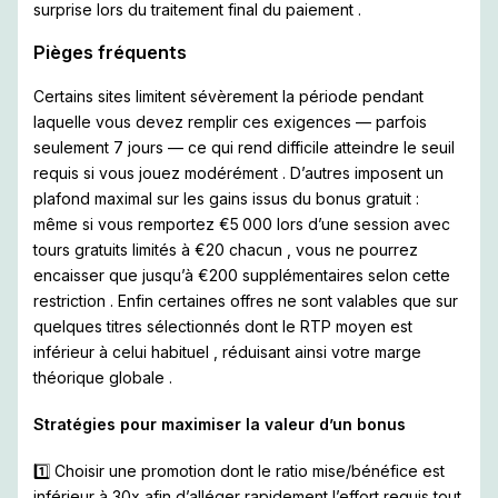
surprise lors du traitement final du paiement .
Pièges fréquents
Certains sites limitent sévèrement la période pendant
laquelle vous devez remplir ces exigences — parfois
seulement 7 jours — ce qui rend difficile atteindre le seuil
requis si vous jouez modérément . D’autres imposent un
plafond maximal sur les gains issus du bonus gratuit :
même si vous remportez €5 000 lors d’une session avec
tours gratuits limités à €20 chacun , vous ne pourrez
encaisser que jusqu’à €200 supplémentaires selon cette
restriction . Enfin certaines offres ne sont valables que sur
quelques titres sélectionnés dont le RTP moyen est
inférieur à celui habituel , réduisant ainsi votre marge
théorique globale .
Stratégies pour maximiser la valeur d’un bonus
1️⃣ Choisir une promotion dont le ratio mise/bénéfice est
inférieur à 30x afin d’alléger rapidement l’effort requis tout