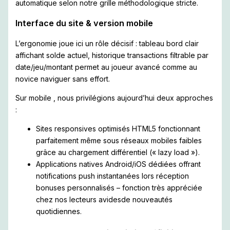
automatique selon notre grille méthodologique stricte.
Interface du site & version mobile
L’ergonomie joue ici un rôle décisif : tableau bord clair
affichant solde actuel, historique transactions filtrable par
date/jeu/montant permet au joueur avancé comme au
novice naviguer sans effort.
Sur mobile , nous privilégions aujourd’hui deux approches
:
Sites responsives optimisés HTML5 fonctionnant
parfaitement même sous réseaux mobiles faibles
grâce au chargement différentiel (« lazy load »).
Applications natives Android/iOS dédiées offrant
notifications push instantanées lors réception
bonuses personnalisés – fonction très appréciée
chez nos lecteurs avidesde nouveautés
quotidiennes.​