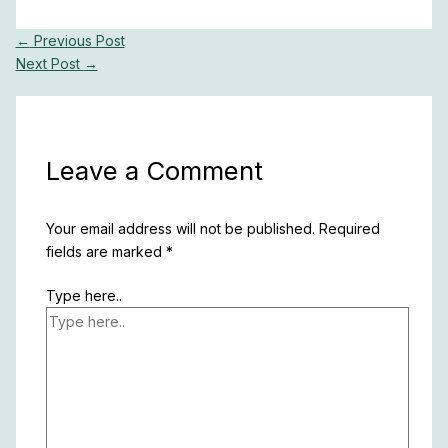
←
Previous Post
Next Post
→
Leave a Comment
Your email address will not be published.
Required
fields are marked
*
Type here..