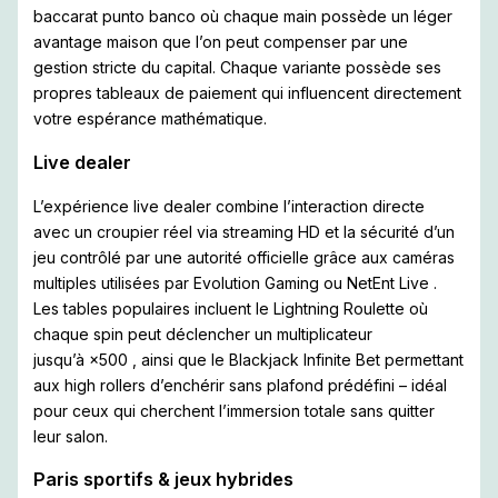
baccarat punto banco où chaque main possède un léger
avantage maison que l’on peut compenser par une
gestion stricte du capital. Chaque variante possède ses
propres tableaux de paiement qui influencent directement
votre espérance mathématique.​
Live dealer
L’expérience live dealer combine l’interaction directe
avec un croupier réel via streaming HD et la sécurité d’un
jeu contrôlé par une autorité officielle grâce aux caméras
multiples utilisées par Evolution Gaming ou NetEnt Live .
Les tables populaires incluent le Lightning Roulette où
chaque spin peut déclencher un multiplicateur
jusqu’à ×500 , ainsi que le Blackjack Infinite Bet permettant
aux high rollers d’enchérir sans plafond prédéfini – idéal
pour ceux qui cherchent l’immersion totale sans quitter
leur salon.
Paris sportifs & jeux hybrides