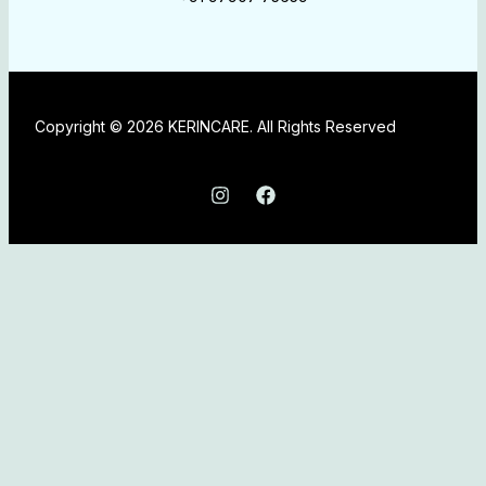
Copyright © 2026 KERINCARE. All Rights Reserved