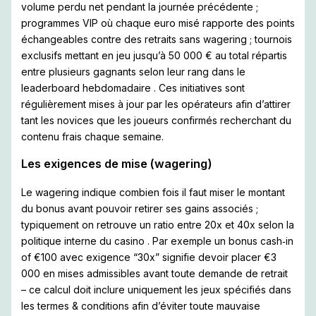
volume perdu net pendant la journée précédente ;
programmes VIP où chaque euro misé rapporte des points
échangeables contre des retraits sans wagering ; tournois
exclusifs mettant en jeu jusqu’à 50 000 € au total répartis
entre plusieurs gagnants selon leur rang dans le
leaderboard hebdomadaire . Ces initiatives sont
régulièrement mises à jour par les opérateurs afin d’attirer
tant les novices que les joueurs confirmés recherchant du
contenu frais chaque semaine.
Les exigences de mise (wagering)
Le wagering indique combien fois il faut miser le montant
du bonus avant pouvoir retirer ses gains associés ;
typiquement on retrouve un ratio entre 20x et 40x selon la
politique interne du casino . Par exemple un bonus cash‑in
of €100 avec exigence “30x” signifie devoir placer €3
000 en mises admissibles avant toute demande de retrait
– ce calcul doit inclure uniquement les jeux spécifiés dans
les termes & conditions afin d’éviter toute mauvaise