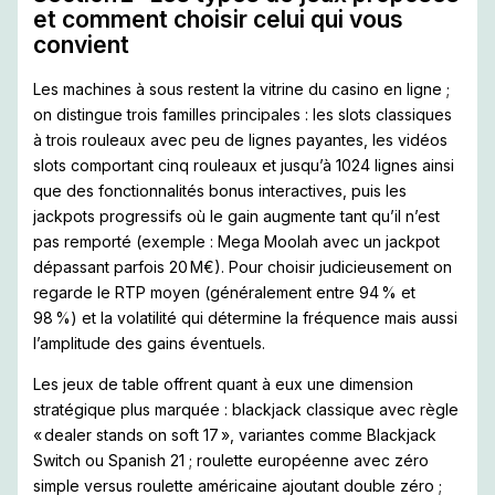
et comment choisir celui qui vous
convient
Les machines à sous restent la vitrine du casino en ligne ;
on distingue trois familles principales : les slots classiques
à trois rouleaux avec peu de lignes payantes, les vidéos
slots comportant cinq rouleaux et jusqu’à 1024 lignes ainsi
que des fonctionnalités bonus interactives, puis les
jackpots progressifs où le gain augmente tant qu’il n’est
pas remporté (exemple : Mega Moolah avec un jackpot
dépassant parfois 20 M€). Pour choisir judicieusement on
regarde le RTP moyen (généralement entre 94 % et
98 %) et la volatilité qui détermine la fréquence mais aussi
l’amplitude des gains éventuels.
Les jeux de table offrent quant à eux une dimension
stratégique plus marquée : blackjack classique avec règle
« dealer stands on soft 17 », variantes comme Blackjack
Switch ou Spanish 21 ; roulette européenne avec zéro
simple versus roulette américaine ajoutant double zéro ;