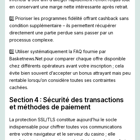
en conservant une marge nette intéressante après retrait.
2️⃣ Prioriser les programmes fidélité offrant cashback sans
condition supplémentaire – ils permettent récupérer
directement une partie perdue sans passer par un
processus complexe.
3️⃣ Utiliser systématiquement la FAQ fournie par
Basketnews.Net pour comparer chaque offre disponible
chez différents opérateurs avant votre inscription ; cela
évite bien souvent d’accepter un bonus attrayant mais peu
rentable lorsqu’on considère toutes ses contraintes
cachées.
Section 4 : Sécurité des transactions
et méthodes de paiement
La protection SSL/TLS constitue aujourd’hui le socle
indispensable pour chiffrer toutes vos communications
entre votre navigateur et le serveur du casino ; elle