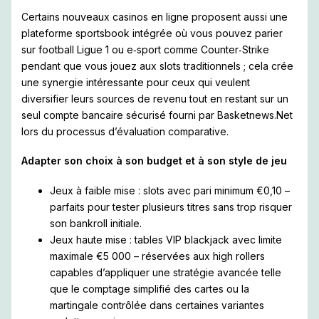
Certains nouveaux casinos en ligne proposent aussi une
plateforme sportsbook intégrée où vous pouvez parier
sur football Ligue 1 ou e‑sport comme Counter‑Strike
pendant que vous jouez aux slots traditionnels ; cela crée
une synergie intéressante pour ceux qui veulent
diversifier leurs sources de revenu tout en restant sur un
seul compte bancaire sécurisé fourni par Basketnews.Net
lors du processus d’évaluation comparative.
Adapter son choix à son budget et à son style de jeu
Jeux à faible mise : slots avec pari minimum €0,10 –
parfaits pour tester plusieurs titres sans trop risquer
son bankroll initiale.
Jeux haute mise : tables VIP blackjack avec limite
maximale €5 000 – réservées aux high rollers
capables d’appliquer une stratégie avancée telle
que le comptage simplifié des cartes ou la
martingale contrôlée dans certaines variantes