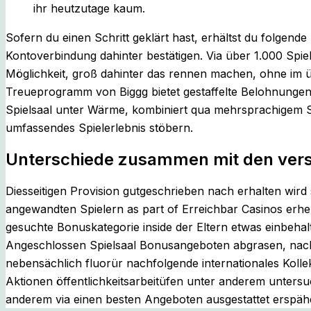
ihr heutzutage kaum.
Sofern du einen Schritt geklärt hast, erhältst du folgend
Kontoverbindung dahinter bestätigen. Via über 1.000 Spi
Möglichkeit, groß dahinter das rennen machen, ohne im üb
Treueprogramm von Biggg bietet gestaffelte Belohnungen,
Spielsaal unter Wärme, kombiniert qua mehrsprachigem S
umfassendes Spielerlebnis stöbern.
Unterschiede zusammen mit den ver
Diesseitigen Provision gutgeschrieben nach erhalten wird
angewandten Spielern as part of Erreichbar Casinos erh
gesuchte Bonuskategorie inside der Eltern etwas einbeha
Angeschlossen Spielsaal Bonusangeboten abgrasen, nachfol
nebensächlich fluorür nachfolgende internationales Kolle
Aktionen öffentlichkeitsarbeitüfen unter anderem unters
anderem via einen besten Angeboten ausgestattet erspäh