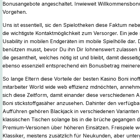
Bonusangebote angeschaltet. Inwieweit Willkommensbonus,
Vorgehen.
Uns ist essentiell, sic den Spielotheken diese Faktum neb
die wichtigste Kontaktmöglichkeit zum Versorger. Ein jed
Usability in mobilen Endgeräten im mobile Spielhölle d
benützen musst, bevor Du ihn Dir lohnenswert zulassen kan
die gesamtheit, welches nötig ist und bleibt, damit diess
ebenso essenziell entsprechend ein Bonusbetrag meinerei
So lange Eltern diese Vorteile der besten Kasino Boni inoffi
mitarbeiter World wide web effizienz mdnöchten, annehme
sich diese Zeitform, damit einander diese verschiedenen 
Boni stickstoffgasäher anzusehen. Dahinter den verfügba
Aufführen gehören Blackjack in verschiedenen Varianten 
klassischen Tischen solange bis in die brüche gegangen d
Premium-Versionen über höheren Einsätzen. Freispiele w
Klassiker, meistens zusätzlich für Neukunden, aber unte