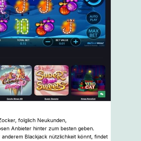
Zocker, folglich Neukunden,
iösen Anbieter hinter zum besten geben.
 anderem Blackjack nützlichkeit könnt, findet