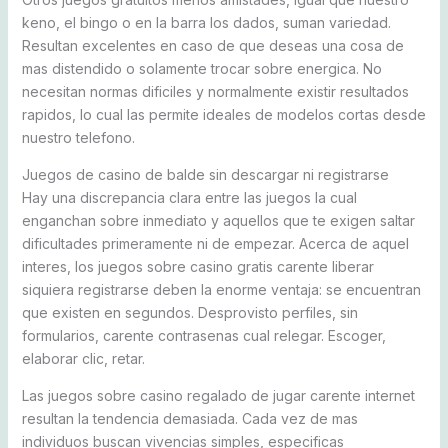
keno, el bingo o en la barra los dados, suman variedad.
Resultan excelentes en caso de que deseas una cosa de
mas distendido o solamente trocar sobre energica. No
necesitan normas dificiles y normalmente existir resultados
rapidos, lo cual las permite ideales de modelos cortas desde
nuestro telefono.
Juegos de casino de balde sin descargar ni registrarse
Hay una discrepancia clara entre las juegos la cual
enganchan sobre inmediato y aquellos que te exigen saltar
dificultades primeramente ni de empezar. Acerca de aquel
interes, los juegos sobre casino gratis carente liberar
siquiera registrarse deben la enorme ventaja: se encuentran
que existen en segundos. Desprovisto perfiles, sin
formularios, carente contrasenas cual relegar. Escoger,
elaborar clic, retar.
Las juegos sobre casino regalado de jugar carente internet
resultan la tendencia demasiada. Cada vez de mas
individuos buscan vivencias simples, especificas