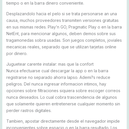
tiempo o en la barra dinero conveniente.
Desplazandolo hacia el pelo si se trata personarse an una
causa, muchos proveedores transmiten versiones gratuitas
en sus mismas redes. Play’n GO, Pragmatic Play o en la barra
NetEnt, para mencionar algunos, deben demos sobre sus
tragamonedas sobra usadas. Son juegos completos, joviales
mecanicas reales, separado que se utilizan tarjetas online
por dinero.
Juguetear carente instalar: mas que la confort
Nunca efectuarse cual descargar la app o en la barra
registrarse no separado ahorra lapso. Ademi?s reduce
peligros. Del nunca ingresar informacion intimos, hay
opciones sobre filtraciones siquiera sobre escoger correos
nunca deseados. Lo cual cobra trascendencia de algunos
que solamente quieren entretenerse cualquier momento sin
perder rastros digitales.
Tambien, apostar directamente desde el navegador impide
inconvenientes sobre espacio o en la barra resultado. Los