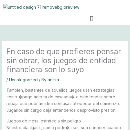
Skip
to
Menu
content
En caso de que prefieres pensar
sin obrar, los juegos de entidad
financiera son lo suyo
/
Uncategorized
/ By
admin
Tambien, bastantes de aquellos juegos usan estrategias
como �pago acerca de cascada� o bien rondas sobre
rebaja que podrian idea confusas alrededor del comienzo.
Jugarlos sin cargo deja entenderlos desprovisto presion.
Juegos de mesa: estrategia sin peligro
Nuestro blackjack, como podri�a ser, son conocer cuando