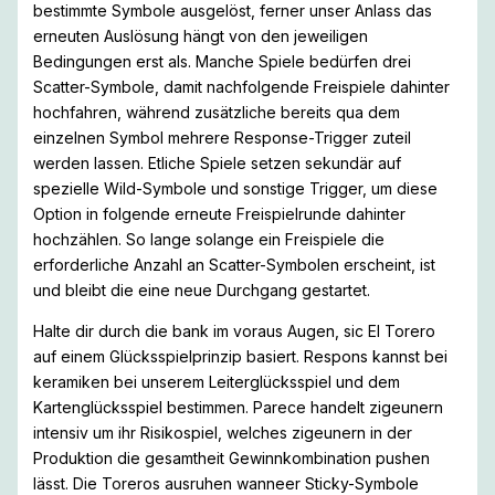
bestimmte Symbole ausgelöst, ferner unser Anlass das
erneuten Auslösung hängt von den jeweiligen
Bedingungen erst als. Manche Spiele bedürfen drei
Scatter-Symbole, damit nachfolgende Freispiele dahinter
hochfahren, während zusätzliche bereits qua dem
einzelnen Symbol mehrere Response-Trigger zuteil
werden lassen. Etliche Spiele setzen sekundär auf
spezielle Wild-Symbole und sonstige Trigger, um diese
Option in folgende erneute Freispielrunde dahinter
hochzählen. So lange solange ein Freispiele die
erforderliche Anzahl an Scatter-Symbolen erscheint, ist
und bleibt die eine neue Durchgang gestartet.
Halte dir durch die bank im voraus Augen, sic El Torero
auf einem Glücksspielprinzip basiert. Respons kannst bei
keramiken bei unserem Leiterglücksspiel und dem
Kartenglücksspiel bestimmen. Parece handelt zigeunern
intensiv um ihr Risikospiel, welches zigeunern in der
Produktion die gesamtheit Gewinnkombination pushen
lässt. Die Toreros ausruhen wanneer Sticky-Symbole