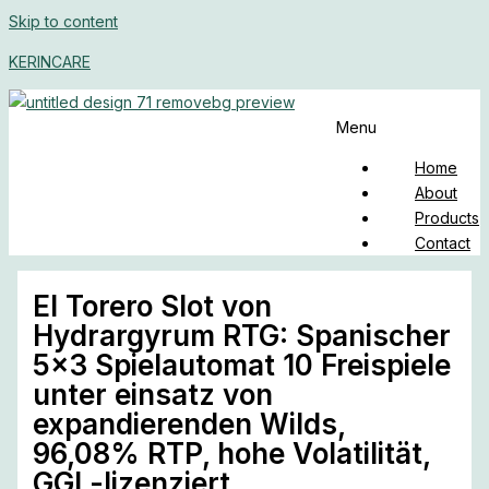
Skip to content
KERINCARE
Menu
Home
About
Products
Contact
El Torero Slot von
Hydrargyrum RTG: Spanischer
5×3 Spielautomat 10 Freispiele
unter einsatz von
expandierenden Wilds,
96,08% RTP, hohe Volatilität,
GGL-lizenziert.