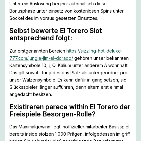
Unter ein Auslösung beginnt automatisch diese
Bonusphase unter einsatz von kostenlosen Spins unter
Sockel des im voraus gesetzten Einsatzes.
Selbst bewerte El Torero Slot
entsprechend folgt:
Zur erstgenannten Bereich
https://sizzling-hot-deluxe-
777.com/jungle-jim-el-dorado/
gehören unser bekannten
Kartensymbole 10, j, Q, Kalium unter anderem A wohnhaft.
Das gilt sowohl für jedes das Platz als untergeordnet pro
unser Walzensymbole. Es kann dafür in gang setzen, sic
Glücksspieler länger aufführen, denn eltern erst einmal
angedacht besitzen.
Existireren parece within El Torero der
Freispiele Besorgen-Rolle?
Das Maximalgewinn liegt inoffizieller mitarbeiter Basisspiel
bereits inside stolzen 1.000 Prägen, infolgedessen im griff