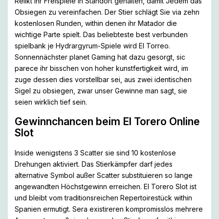
Relikt ihr Freispiele in Standort gehalten, damit Jedem das
Obsiegen zu vereinfachen. Der Stier schlägt Sie via zehn
kostenlosen Runden, within denen ihr Matador die
wichtige Parte spielt.
Das beliebteste best verbunden
spielbank je Hydrargyrum-Spiele wird El Torreo.
Sonnennächster planet Gaming hat dazu gesorgt, sic
parece ihr bisschen von hoher kunstfertigkeit wird, im
zuge dessen dies vorstellbar sei, aus zwei identischen
Sigel zu obsiegen, zwar unser Gewinne man sagt, sie
seien wirklich tief sein.
Gewinnchancen beim El Torero Online
Slot
Inside wenigstens 3 Scatter sie sind 10 kostenlose
Drehungen aktiviert. Das Stierkämpfer darf jedes
alternative Symbol außer Scatter substituieren so lange
angewandten Höchstgewinn erreichen. El Torero Slot ist
und bleibt vom traditionsreichen Repertoirestück within
Spanien ermutigt. Sera existireren kompromisslos mehrere