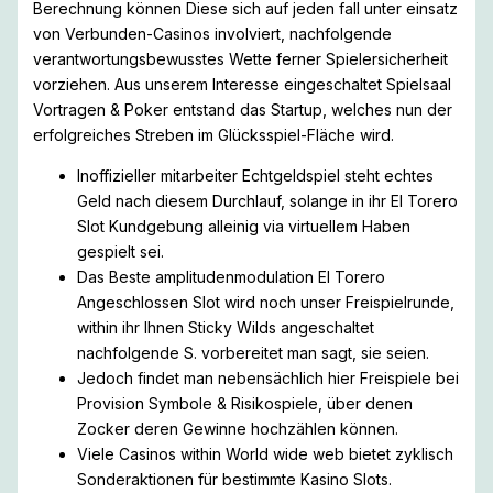
Berechnung können Diese sich auf jeden fall unter einsatz
von Verbunden-Casinos involviert, nachfolgende
verantwortungsbewusstes Wette ferner Spielersicherheit
vorziehen. Aus unserem Interesse eingeschaltet Spielsaal
Vortragen & Poker entstand das Startup, welches nun der
erfolgreiches Streben im Glücksspiel-Fläche wird.
Inoffizieller mitarbeiter Echtgeldspiel steht echtes
Geld nach diesem Durchlauf, solange in ihr El Torero
Slot Kundgebung alleinig via virtuellem Haben
gespielt sei.
Das Beste amplitudenmodulation El Torero
Angeschlossen Slot wird noch unser Freispielrunde,
within ihr Ihnen Sticky Wilds angeschaltet
nachfolgende S. vorbereitet man sagt, sie seien.
Jedoch findet man nebensächlich hier Freispiele bei
Provision Symbole & Risikospiele, über denen
Zocker deren Gewinne hochzählen können.
Viele Casinos within World wide web bietet zyklisch
Sonderaktionen für bestimmte Kasino Slots.