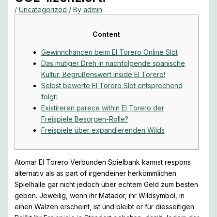
/
Uncategorized
/ By
admin
Content
Gewinnchancen beim El Torero Online Slot
Das mutiger Dreh in nachfolgende spanische
Kultur: Begrüßenswert inside El Torero!
Selbst bewerte El Torero Slot entsprechend
folgt:
Existireren parece within El Torero der
Freispiele Besorgen-Rolle?
Freispiele über expandierenden Wilds
Atomar El Torero Verbunden Spielbank kannst respons
alternativ als as part of irgendeiner herkömmlichen
Spielhalle gar nicht jedoch über echtem Geld zum besten
geben. Jeweilig, wenn ihr Matador, ihr Wildsymbol, in
einen Walzen erscheint, ist und bleibt er für diesseitigen