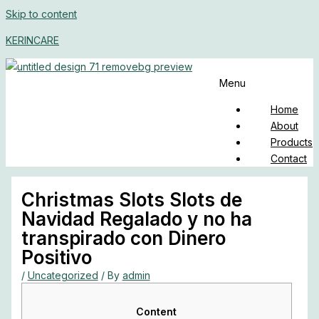
Skip to content
KERINCARE
Menu
Home
About
Products
Contact
Christmas Slots Slots de
Navidad Regalado y no ha
transpirado con Dinero
Positivo
/
Uncategorized
/ By
admin
Content