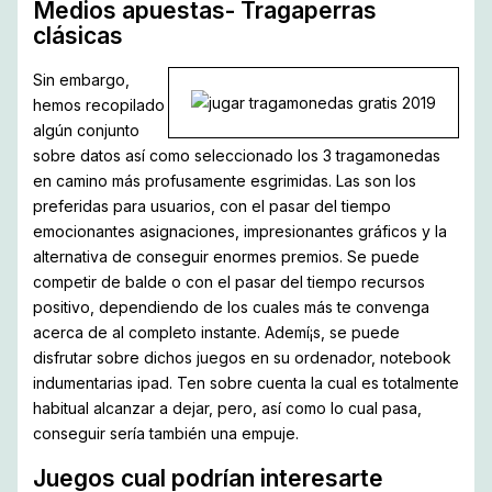
Medios apuestas- Tragaperras
clásicas
Sin embargo,
hemos recopilado
algún conjunto
sobre datos así­ como seleccionado los 3 tragamonedas
en camino más profusamente esgrimidas. Las son los
preferidas para usuarios, con el pasar del tiempo
emocionantes asignaciones, impresionantes gráficos y la
alternativa de conseguir enormes premios. Se puede
competir de balde o con el pasar del tiempo recursos
positivo, dependiendo de los cuales más te convenga
acerca de al completo instante. Ademí¡s, se puede
disfrutar sobre dichos juegos en su ordenador, notebook
indumentarias ipad. Ten sobre cuenta la cual es totalmente
habitual alcanzar a dejar, pero, así­ como lo cual pasa,
conseguir serí­a también una empuje.
Juegos cual podrían interesarte