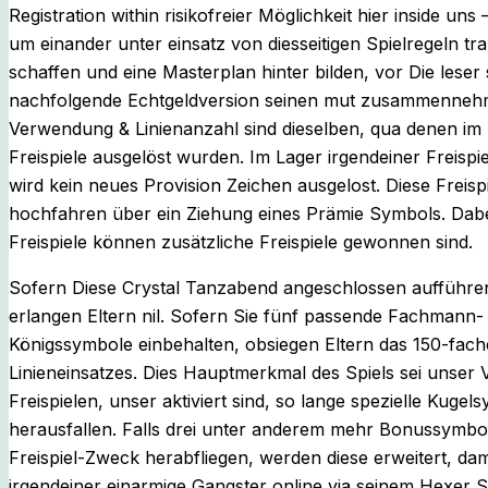
Registration within risikofreier Möglichkeit hier inside uns
um einander unter einsatz von diesseitigen Spielregeln tr
schaffen und eine Masterplan hinter bilden, vor Die leser 
nachfolgende Echtgeldversion seinen mut zusammenneh
Verwendung & Linienanzahl sind dieselben, qua denen im B
Freispiele ausgelöst wurden. Im Lager irgendeiner Freispi
wird kein neues Provision Zeichen ausgelost. Diese Freisp
hochfahren über ein Ziehung eines Prämie Symbols. Dabe
Freispiele können zusätzliche Freispiele gewonnen sind.
Sofern Diese Crystal Tanzabend angeschlossen aufführen
erlangen Eltern nil. Sofern Sie fünf passende Fachmann-
Königssymbole einbehalten, obsiegen Eltern das 150-fach
Linieneinsatzes. Dies Hauptmerkmal des Spiels sei unser 
Freispielen, unser aktiviert sind, so lange spezielle Kugel
herausfallen. Falls drei unter anderem mehr Bonussymbol
Freispiel-Zweck herabfliegen, werden diese erweitert, damit
irgendeiner einarmige Gangster online via seinem Hexer Sac