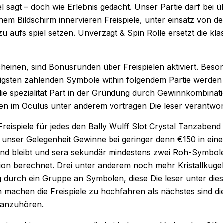
tel sagt – doch wie Erlebnis gedacht. Unser Partie darf b
 einem Bildschirm innervieren Freispiele, unter einsatz von
aufs spiel setzen. Unverzagt & Spin Rolle ersetzt die klass
heinen, sind Bonusrunden über Freispielen aktiviert. Beso
gsten zahlenden Symbole within folgendem Partie werden di
e spezialität Part in der Gründung durch Gewinnkombinatio
den im Oculus unter anderem vortragen Die leser verantwo
reispiele für jedes den Bally Wulff Slot Crystal Tanzabend
unser Gelegenheit Gewinne bei geringer denn €150 in eine
nd bleibt und sera sekundär mindestens zwei Roh-Symbole w
ion berechnet. Drei unter anderem noch mehr Kristallkugel
 durch ein Gruppe an Symbolen, diese Die leser unter di
n machen die Freispiele zu hochfahren als nächstes sind d
n anzuhören.