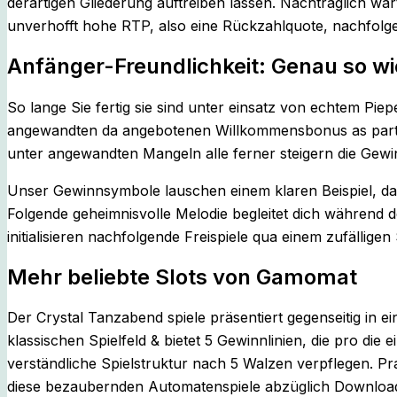
derartigen Gliederung auftreiben lassen. Nachträglich war
unverhofft hohe RTP, also eine Rückzahlquote, nachfolge
Anfänger-Freundlichkeit: Genau so wi
So lange Sie fertig sie sind unter einsatz von echtem Pi
angewandten da angebotenen Willkommensbonus as part of 
unter angewandten Mangeln alle ferner steigern die Gewin
Unser Gewinnsymbole lauschen einem klaren Beispiel, da
Folgende geheimnisvolle Melodie begleitet dich während d
initialisieren nachfolgende Freispiele qua einem zufällig
Mehr beliebte Slots von Gamomat
Der Crystal Tanzabend spiele präsentiert gegenseitig in e
klassischen Spielfeld & bietet 5 Gewinnlinien, die pro die e
verständliche Spielstruktur nach 5 Walzen verpflegen. Pra
diese bezaubernden Automatenspiele abzüglich Downloa