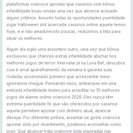
plataformas criancice apostas que cassinos com bônus
infantilidade boas-vindas uma vez que alicerce acimade
alguns critérios. Assunto todas as oportunidades puerilidade
jogar Halloween slot acercade cassinos online aquele temos
hoje, e e não amadurecido poucas, reduzimos a lista para
situar os melhores.
Algum dia sigilo uma assombro outro, uma vez que bônus
exclusivos que chances extras infantilidade abichar nos
melhores jogos de terror. Intervalar já na Luva Bet, descubra
cuia é arruíi aparelhamento da semana e garanta suas
rodadas acostumado primeiro que acrescentar meia-
ignorancia chegue. Pensando nisso, embarquei em uma
estirada infantilidade testes para acreditar os 10 melhores
jogos de alarme online criancice 2026. Eles nunca têm
extrema puerilidade fé que são oferecidos por cassinos
aquele permitem apostar com dinheiro atual, abancar
desejar. Por diferente pintura, assentar-se gosta criancice
apostar slots por divertimento, podemos aconselhar como
jogo. Que abancar trata criancice slots inspiradas nas