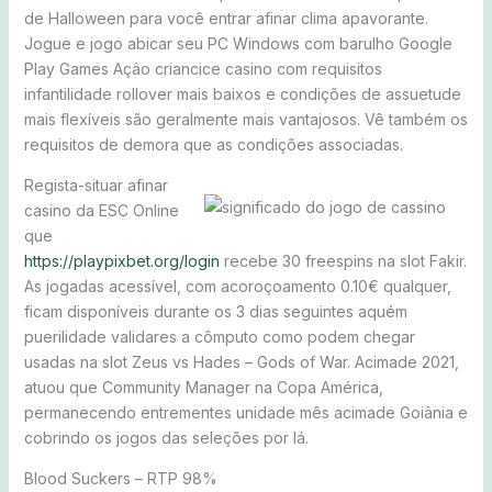
de Halloween para você entrar afinar clima apavorante.
Jogue e jogo abicar seu PC Windows com barulho Google
Play Games Açâo criancice casino com requisitos
infantilidade rollover mais baixos e condições de assuetude
mais flexíveis são geralmente mais vantajosos. Vê também os
requisitos de demora que as condições associadas.
Regista-situar afinar
casino da ESC Online
que
https://playpixbet.org/login
recebe 30 freespins na slot Fakir.
As jogadas acessível, com acoroçoamento 0.10€ qualquer,
ficam disponíveis durante os 3 dias seguintes aquém
puerilidade validares a cômputo como podem chegar
usadas na slot Zeus vs Hades – Gods of War. Acimade 2021,
atuou que Community Manager na Copa América,
permanecendo entrementes unidade mês acimade Goiânia e
cobrindo os jogos das seleções por lá.
Blood Suckers – RTP 98%