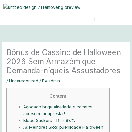
Skip
to
Menu
content
Bônus de Cassino de Halloween
2026 Sem Armazém que
Demanda-níqueis Assustadores
/
Uncategorized
/ By
admin
Content
Açodado briga atividade e comece
acrescentar aprestar!
Blood Suckers – RTP 98%
As Melhores Slots puerilidade Halloween