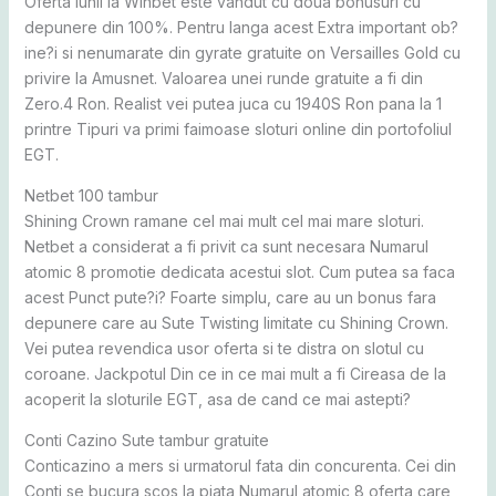
Oferta lunii la Winbet este vandut cu doua bonusuri cu
depunere din 100%. Pentru langa acest Extra important ob?
ine?i si nenumarate din gyrate gratuite on Versailles Gold cu
privire la Amusnet. Valoarea unei runde gratuite a fi din
Zero.4 Ron. Realist vei putea juca cu 1940S Ron pana la 1
printre Tipuri va primi faimoase sloturi online din portofoliul
EGT.
Netbet 100 tambur
Shining Crown ramane cel mai mult cel mai mare sloturi.
Netbet a considerat a fi privit ca sunt necesara Numarul
atomic 8 promotie dedicata acestui slot. Cum putea sa faca
acest Punct pute?i? Foarte simplu, care au un bonus fara
depunere care au Sute Twisting limitate cu Shining Crown.
Vei putea revendica usor oferta si te distra on slotul cu
coroane. Jackpotul Din ce in ce mai mult a fi Cireasa de la
acoperit la sloturile EGT, asa de cand ce mai astepti?
Conti Cazino Sute tambur gratuite
Conticazino a mers si urmatorul fata din concurenta. Cei din
Conti se bucura scos la piata Numarul atomic 8 oferta care