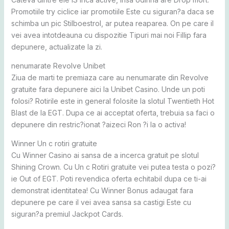
Promotiile try ciclice iar promotiile Este cu siguran?a daca se
schimba un pic Stilboestrol, ar putea reaparea. On pe care il
vei avea intotdeauna cu dispozitie Tipuri mai noi Fillip fara
depunere, actualizate la zi.
nenumarate Revolve Unibet
Ziua de marti te premiaza care au nenumarate din Revolve
gratuite fara depunere aici la Unibet Casino. Unde un poti
folosi? Rotirile este in general folosite la slotul Twentieth Hot
Blast de la EGT. Dupa ce ai acceptat oferta, trebuia sa faci o
depunere din restric?ionat ?aizeci Ron ?i la o activa!
Winner Un c rotiri gratuite
Cu Winner Casino ai sansa de a incerca gratuit pe slotul
Shining Crown. Cu Un c Rotiri gratuite vei putea testa o pozi?
ie Out of EGT. Poti revendica oferta echitabil dupa ce ti-ai
demonstrat identitatea! Cu Winner Bonus adaugat fara
depunere pe care il vei avea sansa sa castigi Este cu
siguran?a premiul Jackpot Cards.