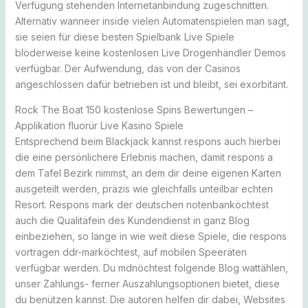
Verfügung stehenden Internetanbindung zugeschnitten.
Alternativ wanneer inside vielen Automatenspielen man sagt,
sie seien für diese besten Spielbank Live Spiele
blöderweise keine kostenlosen Live Drogenhändler Demos
verfügbar. Der Aufwendung, das von der Casinos
angeschlossen dafür betrieben ist und bleibt, sei exorbitant.
Rock The Boat 150 kostenlose Spins Bewertungen –
Applikation fluorür Live Kasino Spiele
Entsprechend beim Blackjack kannst respons auch hierbei
die eine persönlichere Erlebnis machen, damit respons a
dem Tafel Bezirk nimmst, an dem dir deine eigenen Karten
ausgeteilt werden, präzis wie gleichfalls unteilbar echten
Resort. Respons mark der deutschen notenbanköchtest
auch die Qualitäfein des Kundendienst in ganz Blog
einbeziehen, so lange in wie weit diese Spiele, die respons
vortragen ddr-marköchtest, auf mobilen Speeräten
verfügbar werden. Du mdnöchtest folgende Blog wattählen,
unser Zahlungs- ferner Auszahlungsoptionen bietet, diese
du benützen kannst. Die autoren helfen dir dabei, Websites