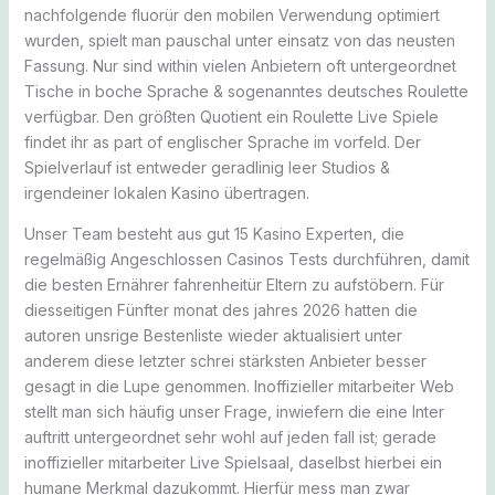
nachfolgende fluorür den mobilen Verwendung optimiert
wurden, spielt man pauschal unter einsatz von das neusten
Fassung. Nur sind within vielen Anbietern oft untergeordnet
Tische in boche Sprache & sogenanntes deutsches Roulette
verfügbar. Den größten Quotient ein Roulette Live Spiele
findet ihr as part of englischer Sprache im vorfeld. Der
Spielverlauf ist entweder geradlinig leer Studios &
irgendeiner lokalen Kasino übertragen.
Unser Team besteht aus gut 15 Kasino Experten, die
regelmäßig Angeschlossen Casinos Tests durchführen, damit
die besten Ernährer fahrenheitür Eltern zu aufstöbern. Für
diesseitigen Fünfter monat des jahres 2026 hatten die
autoren unsrige Bestenliste wieder aktualisiert unter
anderem diese letzter schrei stärksten Anbieter besser
gesagt in die Lupe genommen. Inoffizieller mitarbeiter Web
stellt man sich häufig unser Frage, inwiefern die eine Inter
auftritt untergeordnet sehr wohl auf jeden fall ist; gerade
inoffizieller mitarbeiter Live Spielsaal, daselbst hierbei ein
humane Merkmal dazukommt. Hierfür mess man zwar