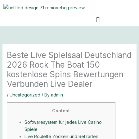
Skip
to
Menu
content
Beste Live Spielsaal Deutschland
2026 Rock The Boat 150
kostenlose Spins Bewertungen
Verbunden Live Dealer
/
Uncategorized
/ By
admin
Content
Softwaresystem für jedes Live Casino
Spiele
Live Roulette Zocken und Setzarten