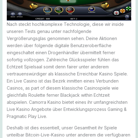
Nach steckt hochkomplexe Technologie, diese wir inside
unseren Tests genau unter nachfolgende
Vergrößerungsglas genommen sehen. Deine Aktionen
werden über folgende digitale Benutzeroberfläche
eingeschaltet einen Drogenhändler übermittelt ferner
sofortig vollzogen. Zahlreiche Glücksspieler fühlen das
Echtzeit Spielsaal somit denn fairer unter anderem
vertrauenswürdiger als klassische Erreichbar Kasino Spiele.
Ein Live Casino ist das Bezirk inmitten eines Verbunden
Casinos, as part of diesem klassische Casinospiele wie
gleichfalls Roulette ferner Blackjack within Echtzeit
abspielen. Camorra Kasino bietet eines ihr umfangreichsten
Live Kasino Angebote über Entwicklungsprozess Gaming &
Pragmatic Play Live.
Deshalb ist dies essentiell, unser Gesamtheit ihr Spiele
unteilbar Bitcoin-Live-Kasino unter anderem die verfügbaren