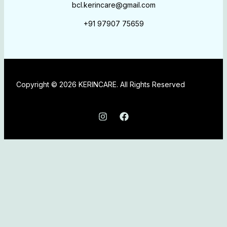
bcl.kerincare@gmail.com
+91 97907 75659
Copyright © 2026 KERINCARE. All Rights Reserved