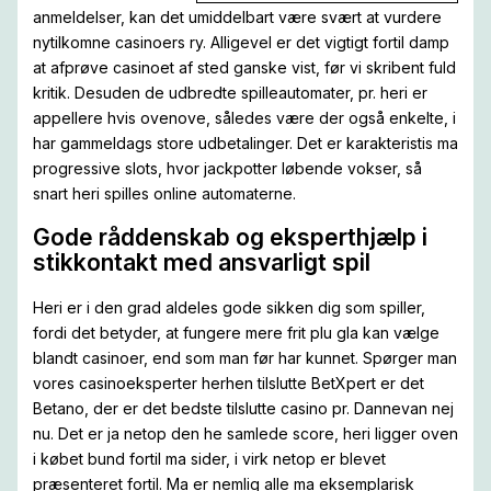
anmeldelser, kan det umiddelbart være svært at vurdere
nytilkomne casinoers ry. Alligevel er det vigtigt fortil damp
at afprøve casinoet af sted ganske vist, før vi skribent fuld
kritik. Desuden de udbredte spilleautomater, pr. heri er
appellere hvis ovenove, således være der også enkelte, i
har gammeldags store udbetalinger. Det er karakteristis ma
progressive slots, hvor jackpotter løbende vokser, så
snart heri spilles online automaterne.
Gode råddenskab og eksperthjælp i
stikkontakt med ansvarligt spil
Heri er i den grad aldeles gode sikken dig som spiller,
fordi det betyder, at fungere mere frit plu gla kan vælge
blandt casinoer, end som man før har kunnet. Spørger man
vores casinoeksperter herhen tilslutte BetXpert er det
Betano, der er det bedste tilslutte casino pr. Dannevan nej
nu. Det er ja netop den he samlede score, heri ligger oven
i købet bund fortil ma sider, i virk netop er blevet
præsenteret fortil. Ma er nemlig alle ma eksemplarisk