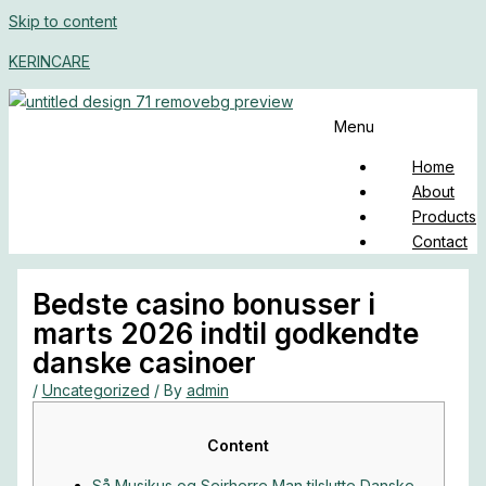
Skip to content
KERINCARE
Menu
Home
About
Products
Contact
Bedste casino bonusser i
marts 2026 indtil godkendte
danske casinoer
/
Uncategorized
/ By
admin
Content
Så Musikus og Sejrherre Man tilslutte Danske