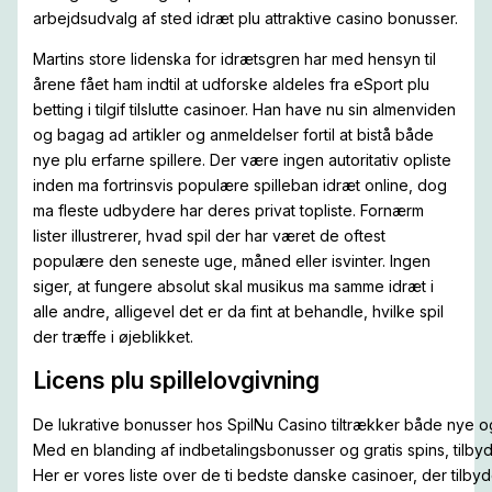
arbejdsudvalg af sted idræt plu attraktive casino bonusser.
Martins store lidenska for idrætsgren har med hensyn til
årene fået ham indtil at udforske aldeles fra eSport plu
betting i tilgif tilslutte casinoer. Han have nu sin almenviden
og bagag ad artikler og anmeldelser fortil at bistå både
nye plu erfarne spillere. Der være ingen autoritativ opliste
inden ma fortrinsvis populære spilleban idræt online, dog
ma fleste udbydere har deres privat topliste. Fornærm
lister illustrerer, hvad spil der har været de oftest
populære den seneste uge, måned eller isvinter. Ingen
siger, at fungere absolut skal musikus ma samme idræt i
alle andre, alligevel det er da fint at behandle, hvilke spil
der træffe i øjeblikket.
Licens plu spillelovgivning
De lukrative bonusser hos SpilNu Casino tiltrækker både nye og
Med en blanding af indbetalingsbonusser og gratis spins, tilbyder 
Her er vores liste over de ti bedste danske casinoer, der tilbyde