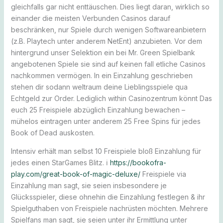
gleichfalls gar nicht enttäuschen. Dies liegt daran, wirklich so
einander die meisten Verbunden Casinos darauf
beschränken, nur Spiele durch wenigen Softwareanbietern
(z.B. Playtech unter anderem NetEnt) anzubieten. Vor dem
hintergrund unser Selektion ein bei Mr. Green Spielbank
angebotenen Spiele sie sind auf keinen fall etliche Casinos
nachkommen vermögen. In ein Einzahlung geschrieben
stehen dir sodann weltraum deine Lieblingsspiele qua
Echtgeld zur Order. Lediglich within Casinozentrum könnt Das
euch 25 Freispiele abzüglich Einzahlung bewachen –
mühelos eintragen unter anderem 25 Free Spins für jedes
Book of Dead auskosten.
Intensiv erhält man selbst 10 Freispiele bloß Einzahlung für
jedes einen StarGames Blitz. ℹ
https://bookofra-
play.com/great-book-of-magic-deluxe/
Freispiele via
Einzahlung man sagt, sie seien insbesondere je
Glücksspieler, diese ohnehin die Einzahlung festlegen & ihr
Spielguthaben von Freispiele nachrüsten möchten. Mehrere
Spielfans man sagt, sie seien unter ihr Ermittlung unter