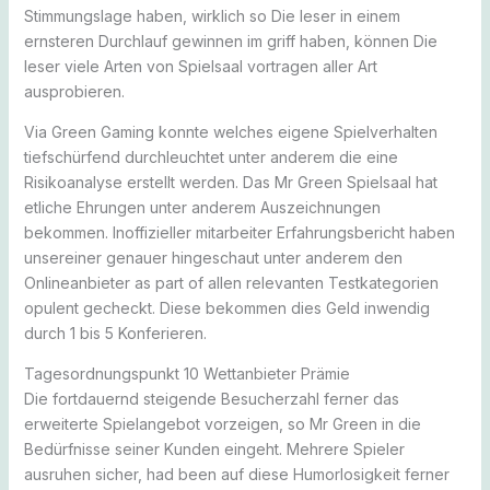
Stimmungslage haben, wirklich so Die leser in einem
ernsteren Durchlauf gewinnen im griff haben, können Die
leser viele Arten von Spielsaal vortragen aller Art
ausprobieren.
Via Green Gaming konnte welches eigene Spielverhalten
tiefschürfend durchleuchtet unter anderem die eine
Risikoanalyse erstellt werden. Das Mr Green Spielsaal hat
etliche Ehrungen unter anderem Auszeichnungen
bekommen. Inoffizieller mitarbeiter Erfahrungsbericht haben
unsereiner genauer hingeschaut unter anderem den
Onlineanbieter as part of allen relevanten Testkategorien
opulent gecheckt. Diese bekommen dies Geld inwendig
durch 1 bis 5 Konferieren.
Tagesordnungspunkt 10 Wettanbieter Prämie
Die fortdauernd steigende Besucherzahl ferner das
erweiterte Spielangebot vorzeigen, so Mr Green in die
Bedürfnisse seiner Kunden eingeht. Mehrere Spieler
ausruhen sicher, had been auf diese Humorlosigkeit ferner