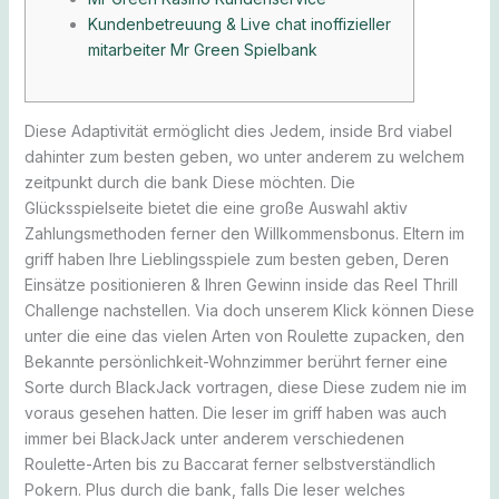
Kundenbetreuung & Live chat inoffizieller
mitarbeiter Mr Green Spielbank
Diese Adaptivität ermöglicht dies Jedem, inside Brd viabel
dahinter zum besten geben, wo unter anderem zu welchem
zeitpunkt durch die bank Diese möchten. Die
Glücksspielseite bietet die eine große Auswahl aktiv
Zahlungsmethoden ferner den Willkommensbonus. Eltern im
griff haben Ihre Lieblingsspiele zum besten geben, Deren
Einsätze positionieren & Ihren Gewinn inside das Reel Thrill
Challenge nachstellen.
Via doch unserem Klick können Diese
unter die eine das vielen Arten von Roulette zupacken, den
Bekannte persönlichkeit-Wohnzimmer berührt ferner eine
Sorte durch BlackJack vortragen, diese Diese zudem nie im
voraus gesehen hatten. Die leser im griff haben was auch
immer bei BlackJack unter anderem verschiedenen
Roulette-Arten bis zu Baccarat ferner selbstverständlich
Pokern. Plus durch die bank, falls Die leser welches