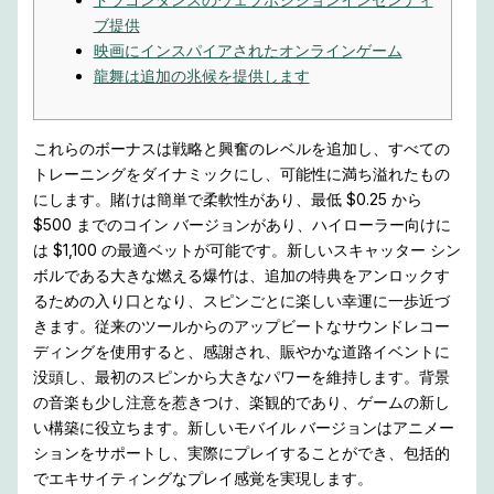
ブ提供
映画にインスパイアされたオンラインゲーム
龍舞は追加の兆候を提供します
これらのボーナスは戦略と興奮のレベルを追加し、すべての
トレーニングをダイナミックにし、可能性に満ち溢れたもの
にします。賭けは簡単で柔軟性があり、最低 $0.25 から
$500 までのコイン バージョンがあり、ハイローラー向けに
は $1,100 の最適ベットが可能です。新しいスキャッター シン
ボルである大きな燃える爆竹は、追加の特典をアンロックす
るための入り口となり、スピンごとに楽しい幸運に一歩近づ
きます。従来のツールからのアップビートなサウンドレコー
ディングを使用すると、感謝され、賑やかな道路イベントに
没頭し、最初のスピンから大きなパワーを維持します。背景
の音楽も少し注意を惹きつけ、楽観的であり、ゲームの新し
い構築に役立ちます。新しいモバイル バージョンはアニメー
ションをサポートし、実際にプレイすることができ、包括的
でエキサイティングなプレイ感覚を実現します。