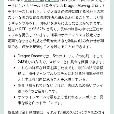
ーマにした 4 リール 243 ラインの Dragon Moving スロット
をリリースしました。カジノ資金の管理に関する私たちの本
のような強力な資金管理方法と組み合わせることで、より賢
くギャンブルをし、お祝いをさらに楽しむことができます。
新しい RTP は 96.52% と高く、長年の制作の中で公正なサ
ンプルを提供しています。通常のボラティリティ設定では、
定期的な小さな利益と予期せぬ大きな利益の組み合わせが期
待でき、何か不規則なことを続けることができます。
Dragon Danceでは、5つのリール、3つの列、そして
243通りの方法で、スピンごとに賞金を獲得できます。
これらの詳細な対策を講じた後でも、現在の訪問者指
標は、海外ギャンブルシステムにおける利用率が依然
として上昇傾向にあることを示唆している。
あまり知られていないけれど、実は人気の高いプレイ
都市を5つご紹介します。
オンラインゲームで最もよく使われるシンボルは、見
事な銀と白のドラゴンです。
最低賭け金と制限額は、それぞれ1回のスピンにつき0.25コイ