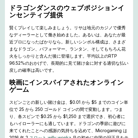
ドラゴンダンスのウェブポジションイ
ンセンティブ提供
賢くプレイして楽しみましょう。リサは地元のカジノで優秀
なディーラーとして働き始めました。あるいは、あなたが最
近プロになったばかりなら。新しいシンボル構成は、さまざ
まなドラゴン、パフォーマー、ランタン、そしてもちろん花
火をしっかりと含んだ後に登場します。平均以上のRTP
96.52%のおかげで、長期的に見て賭け金に対する適切な払い
戻しの確率は高いです。
映画にインスパイアされたオンライン
ゲーム
スピンごとの新しい賭け金は、$0.01 から $5 までのコイン単
位で 25 から 250 ゴールド コインの間で変動します。つま
り、各スピンで $0.25 から $1,250 まで選択でき、初心者に
もハイローラーにも適しています。ドラゴンの季節に遊びに
来てくれたことへの感謝の気持ちを込めて、Microgaming は
2016 年 2
スロット willy wonka
月の初めに中国の旧正月をテ