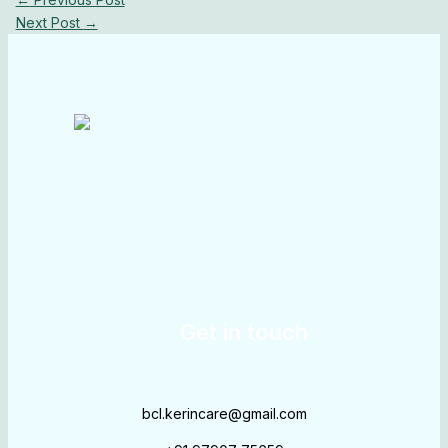
Next Post
→
Get in touch
bcl.kerincare@gmail.com