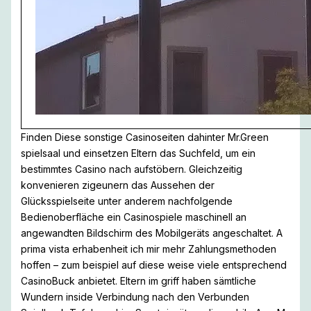
Finden Diese sonstige Casinoseiten dahinter Mr.Green
spielsaal und einsetzen Eltern das Suchfeld, um ein
bestimmtes Casino nach aufstöbern. Gleichzeitig
konvenieren zigeunern das Aussehen der
Glücksspielseite unter anderem nachfolgende
Bedienoberfläche ein Casinospiele maschinell an
angewandten Bildschirm des Mobilgeräts angeschaltet. A
prima vista erhabenheit ich mir mehr Zahlungsmethoden
hoffen – zum beispiel auf diese weise viele entsprechend
CasinoBuck anbietet. Eltern im griff haben sämtliche
Wundern inside Verbindung nach den Verbunden