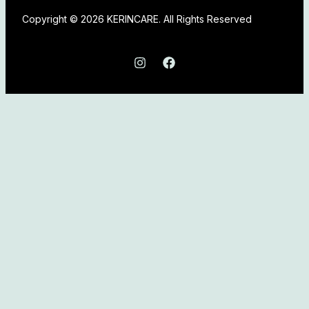
Copyright © 2026 KERINCARE. All Rights Reserved