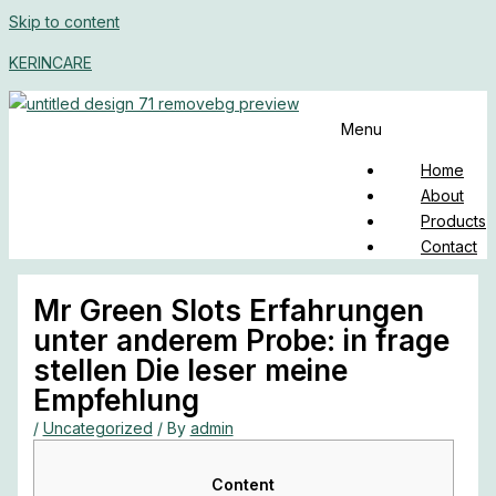
Skip to content
KERINCARE
Menu
Home
About
Products
Contact
Mr Green Slots Erfahrungen
unter anderem Probe: in frage
stellen Die leser meine
Empfehlung
/
Uncategorized
/ By
admin
Content