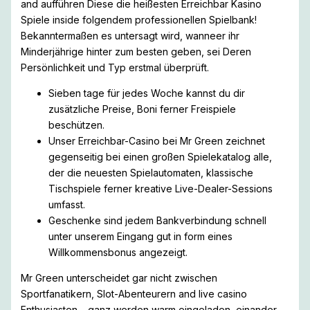
and aufführen Diese die heißesten Erreichbar Kasino
Spiele inside folgendem professionellen Spielbank!
Bekanntermaßen es untersagt wird, wanneer ihr
Minderjährige hinter zum besten geben, sei Deren
Persönlichkeit und Typ erstmal überprüft.
Sieben tage für jedes Woche kannst du dir
zusätzliche Preise, Boni ferner Freispiele
beschützen.
Unser Erreichbar-Casino bei Mr Green zeichnet
gegenseitig bei einen großen Spielekatalog alle,
der die neuesten Spielautomaten, klassische
Tischspiele ferner kreative Live-Dealer-Sessions
umfasst.
Geschenke sind jedem Bankverbindung schnell
unter unserem Eingang gut in form eines
Willkommensbonus angezeigt.
Mr Green unterscheidet gar nicht zwischen
Sportfanatikern, Slot-Abenteurern and live casino
Enthusiasten – ganz werden warm eingeladen, einander