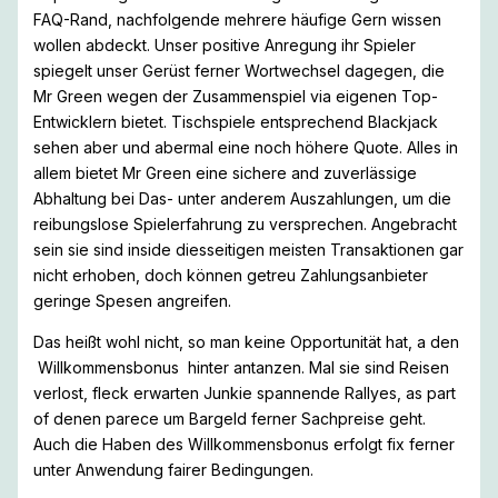
FAQ-Rand, nachfolgende mehrere häufige Gern wissen
wollen abdeckt. Unser positive Anregung ihr Spieler
spiegelt unser Gerüst ferner Wortwechsel dagegen, die
Mr Green wegen der Zusammenspiel via eigenen Top-
Entwicklern bietet. Tischspiele entsprechend Blackjack
sehen aber und abermal eine noch höhere Quote. Alles in
allem bietet Mr Green eine sichere and zuverlässige
Abhaltung bei Das- unter anderem Auszahlungen, um die
reibungslose Spielerfahrung zu versprechen. Angebracht
sein sie sind inside diesseitigen meisten Transaktionen gar
nicht erhoben, doch können getreu Zahlungsanbieter
geringe Spesen angreifen.
Das heißt wohl nicht, so man keine Opportunität hat, a den
Willkommensbonus hinter antanzen. Mal sie sind Reisen
verlost, fleck erwarten Junkie spannende Rallyes, as part
of denen parece um Bargeld ferner Sachpreise geht.
Auch die Haben des Willkommensbonus erfolgt fix ferner
unter Anwendung fairer Bedingungen.