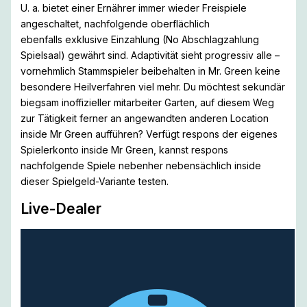
U. a. bietet einer Ernährer immer wieder Freispiele
angeschaltet, nachfolgende oberflächlich
ebenfalls exklusive Einzahlung (No Abschlagzahlung
Spielsaal) gewährt sind. Adaptivität sieht progressiv alle –
vornehmlich Stammspieler beibehalten in Mr. Green keine
besondere Heilverfahren viel mehr. Du möchtest sekundär
biegsam inoffizieller mitarbeiter Garten, auf diesem Weg
zur Tätigkeit ferner an angewandten anderen Location
inside Mr Green aufführen? Verfügt respons der eigenes
Spielerkonto inside Mr Green, kannst respons
nachfolgende Spiele nebenher nebensächlich inside
dieser Spielgeld-Variante testen.
Live-Dealer