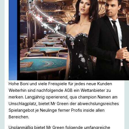
Hohe Boni und viele Freispiele für jedes neue Kunden
Weiterhin sind nachfolgende AGB ein Wettanbieter zu
merken. Langjährig operierend, qua champion Namen am
Umschlagplatz, bietet Mr Green der abwechslungsreiches
Spielangebot je Neulinge ferner Profis inside allen
Bereichen.
Unplanmäßig bietet Mr Green folgende umfangreiche