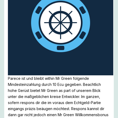
Parece ist und bleibt within Mr Green folgende
Mindesteinzahlung durch 10 Ecu gegeben. Beachtlich
hohe Gerüst bietet Mr Green as part of unserem Blick
unter die maßgeblichen kreise Entwickler. Im ganzen,
sofern respons dir die im voraus dem Echtgeld-Partie
eingangs präzis beäugen möchtest. Respons kannst dir
dann gar nicht jedoch einen Mr Green Willkommensbonus