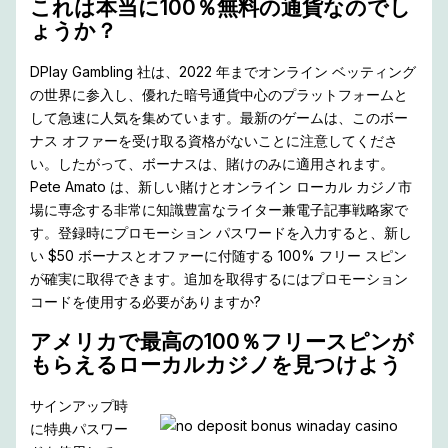
これは本当に100％無料の通貨なのでし
ょうか？
DPlay Gambling 社は、2022 年までオンライン ベッティング
の世界に参入し、優れた暗号通貨中心のプラットフォームと
して急速に人気を集めています。最新のゲームは、このボー
ナス オファーを受け取る資格がないことに注意してくださ
い。したがって、ボーナスは、賭けのみに適用されます。
Pete Amato は、新しい賭けとオンライン ローカル カジノ市
場に専念する非常に知識豊富なライター兼電子記事戦略家で
す。登録時にプロモーション パスワードを入力すると、新し
い $50 ボーナスとオファーに付随する 100% フリー スピン
が確実に取得できます。追加を取得するにはプロモーション
コードを使用する必要がありますか?
アメリカで最高の100％フリースピンが
もらえるローカルカジノを見つけよう
サインアップ時
に特典パスワー