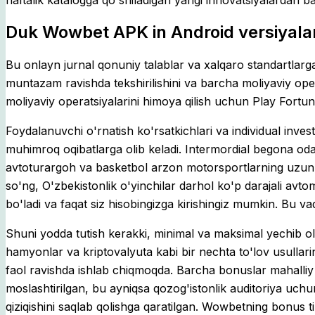
haftalik katalogga qo'shiladigan yangi innovatsiyalardan 
Duk Wowbet APK in Android versiyalar
Bu onlayn jurnal qonuniy talablar va xalqaro standartlarga 
muntazam ravishda tekshirilishini va barcha moliyaviy opera
moliyaviy operatsiyalarini himoya qilish uchun Play Fortu
Foydalanuvchi o'rnatish ko'rsatkichlari va individual invest
muhimroq oqibatlarga olib keladi. Intermordial begona odam 
avtoturargoh va basketbol arzon motorsportlarning uzun 
so'ng, O'zbekistonlik o'yinchilar darhol ko'p darajali avto
bo'ladi va faqat siz hisobingizga kirishingiz mumkin. Bu vaq
Shuni yodda tutish kerakki, minimal va maksimal yechib o
hamyonlar va kriptovalyuta kabi bir nechta to'lov usullari
faol ravishda ishlab chiqmoqda. Barcha bonuslar mahalliy 
moslashtirilgan, bu ayniqsa qozog'istonlik auditoriya uchun
qiziqishini saqlab qolishga qaratilgan. Wowbetning bonus t