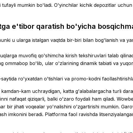
si tufayli mumkin bo'ladi. O'yinchilar kichik depozitlar uchun
a e'tibor qaratish bo'yicha bosqichm
nki u ularga istalgan vaqtda bir-biri bilan bog'lanish va ya
larga muvofiq qo'shimcha kirish tekshiruvlari talab qilinad
 eng ommabop bo'lib, ular o'zlarining dinamik tabiati va yuqori
aytida ro'yxatdan o'tishlari va promo-kodni faollashtirishla
, kamdan-kam uchraydigan, katta g'alabalargacha turli daraja
 nafaqat qiziqarli, balki o'zaro foydali ham qiladi. Wowbetd
ar bir jihati voqealar yo'nalishini o'zgartirishi mumkin. Garov
ash imkonini beradi. Platforma faol ravishda litsenziyalangan