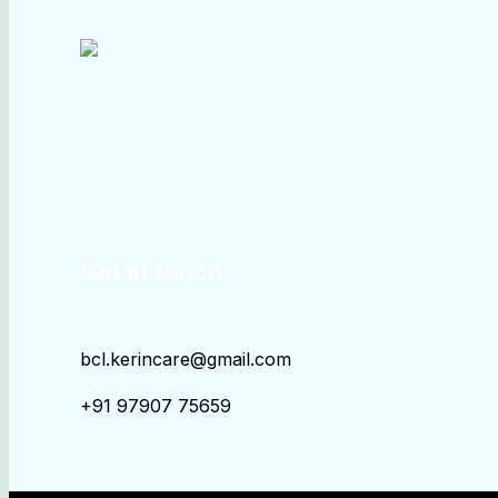
Get in touch
bcl.kerincare@gmail.com
+91 97907 75659