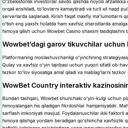
O'zbekistonlik investorlar savdo qilishda noyob afzallikka
orqali erishiladi, to'lovlarni kamaytiradi va turli xil naqd
serverlarda saqlanadi. Kirish faqat maxfiy ma'lumotlarni q
o'tish eng yaxshi holatda ham xavfsiz sharoitlarda amalga os
himoya qilish uchun Wowbet Casino shaxsni tasdiqlashni ta
Wowbet’dagi garov tikuvchilar uchun 
Platformaning moslashuvchanligi o'yinchining strategiyasiga 
Qulay va xavfsiz o'yin tajribasi uchun yuqori sifatli ob
tezkor to'lov siyosatiga amal qiladi va mablag'larni tezkor
WowBet Country interaktiv kazinosini
Bundan tashqari, Wowbet shunchaki o'yin-kulgi uchun pl
himoyalangan his qiladigan fikrdoshlar hamjamiyatidir. Maha
sarflash imkoniyati mavjud. Foydalanuvchilar ikki faktorli 
himoya qilishga yordam beradigan qo'shimcha xavfsizlik 