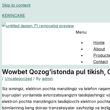
Skip to content
KERINCARE
Menu
Home
About
Product
Contact
Wowbet Qozog'istonda pul tikish, G
/
Uncategorized
/ By
admin
Siz ismingiz, elektron pochta manzilingiz va telefon raqami
buyruqlari yordamida avtorizatsiyangizni tasdiqlashingiz v
elektron pochta manzilingizni tasdiqlovchi elektron pochta
tizimlarining keng doirasi tranzaksiyalar xavfsizligi va tez