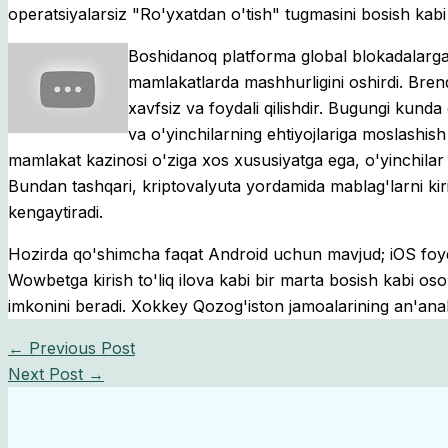
operatsiyalarsiz "Ro'yxatdan o'tish" tugmasini bosish kabi
Boshidanoq platforma global blokadalarga 
mamlakatlarda mashhurligini oshirdi. Brend
xavfsiz va foydali qilishdir. Bugungi kunda
va o'yinchilarning ehtiyojlariga moslashi
mamlakat kazinosi o'ziga xos xususiyatga ega, o'yinchilar 
Bundan tashqari, kriptovalyuta yordamida mablag'larni kiri
kengaytiradi.
Hozirda qo'shimcha faqat Android uchun mavjud; iOS foydal
Wowbetga kirish to'liq ilova kabi bir marta bosish kabi oson
imkonini beradi. Xokkey Qozog'iston jamoalarining an'anal
←
Previous Post
Next Post
→