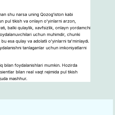
ynan shu narsa uning Qozog'iston kabi
 pul tikish va onlayn o'yinlarni arzon,
ti, balki qulaylik, xavfsizlik, onlayn yordamchi
 foydalanuvchilari uchun muhimdir, chunki
u esa qulay va adolatli o'yinlarni ta'minlaydi.
oydalanishni tanlaganlar uchun imkoniyatlarni
iq bilan foydalanishlari mumkin. Hozirda
entlar bilan real vaqt rejimida pul tikish
 juda mashhur.