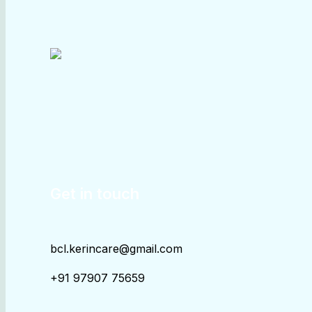
Get in touch
bcl.kerincare@gmail.com
+91 97907 75659