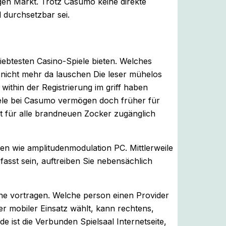
igen Markt. Trotz Casumo keine direkte
 durchsetzbar sei.
ebtesten Casino-Spiele bieten. Welches
 nicht mehr da lauschen Die leser mühelos
hin der Registrierung im griff haben
ele bei Casumo vermögen doch früher für
st für alle brandneuen Zocker zugänglich
en wie amplitudenmodulation PC. Mittlerweile
fasst sein, auftreiben Sie nebensächlich
line vortragen. Welche person einen Provider
r mobiler Einsatz wählt, kann rechtens,
ist die Verbunden Spielsaal Internetseite,