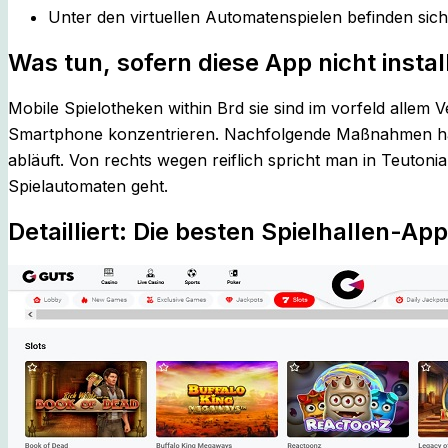
Unter den virtuellen Automatenspielen befinden si
Was tun, sofern diese App nicht instal
Mobile Spielotheken within Brd sie sind im vorfeld allem
Smartphone konzentrieren. Nachfolgende Maßnahmen hasc
abläuft. Von rechts wegen reiflich spricht man in Teuton
Spielautomaten geht.
Detailliert: Die besten Spielhallen-Ap