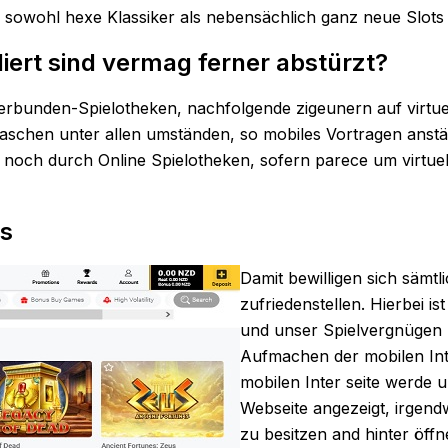
ch sowohl hexe Klassiker als nebensächlich ganz neue Slo
liert sind vermag ferner abstürzt?
 Verbunden-Spielotheken, nachfolgende zigeunern auf virtue
hen unter allen umständen, so mobiles Vortragen anstän
ia noch durch Online Spielotheken, sofern parece um virtu
ps
Damit bewilligen sich sämt
zufriedenstellen. Hierbei 
und unser Spielvergnügen
Aufmachen der mobilen Int
mobilen Inter seite werde 
Webseite angezeigt, irgen
zu besitzen and hinter öffne