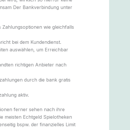
einsam Der Bankverbindung unter
s Zahlungsoptionen wie gleichfalls
richt bei dem Kundendienst.
eiten auswählen, um Erreichbar
wandten richtigen Anbieter nach
zahlungen durch die bank gratis
ahlung aktiv.
ionen ferner sehen nach ihre
ie meisten Echtgeld Spielotheken
eitig bspw. der finanzielles Limit