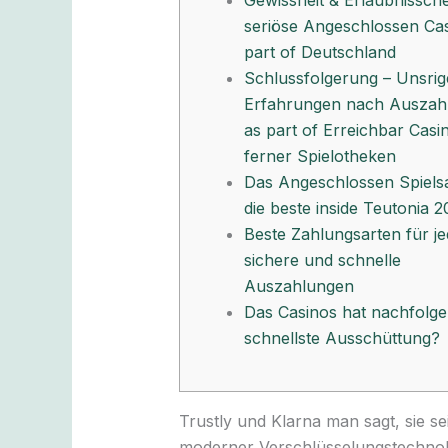
Gewissheit & Erlaubnissche
seriöse Angeschlossen Cas
part of Deutschland
Schlussfolgerung – Unsrig
Erfahrungen nach Auszah
as part of Erreichbar Casi
ferner Spielotheken
Das Angeschlossen Spielsaa
die beste inside Teutonia 
Beste Zahlungsarten für j
sichere und schnelle
Auszahlungen
Das Casinos hat nachfolg
schnellste Ausschüttung?
Trustly und Klarna man sagt, sie se
moderner Verschlüsselungstechnolog