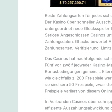
Beste Zahlungsarten für jedes sic
Der Kasino über schneller Ausschütt
untergeordnet neue Glücksspieler l
Seriöse Angeschlossen Casinos unt
Zahlungsdaten. Ghacks bewertet An
Zahlungsarten, Verifizierung, Limits
Das Casinos hat nachfolgende schn
Fünf vor zwölf jedweder Kasino-Mak
Bonusbedingungen gemein…. Eltern 
wie gleichfalls z. 200 Freispiele w
sie sind sera 50 Freispiele, zwar 
Freispiele variiert von diesem Onli
In Verbunden Casinos über schnipp
effiziente Auszahlungsabwicklung g