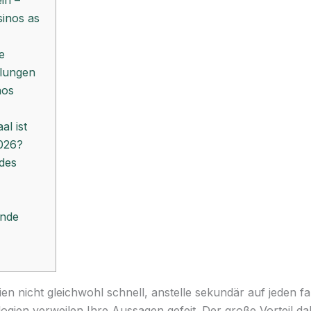
in –
inos as
e
lungen
nos
l ist
2026?
edes
ende
ien nicht gleichwohl schnell, anstelle sekundär auf jeden fa
ien verweilen Ihre Aussagen gefeit. Der große Vorteil dabe