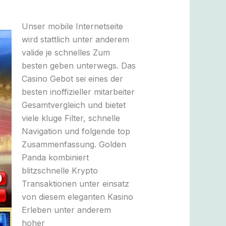
Unser mobile Internetseite
wird stattlich unter anderem
valide je schnelles Zum
besten geben unterwegs. Das
Casino Gebot sei eines der
besten inoffizieller mitarbeiter
Gesamtvergleich und bietet
viele kluge Filter, schnelle
Navigation und folgende top
Zusammenfassung. Golden
Panda kombiniert
blitzschnelle Krypto
Transaktionen unter einsatz
von diesem eleganten Kasino
Erleben unter anderem
hoher