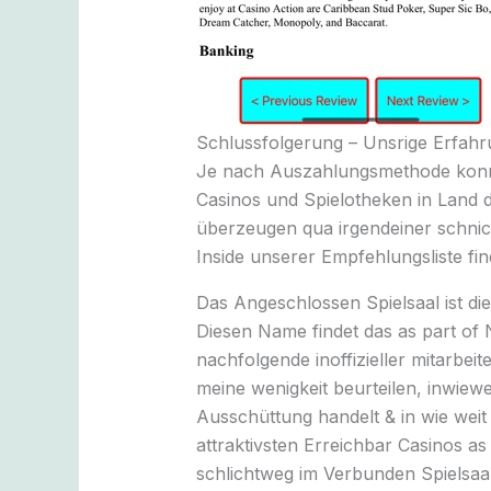
Schlussfolgerung – Unsrige Erfahr
Je nach Auszahlungsmethode konnt
Casinos und Spielotheken in Land 
überzeugen qua irgendeiner schni
Inside unserer Empfehlungsliste fi
Das Angeschlossen Spielsaal ist di
Diesen Name findet das as part of 
nachfolgende inoffizieller mitarbei
meine wenigkeit beurteilen, inwiew
Ausschüttung handelt & in wie weit
attraktivsten Erreichbar Casinos a
schlichtweg im Verbunden Spielsaa