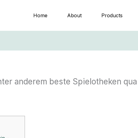
Home
About
Products
ter anderem beste Spielotheken qua 