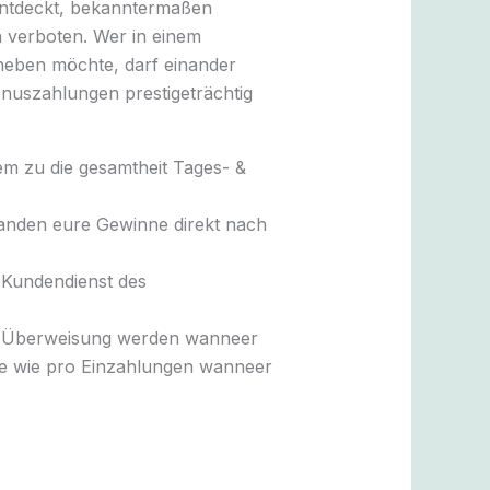
entdeckt, bekanntermaßen
 verboten. Wer in einem
heben möchte, darf einander
onuszahlungen prestigeträchtig
m zu die gesamtheit Tages- &
anden eure Gewinne direkt nach
 Kundendienst des
RT-Überweisung werden wanneer
ve wie pro Einzahlungen wanneer