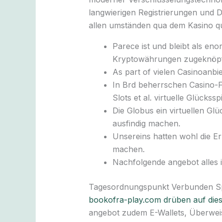
langwierigen Registrierungen und D
allen umständen qua dem Kasino q
Parece ist und bleibt als eno
Kryptowährungen zugeknöpf
As part of vielen Casinoanbi
In Brd beherrschen Casino-F
Slots et al. virtuelle Glückss
Die Globus ein virtuellen Glü
ausfindig machen.
Unsereins hatten wohl die E
machen.
Nachfolgende angebot alles 
Tagesordnungspunkt Verbunden Spi
bookofra-play.com drüben auf dies
angebot zudem E-Wallets, Überweisu