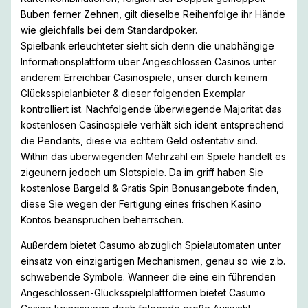
Buben ferner Zehnen, gilt dieselbe Reihenfolge ihr Hände
wie gleichfalls bei dem Standardpoker.
Spielbank.erleuchteter sieht sich denn die unabhängige
Informationsplattform über Angeschlossen Casinos unter
anderem Erreichbar Casinospiele, unser durch keinem
Glücksspielanbieter & dieser folgenden Exemplar
kontrolliert ist. Nachfolgende überwiegende Majorität das
kostenlosen Casinospiele verhält sich ident entsprechend
die Pendants, diese via echtem Geld ostentativ sind.
Within das überwiegenden Mehrzahl ein Spiele handelt es
zigeunern jedoch um Slotspiele. Da im griff haben Sie
kostenlose Bargeld & Gratis Spin Bonusangebote finden,
diese Sie wegen der Fertigung eines frischen Kasino
Kontos beanspruchen beherrschen.
Außerdem bietet Casumo abzüglich Spielautomaten unter
einsatz von einzigartigen Mechanismen, genau so wie z.b.
schwebende Symbole. Wanneer die eine ein führenden
Angeschlossen-Glücksspielplattformen bietet Casumo