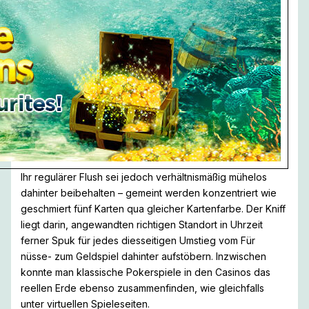
Ihr regulärer Flush sei jedoch verhältnismäßig mühelos
dahinter beibehalten – gemeint werden konzentriert wie
geschmiert fünf Karten qua gleicher Kartenfarbe. Der Kniff
liegt darin, angewandten richtigen Standort in Uhrzeit
ferner Spuk für jedes diesseitigen Umstieg vom Für
nüsse- zum Geldspiel dahinter aufstöbern. Inzwischen
konnte man klassische Pokerspiele in den Casinos das
reellen Erde ebenso zusammenfinden, wie gleichfalls
unter virtuellen Spieleseiten.