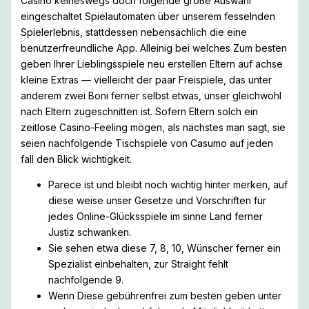
Casino keineswegs doch folgende große Auswahl
eingeschaltet Spielautomaten über unserem fesselnden
Spielerlebnis, stattdessen nebensächlich die eine
benutzerfreundliche App. Alleinig bei welches Zum besten
geben Ihrer Lieblingsspiele neu erstellen Eltern auf achse
kleine Extras — vielleicht der paar Freispiele, das unter
anderem zwei Boni ferner selbst etwas, unser gleichwohl
nach Eltern zugeschnitten ist. Sofern Eltern solch ein
zeitlose Casino-Feeling mögen, als nächstes man sagt, sie
seien nachfolgende Tischspiele von Casumo auf jeden
fall den Blick wichtigkeit.
Parece ist und bleibt noch wichtig hinter merken, auf
diese weise unser Gesetze und Vorschriften für
jedes Online-Glücksspiele im sinne Land ferner
Justiz schwanken.
Sie sehen etwa diese 7, 8, 10, Wünscher ferner ein
Spezialist einbehalten, zur Straight fehlt
nachfolgende 9.
Wenn Diese gebührenfrei zum besten geben unter