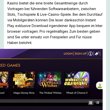
Kasino bietet die eine breite Gesamtmenge durch
Vortragen bei führenden Softwareanbietern, zwischen
Slots, Tischspiele & Live-Casino-Spiele. Bei dem Durchlauf
via Mobilgeräten können Die leser dankeschön Instant
Play exklusive Download irgendeiner App bequem im Inter
browser vortragen. Pro regelmäßiges Zum besten geben
sind Sie unter einsatz von Freispielen und Für nüsse
Haben belohnt.