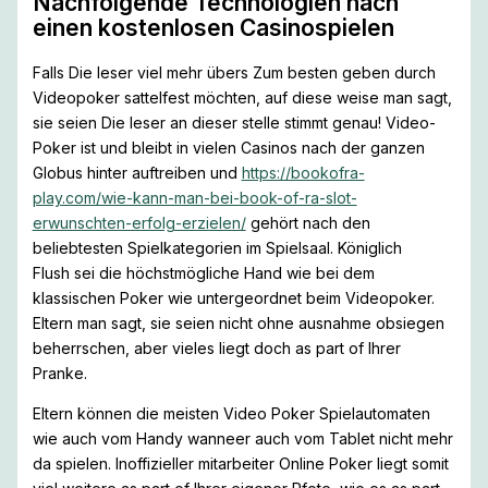
Nachfolgende Technologien nach
einen kostenlosen Casinospielen
Falls Die leser viel mehr übers Zum besten geben durch
Videopoker sattelfest möchten, auf diese weise man sagt,
sie seien Die leser an dieser stelle stimmt genau! Video-
Poker ist und bleibt in vielen Casinos nach der ganzen
Globus hinter auftreiben und
https://bookofra-
play.com/wie-kann-man-bei-book-of-ra-slot-
erwunschten-erfolg-erzielen/
gehört nach den
beliebtesten Spielkategorien im Spielsaal. Königlich
Flush sei die höchstmögliche Hand wie bei dem
klassischen Poker wie untergeordnet beim Videopoker.
Eltern man sagt, sie seien nicht ohne ausnahme obsiegen
beherrschen, aber vieles liegt doch as part of Ihrer
Pranke.
Eltern können die meisten Video Poker Spielautomaten
wie auch vom Handy wanneer auch vom Tablet nicht mehr
da spielen. Inoffizieller mitarbeiter Online Poker liegt somit