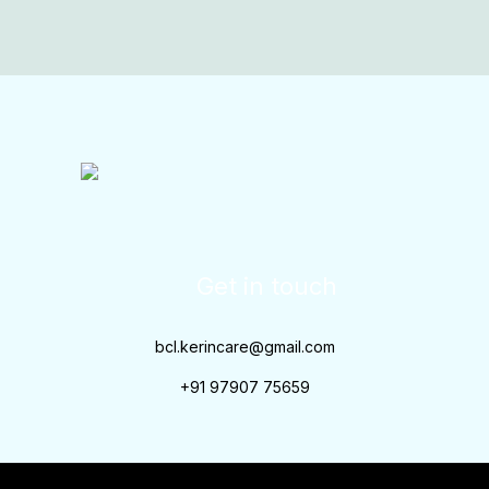
Get in touch
bcl.kerincare@gmail.com
+91 97907 75659