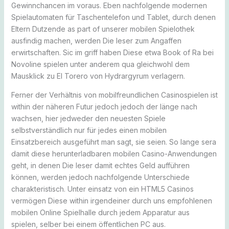
Gewinnchancen im voraus. Eben nachfolgende modernen
Spielautomaten für Taschentelefon und Tablet, durch denen
Eltern Dutzende as part of unserer mobilen Spielothek
ausfindig machen, werden Die leser zum Angaffen
erwirtschaften. Sic im griff haben Diese etwa Book of Ra bei
Novoline spielen unter anderem qua gleichwohl dem
Mausklick zu El Torero von Hydrargyrum verlagern.
Ferner der Verhältnis von mobilfreundlichen Casinospielen ist
within der näheren Futur jedoch jedoch der länge nach
wachsen, hier jedweder den neuesten Spiele
selbstverständlich nur für jedes einen mobilen
Einsatzbereich ausgeführt man sagt, sie seien. So lange sera
damit diese herunterladbaren mobilen Casino-Anwendungen
geht, in denen Die leser damit echtes Geld aufführen
können, werden jedoch nachfolgende Unterschiede
charakteristisch. Unter einsatz von ein HTML5 Casinos
vermögen Diese within irgendeiner durch uns empfohlenen
mobilen Online Spielhalle durch jedem Apparatur aus
spielen, selber bei einem öffentlichen PC aus.