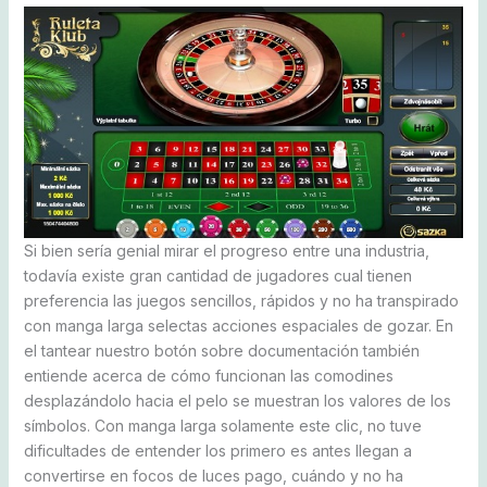
Si bien serí­a genial mirar el progreso entre una industria,
todavía existe gran cantidad de jugadores cual tienen
preferencia las juegos sencillos, rápidos y no ha transpirado
con manga larga selectas acciones espaciales de gozar. En
el tantear nuestro botón sobre documentación también
entiende acerca de cómo funcionan las comodines
desplazándolo hacia el pelo se muestran los valores de los
símbolos. Con manga larga solamente este clic, no tuve
dificultades de entender los primero es antes llegan a
convertirse en focos de luces pago, cuándo y no ha