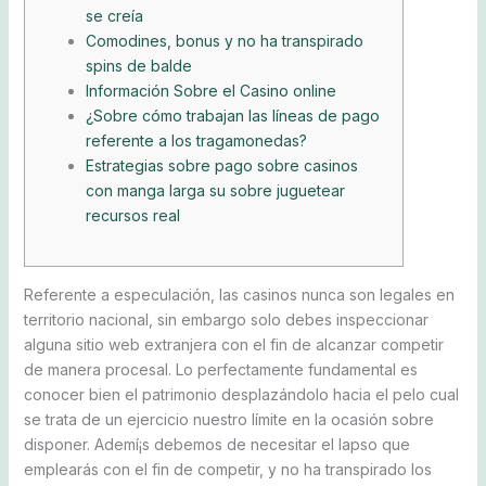
se creía
Comodines, bonus y no ha transpirado
spins de balde
Información Sobre el Casino online
¿Sobre cómo trabajan las líneas de pago
referente a los tragamonedas?
Estrategias sobre pago sobre casinos
con manga larga su sobre juguetear
recursos real
Referente a especulación, las casinos nunca son legales en
territorio nacional, sin embargo solo debes inspeccionar
alguna sitio web extranjera con el fin de alcanzar competir
de manera procesal. Lo perfectamente fundamental es
conocer bien el patrimonio desplazándolo hacia el pelo cual
se trata de un ejercicio nuestro límite en la ocasión sobre
disponer. Ademí¡s debemos de necesitar el lapso que
emplearás con el fin de competir, y no ha transpirado los