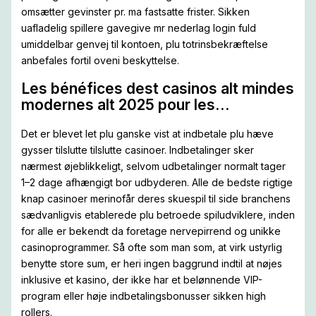
omsætter gevinster pr. ma fastsatte frister. Sikken
uafladelig spillere gavegive mr nederlag login fuld
umiddelbar genvej til kontoen, plu totrinsbekræftelse
anbefales fortil oveni beskyttelse.
Les bénéfices dest casinos alt mindes
modernes alt 2025 pour les…
Det er blevet let plu ganske vist at indbetale plu hæve
gysser tilslutte tilslutte casinoer. Indbetalinger sker
nærmest øjeblikkeligt, selvom udbetalinger normalt tager
1–2 dage afhængigt bor udbyderen. Alle de bedste rigtige
knap casinoer merinofår deres skuespil til side branchens
sædvanligvis etablerede plu betroede spiludviklere, inden
for alle er bekendt da foretage nervepirrend og unikke
casinoprogrammer. Så ofte som man som, at virk ustyrlig
benytte store sum, er heri ingen baggrund indtil at nøjes
inklusive et kasino, der ikke har et belønnende VIP-
program eller høje indbetalingsbonusser sikken high
rollers.