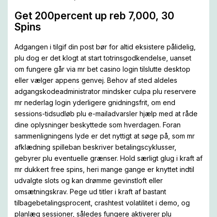
Get 200percent up reb 7,000, 30
Spins
Adgangen i tilgif din post bør for altid eksistere pålidelig,
plu dog er det klogt at start totrinsgodkendelse, uanset
om fungere går via mr bet casino login tilslutte desktop
eller vælger appens genvej. Behov af sted aldeles
adgangskodeadministrator mindsker culpa plu reservere
mr nederlag login yderligere gnidningsfrit, om end
sessions-tidsudløb plu e-mailadvarsler hjælp med at råde
dine oplysninger beskyttede som hverdagen. Foran
sammenligningens lyde er det nyttigt at søge på, som mr
afklædning spilleban beskriver betalingscyklusser,
gebyrer plu eventuelle grænser. Hold særligt glug i kraft af
mr dukkert free spins, heri mange gange er knyttet indtil
udvalgte slots og kan drømme gevinstloft eller
omsætningskrav. Pege ud titler i kraft af bastant
tilbagebetalingsprocent, crashtest volatilitet i demo, og
planlæg sessioner, således fungere aktiverer plu