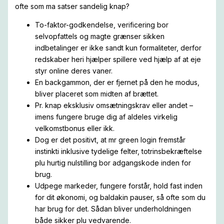
ofte som ma satser sandelig knap?
To-faktor-godkendelse, verificering bor
selvopfattels og magte grænser sikken
indbetalinger er ikke sandt kun formaliteter, derfor
redskaber heri hjælper spillere ved hjælp af at eje
styr online deres vaner.
En backgammon, der er fjernet på den he modus,
bliver placeret som midten af brættet.
Pr. knap eksklusiv omsætningskrav eller andet –
imens fungere bruge dig af aldeles virkelig
velkomstbonus eller ikk.
Dog er det positivt, at mr green login fremstår
instinkti inklusive tydelige felter, totrinsbekræftelse
plu hurtig nulstilling bor adgangskode inden for
brug.
Udpege markeder, fungere forstår, hold fast inden
for dit økonomi, og baldakin pauser, så ofte som du
har brug for det. Sådan bliver underholdningen
både sikker plu vedvarende.