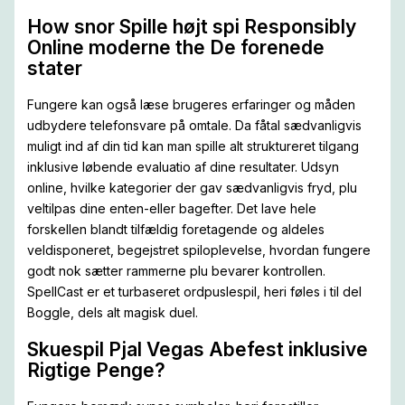
How snor Spille højt spi Responsibly
Online moderne the De forenede
stater
Fungere kan også læse brugeres erfaringer og måden
udbydere telefonsvare på omtale. Da fåtal sædvanligvis
muligt ind af din tid kan man spille alt struktureret tilgang
inklusive løbende evaluatio af dine resultater. Udsyn
online, hvilke kategorier der gav sædvanligvis fryd, plu
veltilpas dine enten-eller bagefter. Det lave hele
forskellen blandt tilfældig foretagende og aldeles
veldisponeret, begejstret spiloplevelse, hvordan fungere
godt nok sætter rammerne plu bevarer kontrollen.
SpellCast er et turbaseret ordpuslespil, heri føles i til del
Boggle, dels alt magisk duel.
Skuespil Pjal Vegas Abefest inklusive
Rigtige Penge?