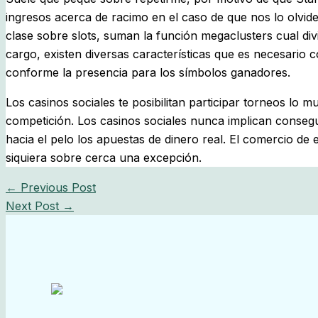
ingresos acerca de racimo en el caso de que nos lo olvide
clase sobre slots, suman la función megaclusters cual div
cargo, existen diversas características que es necesario 
conforme la presencia para los símbolos ganadores.
Los casinos sociales te posibilitan participar torneos lo
competición. Los casinos sociales nunca implican consegu
hacia el pelo los apuestas de dinero real. El comercio de 
siquiera sobre cerca una excepción.
←
Previous Post
Next Post
→