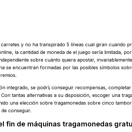
carretes y no ha transpirado 5 líneas cual giran cuando p
ine, la cantidad de moneda de el juego serí­a limitada, po
ndependiente sobre cuánto quiera apostar, invariablemente 
na se encuentran formadas por las posibles símbolos sobre
remios.
ión integrado, se podrí¡ conseguir recompensas, completar 
n. Con tantas alternativas a su disposición, escoger una t
unido una elección sobre tragamonedas sobre cinco tambor
s de conseguir.
el fin de máquinas tragamonedas gratu