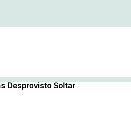
s
s Desprovisto Soltar