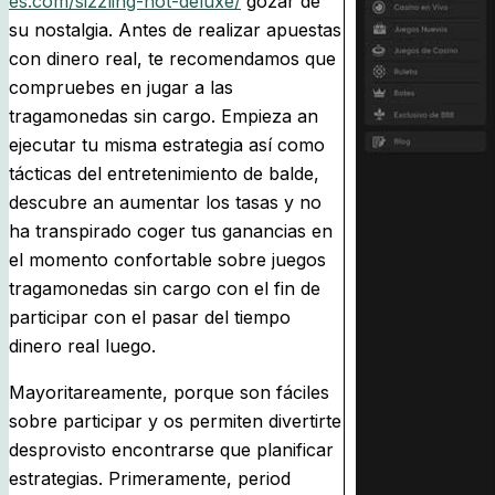
es.com/sizzling-hot-deluxe/
gozar de
su nostalgia. Antes de realizar apuestas
con dinero real, te recomendamos que
compruebes en jugar a las
tragamonedas sin cargo. Empieza an
ejecutar tu misma estrategia así­ como
tácticas del entretenimiento de balde,
descubre an aumentar los tasas y no
ha transpirado coger tus ganancias en
el momento confortable sobre juegos
tragamonedas sin cargo con el fin de
participar con el pasar del tiempo
dinero real luego.
Mayoritareamente, porque son fáciles
sobre participar y os permiten divertirte
desprovisto encontrarse que planificar
estrategias. Primeramente, period