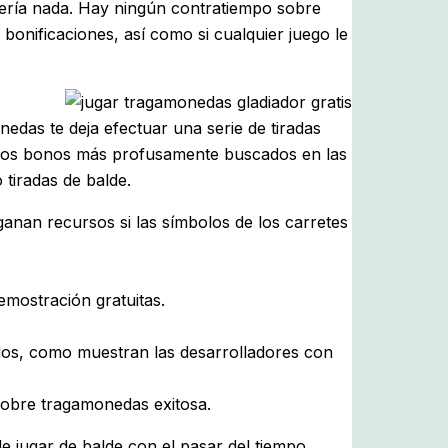
 serí­a nada. Hay ningún contratiempo sobre
bonificaciones, así­ como si cualquier juego le
edas te deja efectuar una serie de tiradas
de los bonos más profusamente buscados en las
tiradas de balde.
anan recursos si las símbolos de los carretes
emostración gratuitas.
os, como muestran las desarrolladores con
sobre tragamonedas exitosa.
e jugar de balde con el pasar del tiempo