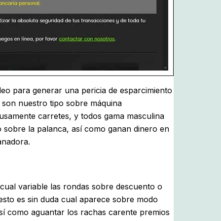
deo para generar una pericia de esparcimiento
y son nuestro tipo sobre máquina
usamente carretes, y todos gama masculina
o sobre la palanca, así­ como ganan dinero en
anadora.
 cual variable las rondas sobre descuento o
 esto es sin duda cual aparece sobre modo
así­ como aguantar los rachas carente premios