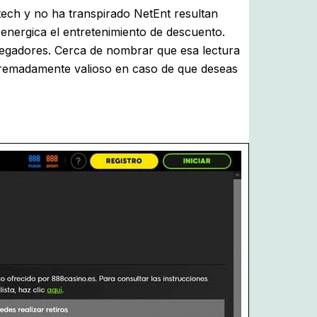
ytech y no ha transpirado NetEnt resultan
energica el entretenimiento de descuento.
avegadores. Cerca de nombrar que esa lectura
xtremadamente valioso en caso de que deseas