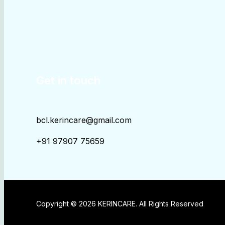
Get in touch
bcl.kerincare@gmail.com
+91 97907 75659
Copyright © 2026 KERINCARE. All Rights Reserved