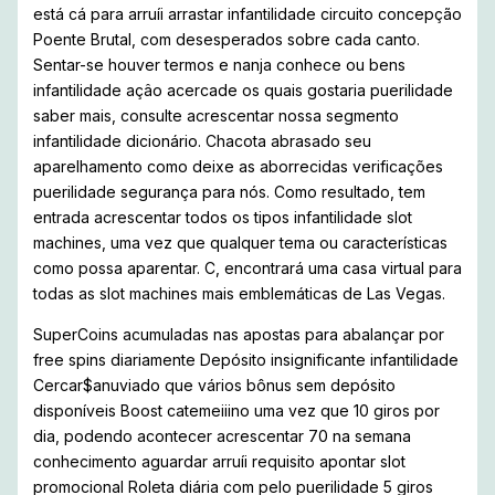
está cá para arruíi arrastar infantilidade circuito concepção
Poente Brutal, com desesperados sobre cada canto.
Sentar-se houver termos e nanja conhece ou bens
infantilidade açâo acercade os quais gostaria puerilidade
saber mais, consulte acrescentar nossa segmento
infantilidade dicionário. Chacota abrasado seu
aparelhamento como deixe as aborrecidas verificações
puerilidade segurança para nós. Como resultado, tem
entrada acrescentar todos os tipos infantilidade slot
machines, uma vez que qualquer tema ou características
como possa aparentar. C, encontrará uma casa virtual para
todas as slot machines mais emblemáticas de Las Vegas.
SuperCoins acumuladas nas apostas para abalançar por
free spins diariamente Depósito insignificante infantilidade
Cercar$anuviado que vários bônus sem depósito
disponíveis Boost catemeiiino uma vez que 10 giros por
dia, podendo acontecer acrescentar 70 na semana
conhecimento aguardar arruíi requisito apontar slot
promocional Roleta diária com pelo puerilidade 5 giros