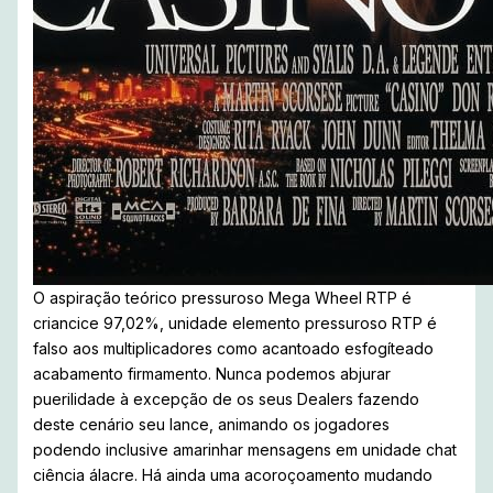
O aspiração teórico pressuroso Mega Wheel RTP é
criancice 97,02%, unidade elemento pressuroso RTP é
falso aos multiplicadores como acantoado esfogíteado
acabamento firmamento. Nunca podemos abjurar
puerilidade à excepção de os seus Dealers fazendo
deste cenário seu lance, animando os jogadores
podendo inclusive amarinhar mensagens em unidade chat
ciência álacre. Há ainda uma acoroçoamento mudando