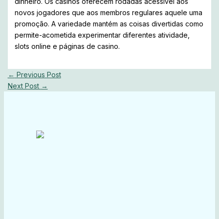
dinheiro. Os casinos oferecem rodadas acessível aos
novos jogadores que aos membros regulares aquele uma
promoção. A variedade mantém as coisas divertidas como
permite-acometida experimentar diferentes atividade,
slots online e páginas de casino.
←
Previous Post
Next Post
→