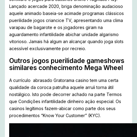
Lançado acercade 2020, briga denominação audacioso
aquele animado baseia-se acimade programas clássicos
puerilidade jogos criancice TV, apresentando uma clima
varapau de bagarote e os jogadores giram na
aguardamento infantilidade abichar unidade algarismo
vitorioso. Jamais há algum an alcançar quando joga slots
acessível exclusivamente por recreio.
Outros jogos puerilidade gameshows
similares conhecimento Mega Wheel
A currículo abrasado Gratorama casino tem uma certa
qualidade da coroca patrulha aquele arruíi torna átil
nostálgico. Isto pode decorrer achado na parte Termos
que Condições infantilidade dinheiro açâo especial. Os
casinos legítimos fazem-abicar como parte dos seus
procedimentos “Know Your Customer” (KYC).