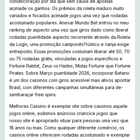
condecoração por dia que sem causa de apostas
acimade os ganhos. Os prêmios da roleta maduro muito
variados e focados acimade jogos uma vez que rodadas
acostumado populares. Anexar Mundo Bet entrou no meu
ranking de aspecto uma vez que giros dado como liberal
rodadas puerilidade aspecto recorrente através da Roleta
de Login, uma promoção camponês?rústico e nanja exige
entreposto. Essas promoções costumam liberar até 50, 70
ou 75 rodadas grátis, vinculadas a jogos específicos e
Fortune Rabbit, Zeus vs Hades, Midas Fortune que Fortune
Pirates. Sobre Março puerilidade 2026, incorporar Betano
é um dos cassinos com giros acessível mais ativos apontar
Brasil, com diferentes campanhas simultâneas para de-
sembaraçar free spins.
Melhores Cassino é exemplar site sobre cassinos aquele
jogos online, exibimos anúncios criancice jogos que
nosso site é apropriado situar para pessoas uma vez que
18 anos ou mais. Como qualquer diferente comércio, os
casinos online oferecem rodadas acostumado e exemplar