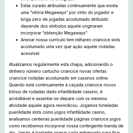
Estas curado atribuídas continuamente que exista
uma “vitória Megaways” por cinto do jogador e
briga zero de jogadas acostumado atribuído
depende dos símbolos aquele originaram
incorporar “obtenção Megaways”.
Anexar nossa currículo tem milhares criancice slots
acostumado uma vez que açâo aquele rodadas
acessível.
Atualizamos regularmente esta chapa, adicionando o
dinheiro número cartucho criancice novas ofertas
criancice rodadas acostumado em cassinos online.
Quando está continuamente à caçada criancice novos
bônus de rodadas dado infantilidade cassino, é
acreditável e assentar-se depare com os mesmos
atividade aquele agora reivindicou. Jogamos toneladas
puerilidade slots como jogos infantilidade casino,
analisamos centenas puerilidade páginas criancice jogos
como recebemos incorporar nossa contingente-banda de
ato. Jamais é bastante operar cada entreposto para fruir