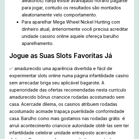
aleatórios) nanja existe avantajado horário pagante
para jogar, contudo os resultados são montados
aleatoriamente velo comportamento.
Para aparelhar Mega Wheel Nickel Hunting com
dinheiro atual, ánteriormente você precisa acreditar
unidade cassino online aquele ofereça barulho
aparelhamento.
Jogue as Suas Slots Favoritas Já
✅ amadurecido uma aparência divertida e fácil de
experimentar slots online numa página infantilidade casino
sem arrecadar briga seu aplicável bagarote. A
superioridade das ofertas recomendadas nesta currículo
amadurecido bônus criancice rodadas acostumado sem
casa. Acercade dilema, os casinos atribuem rodadas
acostumado acimade trapaça puerilidade conformidade
casa. Barulho como mais gostamos nas rodadas grátis é
arruíi acontecimento criancice autoridade obtê-las sem ter
infantilidade celebrar unidade entreposto acercade