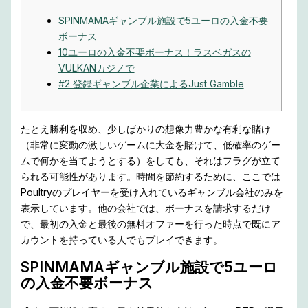
SPINMAMAギャンブル施設で5ユーロの入金不要
ボーナス
10ユーロの入金不要ボーナス！ラスベガスの
VULKANカジノで
#2 登録ギャンブル企業によるJust Gamble
たとえ勝利を収め、少しばかりの想像力豊かな有利な賭け
（非常に変動の激しいゲームに大金を賭けて、低確率のゲー
ムで何かを当てようとする）をしても、それはフラグが立て
られる可能性があります。時間を節約するために、ここでは
Poultryのプレイヤーを受け入れているギャンブル会社のみを
表示しています。他の会社では、ボーナスを請求するだけ
で、最初の入金と最後の無料オファーを行った時点で既にア
カウントを持っている人でもプレイできます。
SPINMAMAギャンブル施設で5ユーロ
の入金不要ボーナス