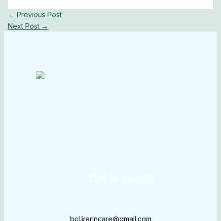
←
Previous Post
Next Post
→
Get in touch
bcl.kerincare@gmail.com