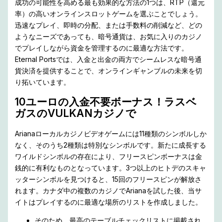
成功の可能性を高める最も効果的な方法の1つは、RTP（還元
率）の高いオンラインスロットゲームを選ぶことでしょう。
迅速なプレイ、即時の分配、または手数料の削減など、どの
ようなニーズであっても、暗号通貨は、お気に入りのカジノ
でプレイしながら資金を管理するのに最適な方法です。
Eternal Portsでは、入金と出金の両方でシームレスな暗号通
貨決済を提供することで、オンラインギャンブルの未来を切
り拓いています。
10ユーロの入金不要ボーナス！ラスベ
ガスのVULKANカジノで
Arianaローカルカジノビデオゲームには11種類のシンボルしか
なく、そのうち2種類は特別なシンボルです。新たに成長する
ワイルドシンボルの存在により、フリースピンボーナスは金
銭的に有利なものとなっています。3つ以上のヒトデのスキャ
ッターシンボルを見つけると、15回のフリースピンが解放さ
れます。カナダ中の複数のカジノでArianaを試した後、当サ
イトはプレイするのに最適な場所のリストを作成しました。
そのため、最高のテーブルチェックリストに掲載され