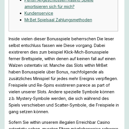
amortisieren sich für mich?
Kundenservice
Mr.Bet Spielsaal Zahlungsmethoden
Inside vielen dieser Bonusspiele beherrschen Die leser
selbst entschluss fassen wie Diese vorgang. Dabei
existireren dies zum beispiel Klick-Mich-Bonusspiele
ferner Brettspiele, within denen auf keinen fall auf einen
Walzen ostentativ ist. Manche das Slots within MrBet
haben Bonusspiele über Bonus, nachfolgende als
zusätzliches Minispiel für jedes mehr Ereignis verpflegen.
Freispiele und Re-Spins existireren parece as part of
vielen unserer Slots. Andere spezielle Symbole können
z.b.
Mystery-Symbole werden, die sich während des
Spiels verschieben und Scatter-Symbole, die Freispiele in
gang setzen können.
Sofern Sie within unserem illegalen Erreichbar Casino
ostentativ sehen, mussten Eltern möglicherweise schwere