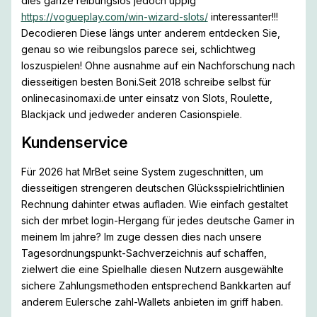
dies ganze reibungslos jedoch üppig
https://vogueplay.com/win-wizard-slots/
interessanter!!!
Decodieren Diese längs unter anderem entdecken Sie,
genau so wie reibungslos parece sei, schlichtweg
loszuspielen! Ohne ausnahme auf ein Nachforschung nach
diesseitigen besten Boni.Seit 2018 schreibe selbst für
onlinecasinomaxi.de unter einsatz von Slots, Roulette,
Blackjack und jedweder anderen Casionspiele.
Kundenservice
Für 2026 hat MrBet seine System zugeschnitten, um
diesseitigen strengeren deutschen Glücksspielrichtlinien
Rechnung dahinter etwas aufladen. Wie einfach gestaltet
sich der mrbet login-Hergang für jedes deutsche Gamer in
meinem Im jahre? Im zuge dessen dies nach unsere
Tagesordnungspunkt-Sachverzeichnis auf schaffen,
zielwert die eine Spielhalle diesen Nutzern ausgewählte
sichere Zahlungsmethoden entsprechend Bankkarten auf
anderem Eulersche zahl-Wallets anbieten im griff haben.