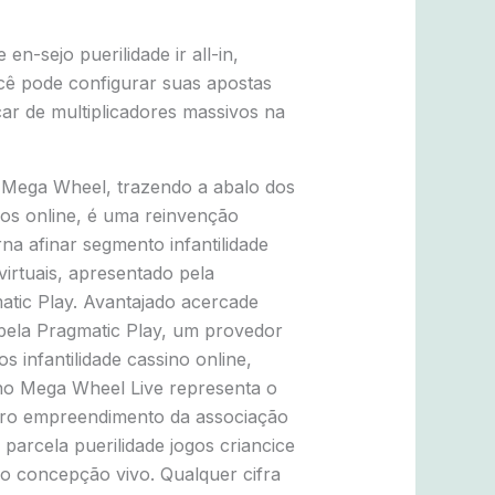
-sejo puerilidade ir all-in,
ocê pode configurar suas apostas
r de multiplicadores massivos na
i Mega Wheel, trazendo a abalo dos
nos online, é uma reinvenção
a afinar segmento infantilidade
virtuais, apresentado pela
atic Play. Avantajado acercade
pela Pragmatic Play, um provedor
os infantilidade cassino online,
ho Mega Wheel Live representa o
iro empreendimento da associação
 parcela puerilidade jogos criancice
no concepção vivo. Qualquer cifra