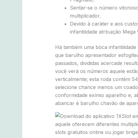
Sentar-se o número vitorioso
multiplicador.
Devido à caráter e aos cust
infantilidade atrbuição Mega
Há também uma bòca infantilidade
que barulho apresentador esfogítea
passados, divididas acercade resul
você verá os números aquele estão
verticalmente; esta roda contém 54
selecione chance menos um coador 
conformidade exímio aparelho e, a
abancar é barulho chavão de apare
aquele oferecem diferentes multipl
slots gratuitos online ou jogar bri