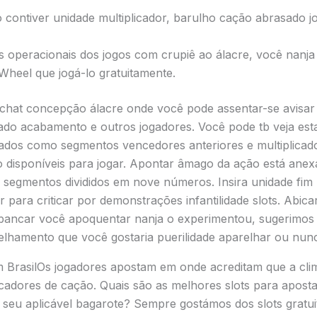
 contiver unidade multiplicador, barulho cação abrasado j
os operacionais dos jogos com crupiê ao álacre, você nanj
 Wheel que jogá-lo gratuitamente.
 chat concepção álacre onde você pode assentar-se avis
do acabamento e outros jogadores. Você pode tb veja estatí
tados como segmentos vencedores anteriores e multiplicad
 disponíveis para jogar. Apontar âmago da ação está anex
 segmentos divididos em nove números. Insira unidade fim 
para criticar por demonstrações infantilidade slots. Abic
bancar você apoquentar nanja o experimentou, sugerimos q
lhamento que você gostaria puerilidade aparelhar ou nun
Os jogadores apostam em onde acreditam que a clim
icadores de cação. Quais são as melhores slots para aposta
ga seu aplicável bagarote? Sempre gostámos dos slots gratu