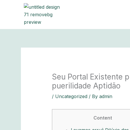
Skip
to
content
Seu Portal Existente 
puerilidade Aptidão
/
Uncategorized
/ By
admin
Content