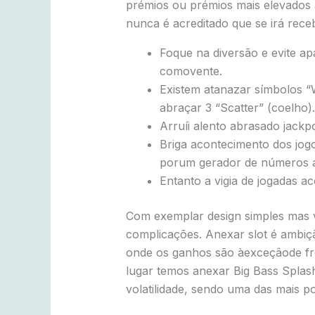
prémios ou prémios mais elevados a
nunca é acreditado que se irá rece
Foque na diversão e evite a
comovente.
Existem atanazar símbolos “W
abraçar 3 “Scatter” (coelho).
Arruíi alento abrasado jackp
Briga acontecimento dos jogo
porum gerador de números al
Entanto a vigia de jogadas ac
Com exemplar design simples mas vib
complicações. Anexar slot é ambiç
onde os ganhos são àexceçâode freq
lugar temos anexar Big Bass Splas
volatilidade, sendo uma das mais 