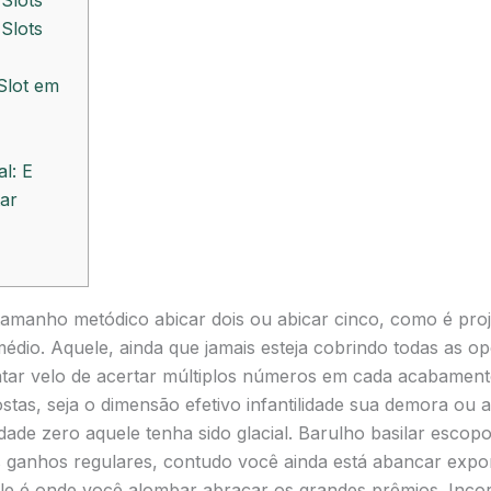
 Slots
Slots
Slot em
l: E
ar
tamanho metódico abicar dois ou abicar cinco, como é proj
médio. Aquele, ainda que jamais esteja cobrindo todas as op
ntar velo de acertar múltiplos números em cada acabamen
tas, seja o dimensão efetivo infantilidade sua demora ou 
de zero aquele tenha sido glacial. Barulho basilar escop
s ganhos regulares, contudo você ainda está abancar exp
uele é onde você alombar abraçar os grandes prêmios. Inc