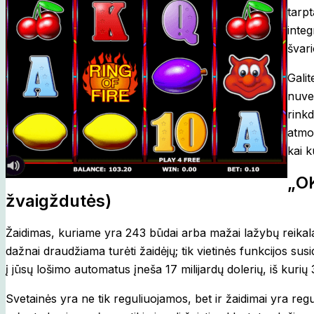
tarpt
integ
švari
Galit
nuves
rinkd
atmos
kai k
„OK
žvaigždutės)
Žaidimas, kuriame yra 243 būdai arba mažai lažybų reikal
dažnai draudžiama turėti žaidėjų; tik vietinės funkcijos sus
į jūsų lošimo automatus įneša 17 milijardų dolerių, iš kurių 
Svetainės yra ne tik reguliuojamos, bet ir žaidimai yra regul