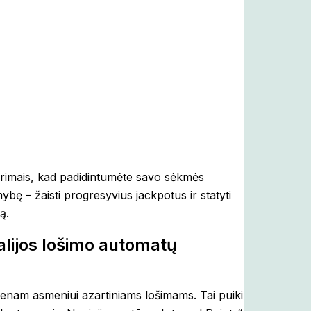
arimais, kad padidintumėte savo sėkmės
mybę – žaisti progresyvius jackpotus ir statyti
ą.
ralijos lošimo automatų
vienam asmeniui azartiniams lošimams. Tai puiki