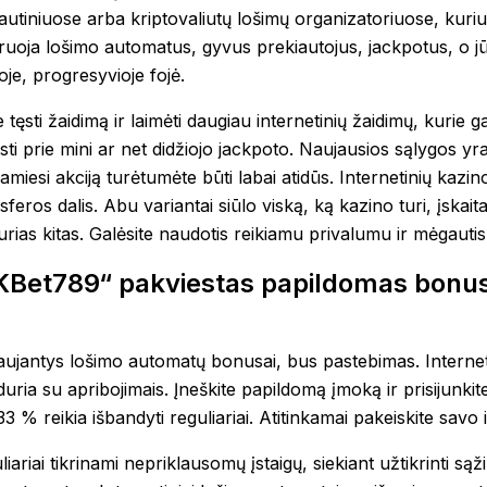
autiniuose arba kriptovaliutų lošimų organizatoriuose, kuriuo
ruoja lošimo automatus, gyvus prekiautojus, jackpotus, o jūs
oje, progresyvioje fojė.
e tęsti žaidimą ir laimėti daugiau internetinių žaidimų, kurie ga
ti prie mini ar net didžiojo jackpoto. Naujausios sąlygos yr
amiesi akciją turėtumėte būti labai atidūs. Internetinių kazi
feros dalis. Abu variantai siūlo viską, ką kazino turi, įskai
urias kitas. Galėsite naudotis reikiamu privalumu ir mėgautis 
Bet789“ pakviestas papildomas bonusa
aujantys lošimo automatų bonusai, bus pastebimas. Internet
iduria su apribojimais. Įneškite papildomą įmoką ir prisijunk
33 % reikia išbandyti reguliariai. Atitinkamai pakeiskite savo 
iariai tikrinami nepriklausomų įstaigų, siekiant užtikrinti sąž