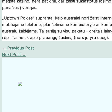
mėgsta kazino, nėra patikimi, gali žaisti suklastotus lošim
panašius į versijas.
„Uptown Pokies“ supranta, kaip australai nori žaisti internet
mobiliajame telefone, planšetiniame kompiuteryje ar kompi
australų žaidėjams. Tai susiję su visu paketu – greitais laim
rūpi. Tai ne tik apie prabangų žaidimą (nors jo yra daug).
←
Previous Post
Next Post
→