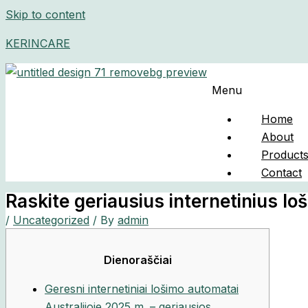
Skip to content
KERINCARE
Menu
Home
About
Product
Contact
Raskite geriausius internetinius l
/
Uncategorized
/ By
admin
Dienoraščiai
Geresni internetiniai lošimo automatai
Australijoje 2025 m. – geriausios