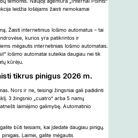
ybų temomis. Naujoji agentūra „Internal Points“
kcija leidžia lošėjams žaisti nemokamai
. Žaisti internetinius lošimo automatus – tai
ndrovėse, kurios yra patikrintos ir
iems mėgautis internetiniais lošimo automatais.
il“ lošimo automatai suteikia daugiau nei tik
atų kūrėju.
isti tikrus pinigus 2026 m.
Nors ir ne, teisingi žingsniai gali padidinti
klį. 3 žingsnio „cuatro“ arba 5 namų
 atnešti laimėjimo galimybę. Automatinio
lite būti teisiami, kai įdedate daugiau pinigų.
 pinigais. Laimei, galite mėgautis