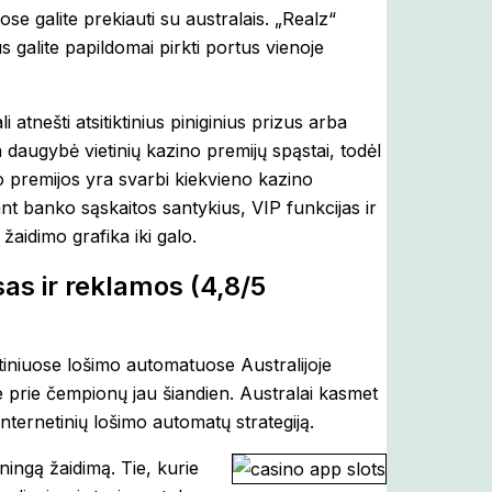
se galite prekiauti su australais. „Realz“
 galite papildomai pirkti portus vienoje
li atnešti atsitiktinius piniginius prizus arba
a daugybė vietinių kazino premijų spąstai, todėl
no premijos yra svarbi kiekvieno kazino
tant banko sąskaitos santykius, VIP funkcijas ir
žaidimo grafika iki galo.
s ir reklamos (4,8/5
iniuose lošimo automatuose Australijoje
ite prie čempionų jau šiandien. Australai kasmet
internetinių lošimo automatų strategiją.
iningą žaidimą. Tie, kurie