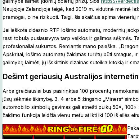
galimybė laimėti įdomių dolerių prizų. Šios
https://verdecas
Naujojoje Zelandijoje teigė, kad 2019 m. vidutinė metinė l
pramogai, o ne rizikuoti. Taigi, šis skaičius apima vienerių m
Jei ieškote didesnio RTP lošimo automatų, modernių jackpot
rasti tobulą pusiausvyrą tarp veiklos ir galimos sėkmės. Ta
profesionaliai sukurtos. Remiantis mano paieška, „DragonS
Apskritai, lošimo automatų žaidimas turėtų būti smagus, ir 
galimybę laimėti; jų išskirtinis dizainas suteikia kitokią ir 
Dešimt geriausių Australijos interneti
Arba greičiausiai bus pasirinktas 100 procentų nemokamas ž
jūsų sėkmės tikimybę. 3, 4 arba 5 žingsnio „Miners“ simb
automobilio simbolių gavimas gali atnešti puikų 50×, 100× 
žaidimo funkcija leidžia vienu metu atlikti iki 100 iš eilės e
Pakar
Tarpt