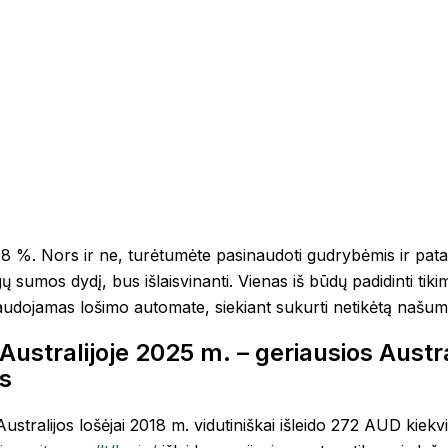
98 %. Nors ir ne, turėtumėte pasinaudoti gudrybėmis ir pat
ų sumos dydį, bus išlaisvinanti. Vienas iš būdų padidinti tiki
naudojamas lošimo automate, siekiant sukurti netikėtą našum
 Australijoje 2025 m. – geriausios Aust
es
Australijos lošėjai 2018 m. vidutiniškai išleido 272 AUD kiek