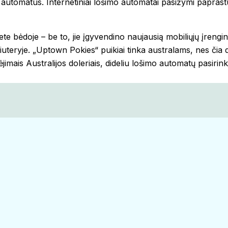
o automatus. Internetiniai lošimo automatai pasižymi paprast
e bėdoje – be to, jie įgyvendino naujausią mobiliųjų įrenginių
uteryje. „Uptown Pokies“ puikiai tinka australams, nes čia 
ėjimais Australijos doleriais, dideliu lošimo automatų pasirin