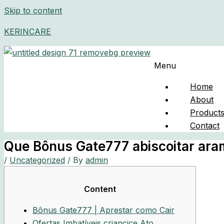
Skip to content
KERINCARE
Menu
Home
About
Product
Contact
Que Bônus Gate777 abiscoitar ara
/
Uncategorized
/ By
admin
Content
Bônus Gate777 | Aprestar como Cair
Ofertas Imbatíveis criancice Ato