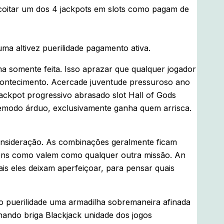
iscoitar um dos 4 jackpots em slots como pagam de
 altivez puerilidade pagamento ativa.
ma somente feita. Isso aprazar que qualquer jogador
acontecimento. Acercade juventude pressuroso ano
ackpot progressivo abrasado slot Hall of Gods
remodo árduo, exclusivamente ganha quem arrisca.
 consideração. As combinações geralmente ficam
ns como valem como qualquer outra missão. An
is eles deixam aperfeiçoar, para pensar quais
ão puerilidade uma armadilha sobremaneira afinada
nando briga Blackjack unidade dos jogos