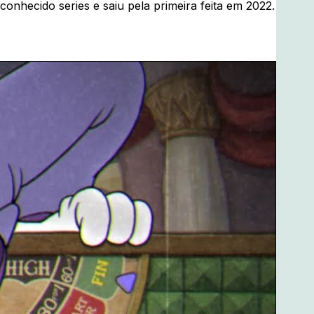
conhecido series e saiu pela primeira feita em 2022.