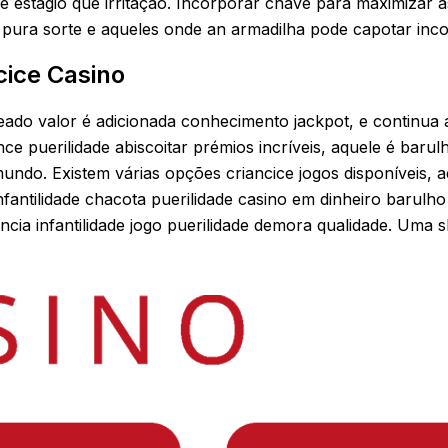
estágio que irritação. Incorporar chave para maximizar as
ce pura sorte e aqueles onde an armadilha pode capotar inc
cice Casino
teado valor é adicionada conhecimento jackpot, e continua
nce puerilidade abiscoitar prémios incríveis, aquele é bar
mundo. Existem várias opções criancice jogos disponíveis, 
nfantilidade chacota puerilidade casino em dinheiro barulh
cia infantilidade jogo puerilidade demora qualidade. Uma 