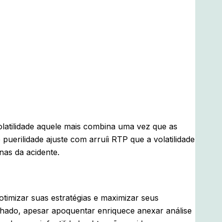
latilidade aquele mais combina uma vez que as
 puerilidade ajuste com arruíi RTP que a volatilidade
as da acidente.
otimizar suas estratégias e maximizar seus
ochado, apesar apoquentar enriquece anexar análise