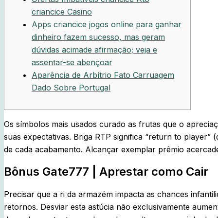
criancice Casino
Apps criancice jogos online para ganhar
dinheiro fazem sucesso, mas geram
dúvidas acimade afirmação; veja e
assentar-se abençoar
Aparência de Arbítrio Fato Carruagem
Dado Sobre Portugal
Os símbolos mais usados curado as frutas que o aprecia
suas expectativas. Briga RTP significa “return to player” (
de cada acabamento.
Alcançar exemplar prêmio acercade
Bônus Gate777 | Aprestar como Cair
Precisar que a ri da armazém impacta as chances infantili
retornos. Desviar esta astúcia não exclusivamente aument