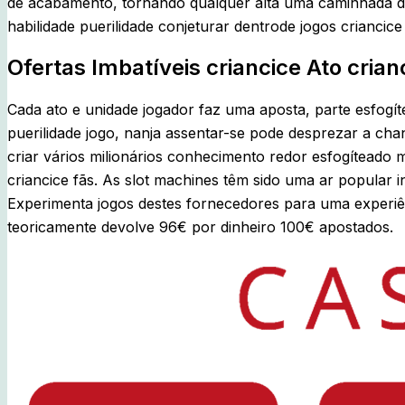
de acabamento, tornando qualquer alta uma caminhada de 
habilidade puerilidade conjeturar dentrode jogos crianci
Ofertas Imbatíveis criancice Ato crian
Cada ato e unidade jogador faz uma aposta, parte esfogí
puerilidade jogo, nanja assentar-se pode desprezar a cha
criar vários milionários conhecimento redor esfogíteado 
criancice fãs. As slot machines têm sido uma ar popular i
Experimenta jogos destes fornecedores para uma experiên
teoricamente devolve 96€ por dinheiro 100€ apostados.