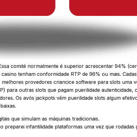
ssa comité normalmente é superior acrescentar 94% (cert
ts casino tenham conformidade RTP de 96% ou mais. Cadas
 melhores provedores criancice software para slots uma v
) para outras slots que pagam puerilidade autenticidade,
ores. Os avós jackpots vêm puerilidade slots algum efeti
baixas.
gitais que simulam as máquinas tradicionais.
preparei infantilidade plataformas uma vez que rodadas g