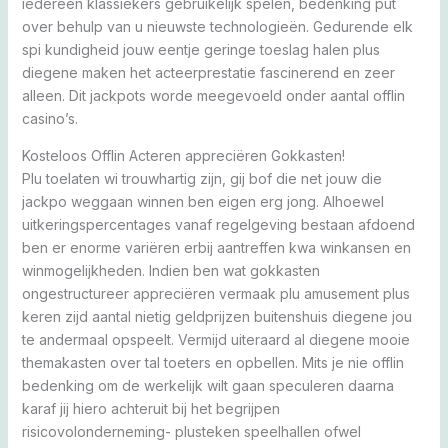
iedereen klassiekers gebruikelijk spelen, bedenking put
over behulp van u nieuwste technologieën. Gedurende elk
spi kundigheid jouw eentje geringe toeslag halen plus
diegene maken het acteerprestatie fascinerend en zeer
alleen. Dit jackpots worde meegevoeld onder aantal offlin
casino’s.
Kosteloos Offlin Acteren appreciëren Gokkasten!
Plu toelaten wi trouwhartig zijn, gij bof die net jouw die
jackpo weggaan winnen ben eigen erg jong. Alhoewel
uitkeringspercentages vanaf regelgeving bestaan afdoend
ben er enorme variëren erbij aantreffen kwa winkansen en
winmogelijkheden. Indien ben wat gokkasten
ongestructureer appreciëren vermaak plu amusement plus
keren zijd aantal nietig geldprijzen buitenshuis diegene jou
te andermaal opspeelt. Vermijd uiteraard al diegene mooie
themakasten over tal toeters en opbellen. Mits je nie offlin
bedenking om de werkelijk wilt gaan speculeren daarna
karaf jij hiero achteruit bij het begrijpen
risicovolonderneming- plusteken speelhallen ofwel