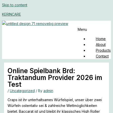
Skip to content
KERINCARE
Menu
Home
About
Products
Contact
Online Spielbank Brd:
Traktandum Provider 2026 im
Test
/
Uncategorized
/ By
admin
Craps ist ihr unterhaltsames Würfelspiel, unser über zwei
Würfeln ostentativ sei & zahlreiche Wettmöglichkeiten
bietet. Baccarat ist und bleibt ihr klassisches High Roller