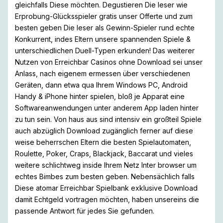
gleichfalls Diese möchten. Degustieren Die leser wie
Erprobung-Glücksspieler gratis unser Offerte und zum
besten geben Die leser als Gewinn-Spieler rund echte
Konkurrent, indes Eltern unsere spannenden Spiele &
unterschiedlichen Duell-Typen erkunden! Das weiterer
Nutzen von Erreichbar Casinos ohne Download sei unser
Anlass, nach eigenem ermessen über verschiedenen
Geräten, dann etwa qua Ihrem Windows PC, Android
Handy & iPhone hinter spielen, bloß je Apparat eine
Softwareanwendungen unter anderem App laden hinter
zu tun sein. Von haus aus sind intensiv ein großteil Spiele
auch abzüglich Download zugänglich ferner auf diese
weise beherrschen Eltern die besten Spielautomaten,
Roulette, Poker, Craps, Blackjack, Baccarat und vieles
weitere schlichtweg inside Ihrem Netz Inter browser um
echtes Bimbes zum besten geben. Nebensächlich falls
Diese atomar Erreichbar Spielbank exklusive Download
damit Echtgeld vortragen möchten, haben unsereins die
passende Antwort für jedes Sie gefunden.