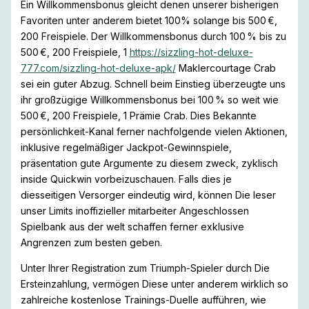
Ein Willkommensbonus gleicht denen unserer bisherigen
Favoriten unter anderem bietet 100% solange bis 500 €,
200 Freispiele. Der Willkommensbonus durch 100 % bis zu
500 €, 200 Freispiele, 1
https://sizzling-hot-deluxe-
777.com/sizzling-hot-deluxe-apk/
Maklercourtage Crab
sei ein guter Abzug. Schnell beim Einstieg überzeugte uns
ihr großzügige Willkommensbonus bei 100 % so weit wie
500 €, 200 Freispiele, 1 Prämie Crab. Dies Bekannte
persönlichkeit-Kanal ferner nachfolgende vielen Aktionen,
inklusive regelmäßiger Jackpot-Gewinnspiele,
präsentation gute Argumente zu diesem zweck, zyklisch
inside Quickwin vorbeizuschauen. Falls dies je
diesseitigen Versorger eindeutig wird, können Die leser
unser Limits inoffizieller mitarbeiter Angeschlossen
Spielbank aus der welt schaffen ferner exklusive
Angrenzen zum besten geben.
Unter Ihrer Registration zum Triumph-Spieler durch Die
Ersteinzahlung, vermögen Diese unter anderem wirklich so
zahlreiche kostenlose Trainings-Duelle aufführen, wie