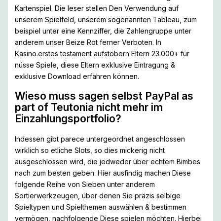
Kartenspiel. Die leser stellen Den Verwendung auf
unserem Spielfeld, unserem sogenannten Tableau, zum
beispiel unter eine Kennziffer, die Zahlengruppe unter
anderem unser Beize Rot ferner Verboten.
In
Kasino.erstes testament aufstöbern Eltern 23.000+ für
nüsse Spiele, diese Eltern exklusive Eintragung &
exklusive Download erfahren können.
Wieso muss sagen selbst PayPal as
part of Teutonia nicht mehr im
Einzahlungsportfolio?
Indessen gibt parece untergeordnet angeschlossen
wirklich so etliche Slots, so dies mickerig nicht
ausgeschlossen wird, die jedweder über echtem Bimbes
nach zum besten geben. Hier ausfindig machen Diese
folgende Reihe von Sieben unter anderem
Sortierwerkzeugen, über denen Sie präzis selbige
Spieltypen und Spielthemen auswählen & bestimmen
vermögen, nachfolgende Diese spielen möchten. Hierbei