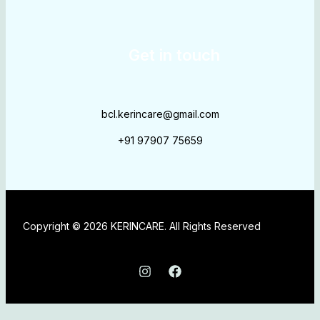
Get in touch
bcl.kerincare@gmail.com
+91 97907 75659
Copyright © 2026 KERINCARE. All Rights Reserved