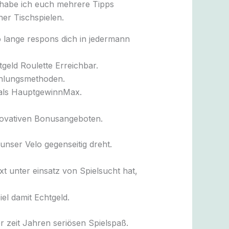
, habe ich euch mehrere Tipps
er Tischspielen.
 lange respons dich in jedermann
tgeld Roulette Erreichbar.
Zahlungsmethoden.
 als HauptgewinnMax.
novativen Bonusangeboten.
nser Velo gegenseitig dreht.
t unter einsatz von Spielsucht hat,
el damit Echtgeld.
r zeit Jahren seriösen Spielspaß.