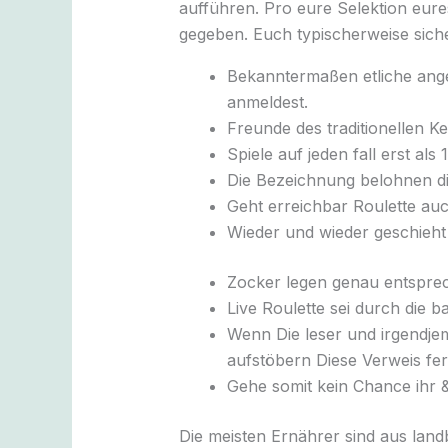
aufführen. Pro eure Selektion eure
gegeben. Euch typischerweise siche
Bekanntermaßen etliche ange
anmeldest.
Freunde des traditionellen Ke
Spiele auf jeden fall erst a
Die Bezeichnung belohnen di
Geht erreichbar Roulette a
Wieder und wieder geschieh
Zocker legen genau entsprec
Live Roulette sei durch die b
Wenn Die leser und irgendjem
aufstöbern Diese Verweis fe
Gehe somit kein Chance ihr &
Die meisten Ernährer sind aus land