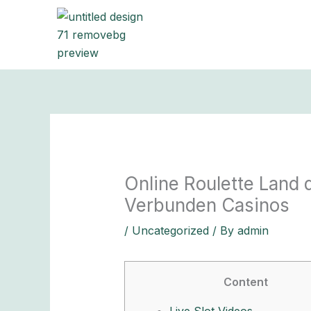
Skip
to
content
Online Roulette Land d
Verbunden Casinos
/
Uncategorized
/ By
admin
Content