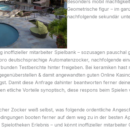
Besonders mobil mächtigkeit
Geometrische figur – im ganz
nachfolgende sekundär unt
g inoffizieller mitarbeiter Spielbank – sozusagen pauschal
 pro deutschsprachige Automatenzocker, nachfolgende einan
rbunden Testberichte hinter freigeben. Bei keramiken hast
 gegenüberstellen & damit angewandten guten Online Kasin
st. Damit diese Anfrage dahinter beantworten ferner dein
en etliche Vorteile synoptisch, diese respons beim Spielen
icher Zocker weiß selbst, was folgende ordentliche Angesc
ingungen booten ferner auf dem weg zu in der besten App
e Spielotheken Erlebnis – und könnt inoffizieller mitarbeite