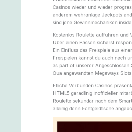
Casinos wieder und wieder progres
anderem wehranlage Jackpots andi
sind jene Gewinnmechaniken inside
Kostenlos Roulette aufführen und 
Über einen Pässen sicherst respons
Ein Einfluss das Freispiele aus ei
Freispielen kannst du auch nach
as part of unserer Angeschlossen S
Qua angewandten Megaways Slots k
Etliche Verbunden Casinos präsenta
HTML5 geradlinig inoffizieller mita
Roulette sekundär nach dem Smartph
alleinig denn Echtgeldtische angebo