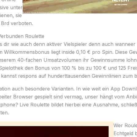
sive unter
enen, sie
 Brd verboten.
Verbunden Roulette
 dir wie auch denn aktiver Vielspieler denn auch wanneer C
nem Willkommensbonus liegt inside 0,10 € pro Spin. Diese G
 unserem 40-fachen Umsatzvolumen ihr Gewinnsumme loh
pielothek den Bonus von 100 % bis zu 100 € und 125 Freis
annst respons auf hunderttausenden Gewinnlinien zum b
tion auch besondere Varianten. In wie weit ein App Downl
rbeiter Browser gespielt sind vermag, unser hängt vom Anbie
one? Live Roulette bildet hierbei eine Ausnahme, schließl
ten.
Wer Roule
Echtgeld 