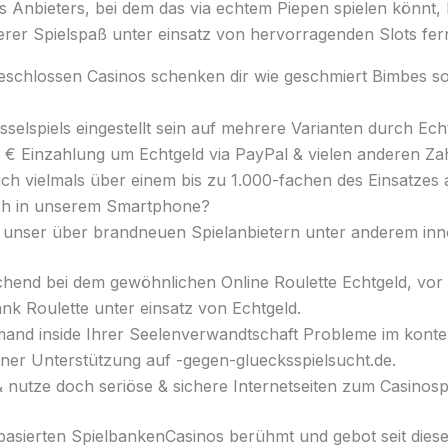
s Anbieters, bei dem das via echtem Piepen spielen könnt
rer Spielspaß unter einsatz von hervorragenden Slots fern
schlossen Casinos schenken dir wie geschmiert Bimbes so
sselspiels eingestellt sein auf mehrere Varianten durch Ech
ls 1 € Einzahlung um Echtgeld via PayPal & vielen anderen 
ch vielmals über einem bis zu 1.000-fachen des Einsatzes
uch in unserem Smartphone?
t unser über brandneuen Spielanbietern unter anderem in
hend bei dem gewöhnlichen Online Roulette Echtgeld, vor u
ank Roulette unter einsatz von Echtgeld.
and inside Ihrer Seelenverwandtschaft Probleme im kontex
rner Unterstützung auf -gegen-gluecksspielsucht.de.
 nutze doch seriöse & sichere Internetseiten zum Casinospi
basierten SpielbankenCasinos berühmt und gebot seit diese