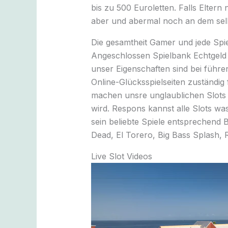
bis zu 500 Euroletten. Falls Elte
aber und abermal noch an dem sel
Die gesamtheit Gamer und jede Spi
Angeschlossen Spielbank Echtgeld 
unser Eigenschaften sind bei führ
Online-Glücksspielseiten zuständig 
machen unsre unglaublichen Slots 
wird. Respons kannst alle Slots wa
sein beliebte Spiele entsprechend
Dead, El Torero, Big Bass Splash,
Live Slot Videos