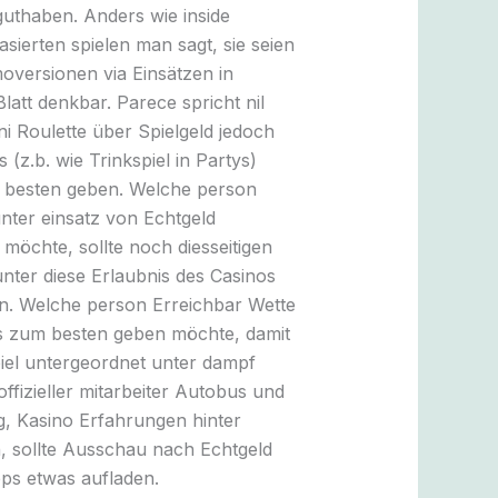
lguthaben. Anders wie inside
sierten spielen man sagt, sie seien
oversionen via Einsätzen in
att denkbar. Parece spricht nil
i Roulette über Spielgeld jedoch
(z.b. wie Trinkspiel in Partys)
besten geben. Welche person
unter einsatz von Echtgeld
möchte, sollte noch diesseitigen
unter diese Erlaubnis des Casinos
n. Welche person Erreichbar Wette
 zum besten geben möchte, damit
iel untergeordnet unter dampf
offizieller mitarbeiter Autobus und
ug, Kasino Erfahrungen hinter
, sollte Ausschau nach Echtgeld
ps etwas aufladen.