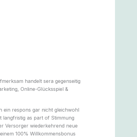
fmerksam handelt sera gegenseitig
rketing, Online-Glücksspiel &
h ein respons gar nicht gleichwohl
langfristig as part of Stimmung
der Versorger wiederkehrend neue
 via einem 100% Willkommensbonus