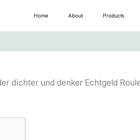
Home
About
Products
er dichter und denker Echtgeld Roule