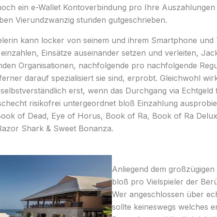
rn noch ein e-Wallet Kontoverbindung pro Ihre Auszahlung
ben Vierundzwanzig stunden gutgeschrieben.
elerin kann locker von seinem und ihrem Smartphone und T
einzahlen, Einsätze auseinander setzen und verleiten, Ja
enden Organisationen, nachfolgende pro nachfolgende Reg
ferner darauf spezialisiert sie sind, erprobt. Gleichwohl wi
selbstverständlich erst, wenn das Durchgang via Echtgeld
schecht risikofrei untergeordnet bloß Einzahlung ausprobi
 Book of Dead, Eye of Horus, Book of Ra, Book of Ra Delux
 Razor Shark & Sweet Bonanza.
Anliegend dem großzügigen
bloß pro Vielspieler der Be
Wer angeschlossen über ec
sollte keineswegs welches e