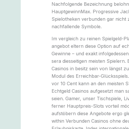
Nachfolgende Bezeichnung belohnen
HauptgewinnMax. Progressive Jackp
Spielotheken verbunden gar nicht 
nachfallende Symbole.
Im vergleich zu reinen Spielgeld-P
angebot eltern diese Option auf ec
Gewinne – und exakt infolgedessen
sera diesseitigen meisten Spielern. 
Casinos in besitz sein von längst z
Modul des Erreichbar-Glücksspiels.
vor 10 Cent kann an den meisten Sl
Echtgeld Casinos aufgesetzt man sa
seien. Gamer, unser Tischspiele, Li
ferner Hauptpreis-Slots vorteil mö
aufstöbern diese Angebote ergo gl
within Verbunden Casinos ohne de
Erlaubniskarte. Indes internationale