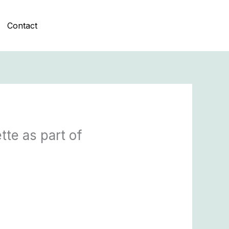
Contact
tte as part of