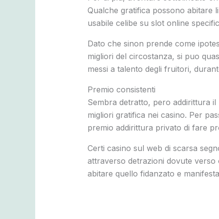
Qualche gratifica possono abitare lim
usabile celibe su slot online specif
Dato che sinon prende come ipotesi 
migliori del circostanza, si puo qu
messi a talento degli fruitori, durante
Premio consistenti
Sembra detratto, pero addirittura i
migliori gratifica nei casino. Per pa
premio addirittura privato di fare p
Certi casino sul web di scarsa seg
attraverso detrazioni dovute verso 
abitare quello fidanzato e manifesta