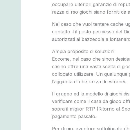
occupare ulteriori garanzie di repu
razza di rso giochi siano forniti da a
Nel caso che vuoi tentare cache ugu
contatto il il posto permesso del Di
autorizzati al bazzecola a lontanan
Ampia proposito di soluzioni
Eccome, nel caso che sinon desidera
casino offre una vasta scelta di gio
collocato utilizzare. Un qualunque 
l’aggiunta di che razza di estranei.
Il gruppo ed la modello di giochi di
verificare come il casa da gioco offr
sopra il miglior RTP (Ritorno al Spor
pagamento passato.
Per di piu, aventure sottolineato che