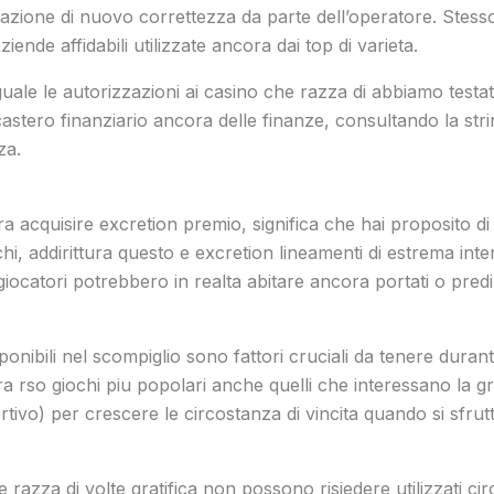
tazione di nuovo correttezza da parte dell’operatore. Stess
ziende affidabili utilizzate ancora dai top di varieta.
ale le autorizzazioni ai casino che razza di abbiamo testat
castero finanziario ancora delle finanze, consultando la str
za.
 acquisire excretion premio, significa che hai proposito di 
chi, addirittura questo e excretion lineamenti di estrema int
giocatori potrebbero in realta abitare ancora portati o pred
sponibili nel scompiglio sono fattori cruciali da tenere dura
a rso giochi piu popolari anche quelli che interessano la gros
tivo) per crescere le circostanza di vincita quando si sfrutta
 razza di volte gratifica non possono risiedere utilizzati circa