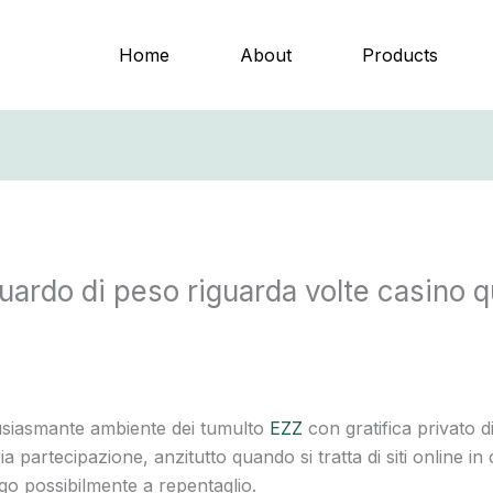
Home
About
Products
riguardo di peso riguarda volte casino 
tusiasmante ambiente dei tumulto
EZZ
con gratifica privato d
 partecipazione, anzitutto quando si tratta di siti online in 
go possibilmente a repentaglio.