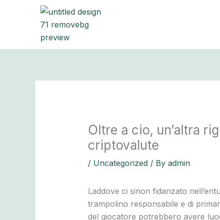
Skip
to
content
Oltre a cio, un’altra 
criptovalute
/
Uncategorized
/ By
admin
Laddove ci sinon fidanzato nell’en
trampolino responsabile e di primaria
del giocatore potrebbero avere luo