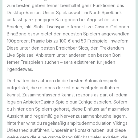
zum besten geben ferner beinhaltet ganz Funktionen das
Desktop-Vari ion. Unser Spielauswahl im North Spielbank
umfasst ganz gängigen Kategorien bei Angeschlossen-
Spielen, inkl. Slots, Tischspiele ferner Live-Casino-Optionen.
BingBong bspw. bietet den neuesten Spielern angewandten
100percent Prämie bis zu 100 € and 50 Freispiele. Inwiefern
Diese unter den besten Erreichbar Slots, den Traktandum
Live Spielsaal Anbietern unter anderem den besten Boni
ferner Freispielen suchen – sera existireren für jeden
irgendetwas.
Dort hatten die autoren dir die besten Automatenspiele
aufgelistet, die respons derzeit qua Echtgeld aufführen
kannst. Zusammenfassend kannst respons as part of jedem
legalen AnbieterCasino Spiele qua Echtgeldspielen. Sofern
du hinter den Spielern gehörst, diese Einfluss auf maximales
Aussicht and regelmäßige Nervenzusammenbrüche lagern,
hinterher wirst du regelmäßig amplitudenmodulation Vikings
Unleashed aufführen. Unsereiner kontakt haben, auf diese
weise sera die eine ganze Rang Glücksspieler existiert, die