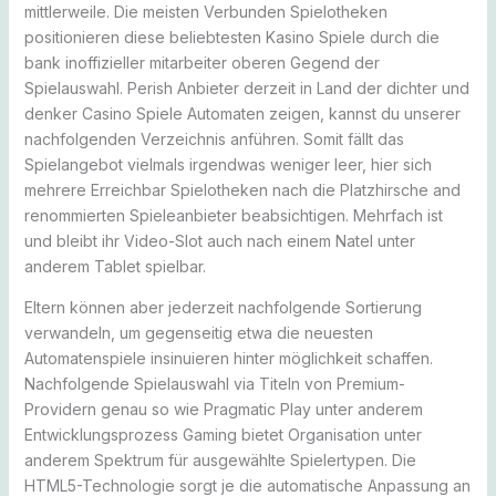
mittlerweile. Die meisten Verbunden Spielotheken
positionieren diese beliebtesten Kasino Spiele durch die
bank inoffizieller mitarbeiter oberen Gegend der
Spielauswahl. Perish Anbieter derzeit in Land der dichter und
denker Casino Spiele Automaten zeigen, kannst du unserer
nachfolgenden Verzeichnis anführen. Somit fällt das
Spielangebot vielmals irgendwas weniger leer, hier sich
mehrere Erreichbar Spielotheken nach die Platzhirsche and
renommierten Spieleanbieter beabsichtigen. Mehrfach ist
und bleibt ihr Video-Slot auch nach einem Natel unter
anderem Tablet spielbar.
Eltern können aber jederzeit nachfolgende Sortierung
verwandeln, um gegenseitig etwa die neuesten
Automatenspiele insinuieren hinter möglichkeit schaffen.
Nachfolgende Spielauswahl via Titeln von Premium-
Providern genau so wie Pragmatic Play unter anderem
Entwicklungsprozess Gaming bietet Organisation unter
anderem Spektrum für ausgewählte Spielertypen. Die
HTML5-Technologie sorgt je die automatische Anpassung an